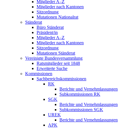
Mitglieder A–Z
Mitglieder nach Kantonen
Sitzordnung
Mutationen Nationalrat
Ständerat
Büro Ständerat
Präsident/in
Mitglieder A–Z
Mitglieder nach Kantonen
Sitzordnung
Mutationen Ständerat
Vereinigte Bundesversammlung
Ratsmitglieder seit 1848
Erweiterte Suche
Kommissionen
Sachbereichskommissionen
RK
Berichte und Vernehmlassungen
Subkommissionen RK
SGK
Berichte und Vernehmlassungen
Subkommissionen SGK
UREK
Berichte und Vernehmlassungen
APK