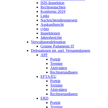
ISIS-Inspektion
Rechtsgutachten
Konferenz 2019
Links
Nachrichtendienstgesetz
Auskunftsrecht
cyber
Inspektionen
Jahresberichte
Verwaltungsdelegation
Gruppe Parlaments IT
Delegationen int. parl. Versammlungen
APF
Porträt
Termine
Aktivitäten
Rechtsgrundlagen
EFTA/EU
Porträt
Termine
Aktivitäten
Rechtsgrundlagen
ERD
Porträt
Termine