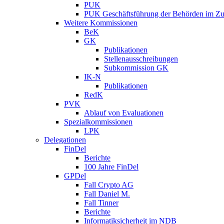
PUK
PUK Geschäftsführung der Behörden im Zus
Weitere Kommissionen
BeK
GK
Publikationen
Stellenausschreibungen
Subkommission GK
IK-N
Publikationen
RedK
PVK
Ablauf von Evaluationen
Spezialkommissionen
LPK
Delegationen
FinDel
Berichte
100 Jahre FinDel
GPDel
Fall Crypto AG
Fall Daniel M.
Fall Tinner
Berichte
Informatiksicherheit ­im NDB