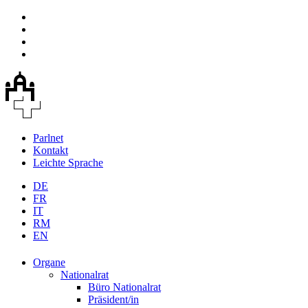
Parlnet
Kontakt
Leichte Sprache
DE
FR
IT
RM
EN
Organe
Nationalrat
Büro Nationalrat
Präsident/in