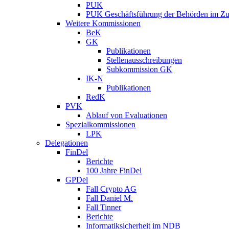
PUK
PUK Geschäftsführung der Behörden im Zus
Weitere Kommissionen
BeK
GK
Publikationen
Stellenausschreibungen
Subkommission GK
IK-N
Publikationen
RedK
PVK
Ablauf von Evaluationen
Spezialkommissionen
LPK
Delegationen
FinDel
Berichte
100 Jahre FinDel
GPDel
Fall Crypto AG
Fall Daniel M.
Fall Tinner
Berichte
Informatiksicherheit ­im NDB