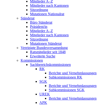
Mitglieder A–Z
Mitglieder nach Kantonen
Sitzordnung
Mutationen Nationalrat
Ständerat
Büro Ständerat
Präsident/in
Mitglieder A–Z
Mitglieder nach Kantonen
Sitzordnung
Mutationen Ständerat
Vereinigte Bundesversammlung
Ratsmitglieder seit 1848
Erweiterte Suche
Kommissionen
Sachbereichskommissionen
RK
Berichte und Vernehmlassungen
Subkommissionen RK
SGK
Berichte und Vernehmlassungen
Subkommissionen SGK
UREK
Berichte und Vernehmlassungen
APK