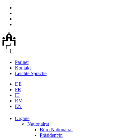
Parlnet
Kontakt
Leichte Sprache
DE
FR
IT
RM
EN
Organe
Nationalrat
Büro Nationalrat
Präsident/in