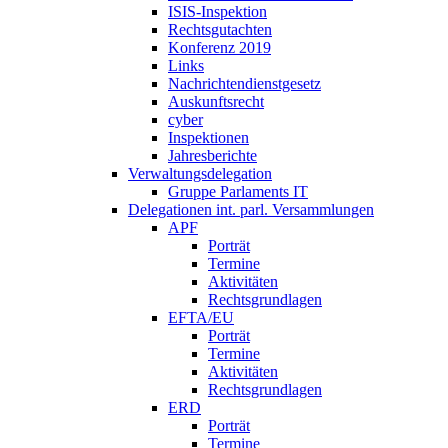
ISIS-Inspektion
Rechtsgutachten
Konferenz 2019
Links
Nachrichtendienstgesetz
Auskunftsrecht
cyber
Inspektionen
Jahresberichte
Verwaltungsdelegation
Gruppe Parlaments IT
Delegationen int. parl. Versammlungen
APF
Porträt
Termine
Aktivitäten
Rechtsgrundlagen
EFTA/EU
Porträt
Termine
Aktivitäten
Rechtsgrundlagen
ERD
Porträt
Termine