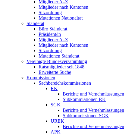
Mitglieder A–Z
Mitglieder nach Kantonen
Sitzordnung
Mutationen Nationalrat
Ständerat
Büro Ständerat
Präsident/in
Mitglieder A–Z
Mitglieder nach Kantonen
Sitzordnung
Mutationen Ständerat
Vereinigte Bundesversammlung
Ratsmitglieder seit 1848
Erweiterte Suche
Kommissionen
Sachbereichskommissionen
RK
Berichte und Vernehmlassungen
Subkommissionen RK
SGK
Berichte und Vernehmlassungen
Subkommissionen SGK
UREK
Berichte und Vernehmlassungen
APK