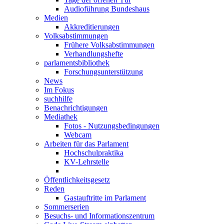
Audioführung Bundeshaus
Medien
Akkreditierungen
Volksabstimmungen
Frühere Volksabstimmungen
Verhandlungshefte
parlamentsbibliothek
Forschungsunterstützung
News
Im Fokus
suchhilfe
Benachrichtigungen
Mediathek
Fotos - Nutzungsbedingungen
Webcam
Arbeiten für das Parlament
Hochschulpraktika
KV-Lehrstelle
Öffentlichkeitsgesetz
Reden
Gastauftritte im Parlament
Sommerserien
Besuchs- und Informationszentrum