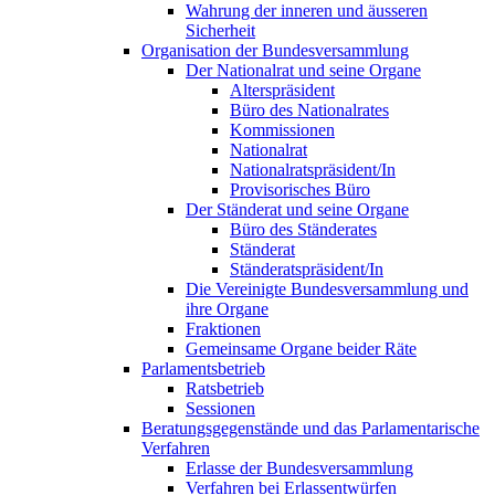
Wahrung der inneren und äusseren
Sicherheit
Organisation der Bundesversammlung
Der Nationalrat und seine Organe
Alterspräsident
Büro des Nationalrates
Kommissionen
Nationalrat
Nationalratspräsident/In
Provisorisches Büro
Der Ständerat und seine Organe
Büro des Ständerates
Ständerat
Ständeratspräsident/In
Die Vereinigte Bundesversammlung und
ihre Organe
Fraktionen
Gemeinsame Organe beider Räte
Parlamentsbetrieb
Ratsbetrieb
Sessionen
Beratungsgegenstände und das Parlamentarische
Verfahren
Erlasse der Bundesversammlung
Verfahren bei Erlassentwürfen