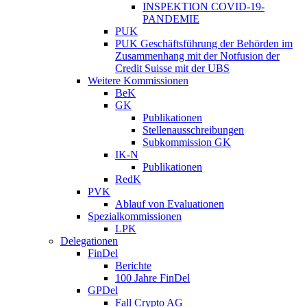
INSPEKTION COVID-19-
PANDEMIE
PUK
PUK Geschäftsführung der Behörden im
Zusammenhang mit der Notfusion der
Credit Suisse mit der UBS
Weitere Kommissionen
BeK
GK
Publikationen
Stellenausschreibungen
Subkommission GK
IK-N
Publikationen
RedK
PVK
Ablauf von Evaluationen
Spezialkommissionen
LPK
Delegationen
FinDel
Berichte
100 Jahre FinDel
GPDel
Fall Crypto AG