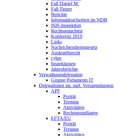
Fall Daniel M.
Fall Tinner
Berichte
Informatiksicherheit ­im NDB
ISIS-Inspektion
Rechtsgutachten
Konferenz 2019
Links
Nachrichtendienstgesetz
Auskunftsrecht
cyber
Inspektionen
Jahresberichte
Verwaltungsdelegation
Gruppe Parlaments IT
Delegationen int. parl. Versammlungen
APF
Porträt
Termine
Aktivitäten
Rechtsgrundlagen
EFTA/EU
Porträt
Termine
Aktivitäten