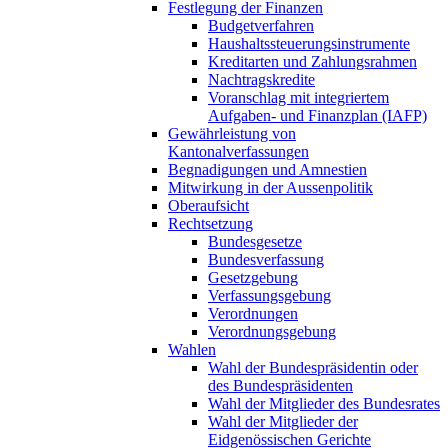
Festlegung der Finanzen
Budgetverfahren
Haushaltssteuerungsinstrumente
Kreditarten und Zahlungsrahmen
Nachtragskredite
Voranschlag mit integriertem
Aufgaben- und Finanzplan (IAFP)
Gewährleistung von
Kantonalverfassungen
Begnadigungen und Amnestien
Mitwirkung in der Aussenpolitik
Oberaufsicht
Rechtsetzung
Bundesgesetze
Bundesverfassung
Gesetzgebung
Verfassungsgebung
Verordnungen
Verordnungsgebung
Wahlen
Wahl der Bundespräsidentin oder
des Bundespräsidenten
Wahl der Mitglieder des Bundesrates
Wahl der Mitglieder der
Eidgenössischen Gerichte