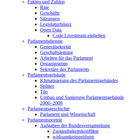
Fakten und Zahlen
Räte
Geschäfte
Sitzungen
Legislaturbilanz
Open Data
Code Livestream einbetten
Parlamentsdienste
Generalsekretär
Geschäftsleitung
Arbeiten für das Parlament
Organigramm
Sekretäre des Parlaments
Parlamentsgebäude
Klimatisierung des Parlamentsgebäudes
Splitter
Tilo
Umbau und Sanierung Parlamentsgebäude
2006–2008
Parlamentsgeschichte
Parlament und Wissenschaft
Parlamentsporträt
Aufgaben der Bundesversammlung
Zuständigkeitskonflikte
wirksamkeitsprüfung