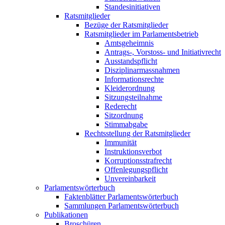
Standesinitiativen
Ratsmitglieder
Bezüge der Ratsmitglieder
Ratsmitglieder im Parlamentsbetrieb
Amtsgeheimnis
Antrags-, Vorstoss- und Initiativrecht
Ausstandspflicht
Disziplinarmassnahmen
Informationsrechte
Kleiderordnung
Sitzungsteilnahme
Rederecht
Sitzordnung
Stimmabgabe
Rechtsstellung der Ratsmitglieder
Immunität
Instruktionsverbot
Korruptionsstrafrecht
Offenlegungspflicht
Unvereinbarkeit
Parlamentswörterbuch
Faktenblätter Parlamentswörterbuch
Sammlungen Parlamentswörterbuch
Publikationen
Broschüren