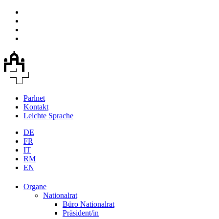
Parlnet
Kontakt
Leichte Sprache
DE
FR
IT
RM
EN
Organe
Nationalrat
Büro Nationalrat
Präsident/in