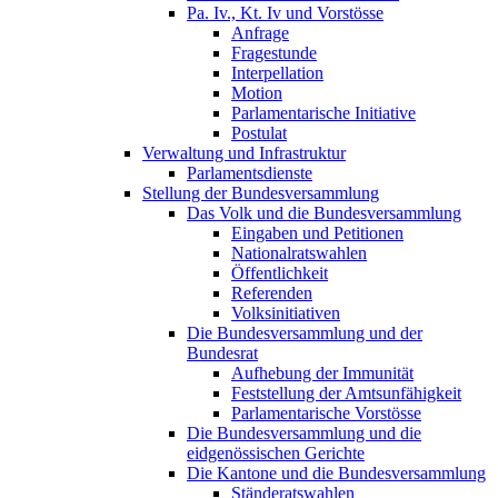
Pa. Iv., Kt. Iv und Vorstösse
Anfrage
Fragestunde
Interpellation
Motion
Parlamentarische Initiative
Postulat
Verwaltung und Infrastruktur
Parlamentsdienste
Stellung der Bundesversammlung
Das Volk und die Bundesversammlung
Eingaben und Petitionen
Nationalratswahlen
Öffentlichkeit
Referenden
Volksinitiativen
Die Bundesversammlung und der
Bundesrat
Aufhebung der Immunität
Feststellung der Amtsunfähigkeit
Parlamentarische Vorstösse
Die Bundesversammlung und die
eidgenössischen Gerichte
Die Kantone und die Bundesversammlung
Ständeratswahlen