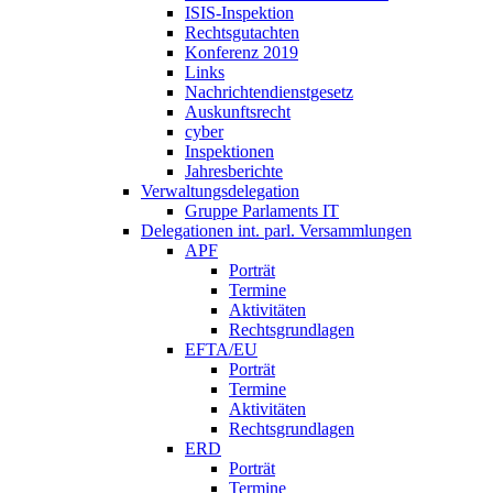
ISIS-Inspektion
Rechtsgutachten
Konferenz 2019
Links
Nachrichtendienstgesetz
Auskunftsrecht
cyber
Inspektionen
Jahresberichte
Verwaltungsdelegation
Gruppe Parlaments IT
Delegationen int. parl. Versammlungen
APF
Porträt
Termine
Aktivitäten
Rechtsgrundlagen
EFTA/EU
Porträt
Termine
Aktivitäten
Rechtsgrundlagen
ERD
Porträt
Termine