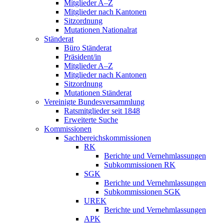
Mitglieder A–Z
Mitglieder nach Kantonen
Sitzordnung
Mutationen Nationalrat
Ständerat
Büro Ständerat
Präsident/in
Mitglieder A–Z
Mitglieder nach Kantonen
Sitzordnung
Mutationen Ständerat
Vereinigte Bundesversammlung
Ratsmitglieder seit 1848
Erweiterte Suche
Kommissionen
Sachbereichskommissionen
RK
Berichte und Vernehmlassungen
Subkommissionen RK
SGK
Berichte und Vernehmlassungen
Subkommissionen SGK
UREK
Berichte und Vernehmlassungen
APK