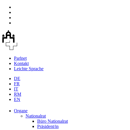
Parlnet
Kontakt
Leichte Sprache
DE
FR
IT
RM
EN
Organe
Nationalrat
Büro Nationalrat
Präsident/in