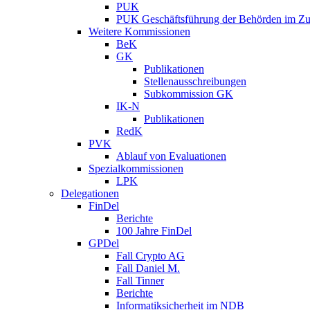
PUK
PUK Geschäftsführung der Behörden im Zus
Weitere Kommissionen
BeK
GK
Publikationen
Stellenausschreibungen
Subkommission GK
IK-N
Publikationen
RedK
PVK
Ablauf von Evaluationen
Spezialkommissionen
LPK
Delegationen
FinDel
Berichte
100 Jahre FinDel
GPDel
Fall Crypto AG
Fall Daniel M.
Fall Tinner
Berichte
Informatiksicherheit ­im NDB