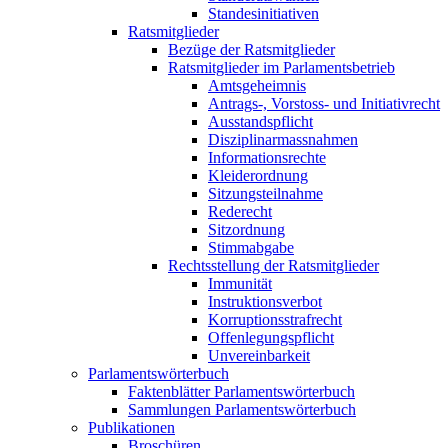
Standesinitiativen
Ratsmitglieder
Bezüge der Ratsmitglieder
Ratsmitglieder im Parlamentsbetrieb
Amtsgeheimnis
Antrags-, Vorstoss- und Initiativrecht
Ausstandspflicht
Disziplinarmassnahmen
Informationsrechte
Kleiderordnung
Sitzungsteilnahme
Rederecht
Sitzordnung
Stimmabgabe
Rechtsstellung der Ratsmitglieder
Immunität
Instruktionsverbot
Korruptionsstrafrecht
Offenlegungspflicht
Unvereinbarkeit
Parlamentswörterbuch
Faktenblätter Parlamentswörterbuch
Sammlungen Parlamentswörterbuch
Publikationen
Broschüren