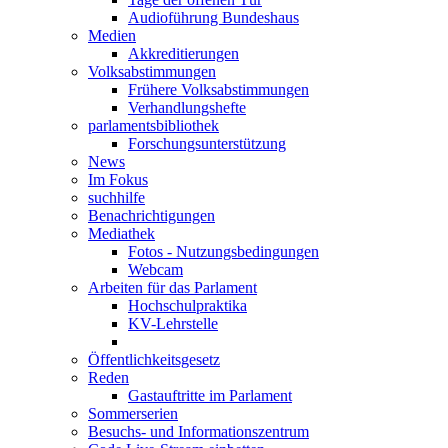
Audioführung Bundeshaus
Medien
Akkreditierungen
Volksabstimmungen
Frühere Volksabstimmungen
Verhandlungshefte
parlamentsbibliothek
Forschungsunterstützung
News
Im Fokus
suchhilfe
Benachrichtigungen
Mediathek
Fotos - Nutzungsbedingungen
Webcam
Arbeiten für das Parlament
Hochschulpraktika
KV-Lehrstelle
Öffentlichkeitsgesetz
Reden
Gastauftritte im Parlament
Sommerserien
Besuchs- und Informationszentrum