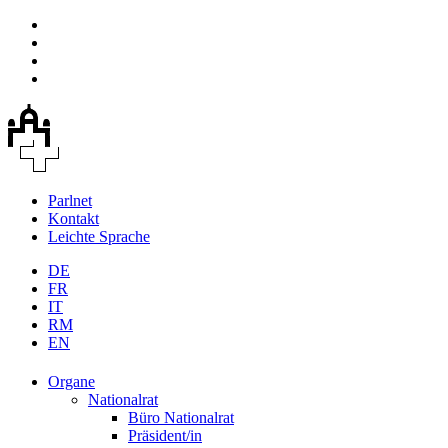
Parlnet
Kontakt
Leichte Sprache
DE
FR
IT
RM
EN
Organe
Nationalrat
Büro Nationalrat
Präsident/in