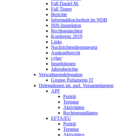
Fall Daniel M.
Fall Tinner
Berichte
Informatiksicherheit ­im NDB
ISIS-Inspektion
Rechtsgutachten
Konferenz 2019
Links
Nachrichtendienstgesetz
Auskunftsrecht
cyber
Inspektionen
Jahresberichte
Verwaltungsdelegation
Gruppe Parlaments IT
Delegationen int. parl. Versammlungen
APF
Porträt
Termine
Aktivitäten
Rechtsgrundlagen
EFTA/EU
Porträt
Termine
Aktivitäten