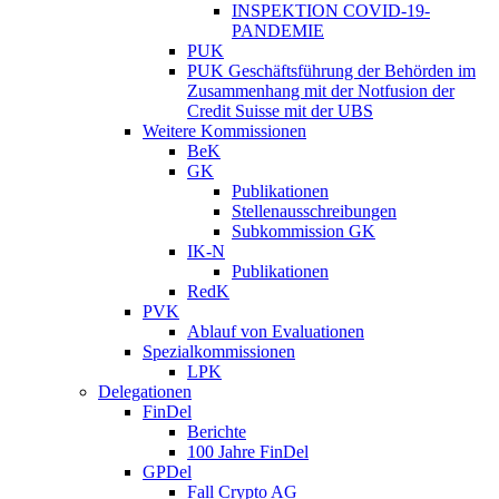
INSPEKTION COVID-19-
PANDEMIE
PUK
PUK Geschäftsführung der Behörden im
Zusammenhang mit der Notfusion der
Credit Suisse mit der UBS
Weitere Kommissionen
BeK
GK
Publikationen
Stellenausschreibungen
Subkommission GK
IK-N
Publikationen
RedK
PVK
Ablauf von Evaluationen
Spezialkommissionen
LPK
Delegationen
FinDel
Berichte
100 Jahre FinDel
GPDel
Fall Crypto AG