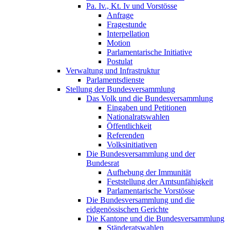
Pa. Iv., Kt. Iv und Vorstösse
Anfrage
Fragestunde
Interpellation
Motion
Parlamentarische Initiative
Postulat
Verwaltung und Infrastruktur
Parlamentsdienste
Stellung der Bundesversammlung
Das Volk und die Bundesversammlung
Eingaben und Petitionen
Nationalratswahlen
Öffentlichkeit
Referenden
Volksinitiativen
Die Bundesversammlung und der
Bundesrat
Aufhebung der Immunität
Feststellung der Amtsunfähigkeit
Parlamentarische Vorstösse
Die Bundesversammlung und die
eidgenössischen Gerichte
Die Kantone und die Bundesversammlung
Ständeratswahlen