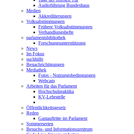
Audioführung Bundeshaus
Medien
Akkreditierungen
Volksabstimmungen
Frühere Volksabstimmungen
Verhandlungshefte
parlamentsbibliothek
Forschungsunterstützung
News
Im Fokus
suchhilfe
Benachrichtigungen
Mediathek
Fotos - Nutzungsbedingungen
Webcam
Arbeiten für das Parlament
Hochschulpraktika
KV-Lehrstelle
Öffentlichkeitsgesetz
Reden
Gastauftritte im Parlament
Sommerserien
Besuchs- und Informationszentrum