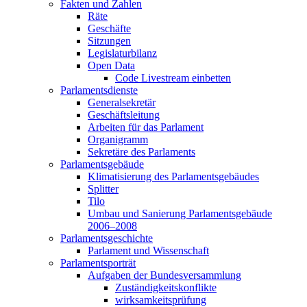
Fakten und Zahlen
Räte
Geschäfte
Sitzungen
Legislaturbilanz
Open Data
Code Livestream einbetten
Parlamentsdienste
Generalsekretär
Geschäftsleitung
Arbeiten für das Parlament
Organigramm
Sekretäre des Parlaments
Parlamentsgebäude
Klimatisierung des Parlamentsgebäudes
Splitter
Tilo
Umbau und Sanierung Parlamentsgebäude
2006–2008
Parlamentsgeschichte
Parlament und Wissenschaft
Parlamentsporträt
Aufgaben der Bundesversammlung
Zuständigkeitskonflikte
wirksamkeitsprüfung