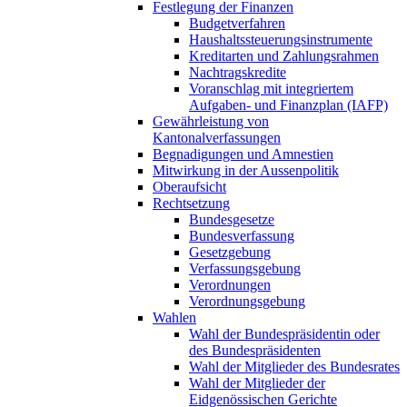
Festlegung der Finanzen
Budgetverfahren
Haushaltssteuerungsinstrumente
Kreditarten und Zahlungsrahmen
Nachtragskredite
Voranschlag mit integriertem
Aufgaben- und Finanzplan (IAFP)
Gewährleistung von
Kantonalverfassungen
Begnadigungen und Amnestien
Mitwirkung in der Aussenpolitik
Oberaufsicht
Rechtsetzung
Bundesgesetze
Bundesverfassung
Gesetzgebung
Verfassungsgebung
Verordnungen
Verordnungsgebung
Wahlen
Wahl der Bundespräsidentin oder
des Bundespräsidenten
Wahl der Mitglieder des Bundesrates
Wahl der Mitglieder der
Eidgenössischen Gerichte