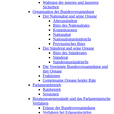
Wahrung der inneren und äusseren
Sicherheit
Organisation der Bundesversammlung
Der Nationalrat und seine Organe
Alterspräsident
Büro des Nationalrates
Kommissionen
Nationalrat
Nationalratspräsident/In
Provisorisches Büro
Der Ständerat und seine Organe
Büro des Ständerates
Ständerat
Ständeratspräsident/In
Die Vereinigte Bundesversammlung und
ihre Organe
Fraktionen
Gemeinsame Organe beider Räte
Parlamentsbetrieb
Ratsbetrieb
Sessionen
Beratungsgegenstände und das Parlamentarische
Verfahren
Erlasse der Bundesversammlung
Verfahren bei Erlassentwürfen