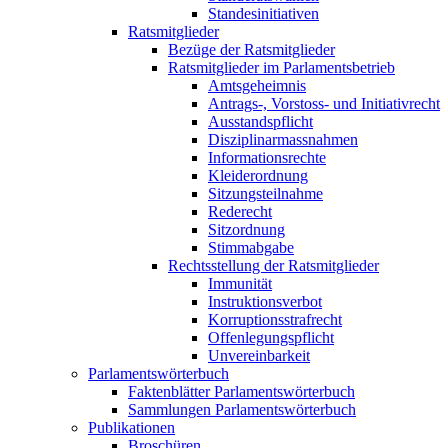
Standesinitiativen
Ratsmitglieder
Bezüge der Ratsmitglieder
Ratsmitglieder im Parlamentsbetrieb
Amtsgeheimnis
Antrags-, Vorstoss- und Initiativrecht
Ausstandspflicht
Disziplinarmassnahmen
Informationsrechte
Kleiderordnung
Sitzungsteilnahme
Rederecht
Sitzordnung
Stimmabgabe
Rechtsstellung der Ratsmitglieder
Immunität
Instruktionsverbot
Korruptionsstrafrecht
Offenlegungspflicht
Unvereinbarkeit
Parlamentswörterbuch
Faktenblätter Parlamentswörterbuch
Sammlungen Parlamentswörterbuch
Publikationen
Broschüren