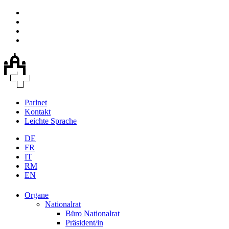
Parlnet
Kontakt
Leichte Sprache
DE
FR
IT
RM
EN
Organe
Nationalrat
Büro Nationalrat
Präsident/in