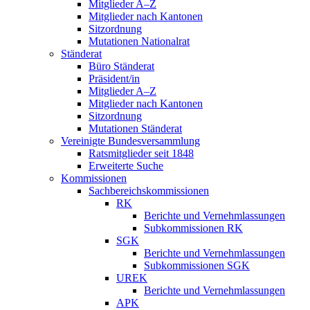
Mitglieder A–Z
Mitglieder nach Kantonen
Sitzordnung
Mutationen Nationalrat
Ständerat
Büro Ständerat
Präsident/in
Mitglieder A–Z
Mitglieder nach Kantonen
Sitzordnung
Mutationen Ständerat
Vereinigte Bundesversammlung
Ratsmitglieder seit 1848
Erweiterte Suche
Kommissionen
Sachbereichskommissionen
RK
Berichte und Vernehmlassungen
Subkommissionen RK
SGK
Berichte und Vernehmlassungen
Subkommissionen SGK
UREK
Berichte und Vernehmlassungen
APK