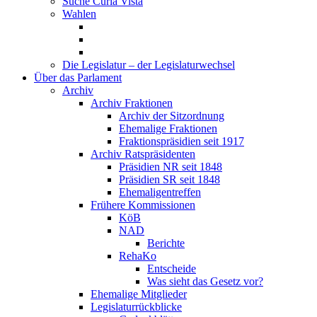
Suche Curia Vista
Wahlen
Die Legislatur – der Legislaturwechsel
Über das Parlament
Archiv
Archiv Fraktionen
Archiv der Sitzordnung
Ehemalige Fraktionen
Fraktionspräsidien seit 1917
Archiv Ratspräsidenten
Präsidien NR seit 1848
Präsidien SR seit 1848
Ehemaligentreffen
Frühere Kommissionen
KöB
NAD
Berichte
RehaKo
Entscheide
Was sieht das Gesetz vor?
Ehemalige Mitglieder
Legislaturrückblicke