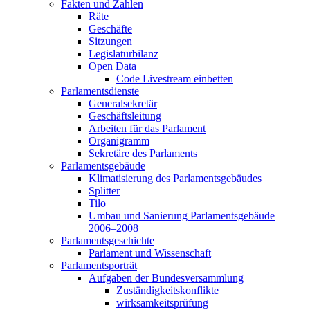
Fakten und Zahlen
Räte
Geschäfte
Sitzungen
Legislaturbilanz
Open Data
Code Livestream einbetten
Parlamentsdienste
Generalsekretär
Geschäftsleitung
Arbeiten für das Parlament
Organigramm
Sekretäre des Parlaments
Parlamentsgebäude
Klimatisierung des Parlamentsgebäudes
Splitter
Tilo
Umbau und Sanierung Parlamentsgebäude
2006–2008
Parlamentsgeschichte
Parlament und Wissenschaft
Parlamentsporträt
Aufgaben der Bundesversammlung
Zuständigkeitskonflikte
wirksamkeitsprüfung