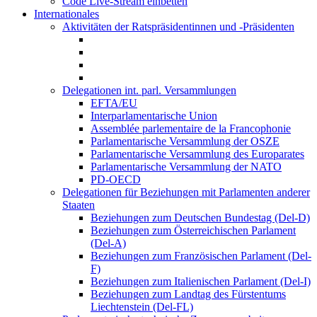
Code Live-Stream einbetten
Internationales
Aktivitäten der Ratspräsidentinnen und -Präsidenten
Delegationen int. parl. Versammlungen
EFTA/EU
Interparlamentarische Union
Assemblée parlementaire de la Francophonie
Parlamentarische Versammlung der OSZE
Parlamentarische Versammlung des Europarates
Parlamentarische Versammlung der NATO
PD-OECD
Delegationen für Beziehungen mit Parlamenten anderer
Staaten
Beziehungen zum Deutschen Bundestag (Del-D)
Beziehungen zum Österreichischen Parlament
(Del-A)
Beziehungen zum Französischen Parlament (Del-
F)
Beziehungen zum Italienischen Parlament (Del-I)
Beziehungen zum Landtag des Fürstentums
Liechtenstein (Del-FL)