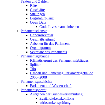
Fakten und Zahlen
Räte
Geschäfte
Sitzungen
Legislaturbilanz
Open Data
Code Livestream einbetten
Parlamentsdienste
Generalsekretär
Geschäftsleitung
Arbeiten für das Parlament
Organigramm
Sekretäre des Parlaments
Parlamentsgebäude
Klimatisierung des Parlamentsgebäudes
Splitter
Tilo
Umbau und Sanierung Parlamentsgebäude
2006–2008
Parlamentsgeschichte
Parlament und Wissenschaft
Parlamentsporträt
Aufgaben der Bundesversammlung
Zuständigkeitskonflikte
wirksamkeitsprüfung