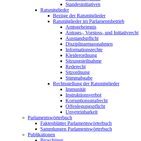
Standesinitiativen
Ratsmitglieder
Bezüge der Ratsmitglieder
Ratsmitglieder im Parlamentsbetrieb
Amtsgeheimnis
Antrags-, Vorstoss- und Initiativrecht
Ausstandspflicht
Disziplinarmassnahmen
Informationsrechte
Kleiderordnung
Sitzungsteilnahme
Rederecht
Sitzordnung
Stimmabgabe
Rechtsstellung der Ratsmitglieder
Immunität
Instruktionsverbot
Korruptionsstrafrecht
Offenlegungspflicht
Unvereinbarkeit
Parlamentswörterbuch
Faktenblätter Parlamentswörterbuch
Sammlungen Parlamentswörterbuch
Publikationen
Broschüren