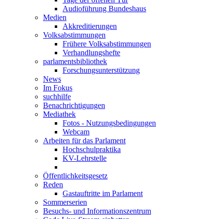
Audioführung Bundeshaus
Medien
Akkreditierungen
Volksabstimmungen
Frühere Volksabstimmungen
Verhandlungshefte
parlamentsbibliothek
Forschungsunterstützung
News
Im Fokus
suchhilfe
Benachrichtigungen
Mediathek
Fotos - Nutzungsbedingungen
Webcam
Arbeiten für das Parlament
Hochschulpraktika
KV-Lehrstelle
Öffentlichkeitsgesetz
Reden
Gastauftritte im Parlament
Sommerserien
Besuchs- und Informationszentrum