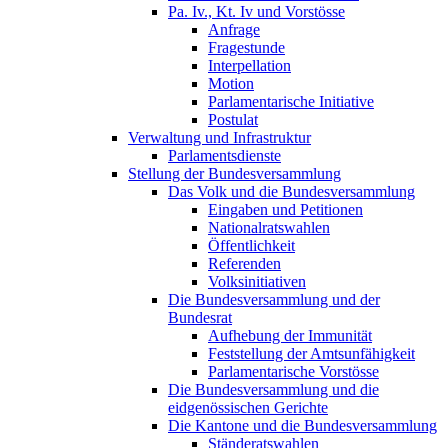
Pa. Iv., Kt. Iv und Vorstösse
Anfrage
Fragestunde
Interpellation
Motion
Parlamentarische Initiative
Postulat
Verwaltung und Infrastruktur
Parlamentsdienste
Stellung der Bundesversammlung
Das Volk und die Bundesversammlung
Eingaben und Petitionen
Nationalratswahlen
Öffentlichkeit
Referenden
Volksinitiativen
Die Bundesversammlung und der
Bundesrat
Aufhebung der Immunität
Feststellung der Amtsunfähigkeit
Parlamentarische Vorstösse
Die Bundesversammlung und die
eidgenössischen Gerichte
Die Kantone und die Bundesversammlung
Ständeratswahlen