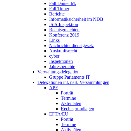
Fall Daniel M.
Fall Tinner
Berichte
Informatiksicherheit ­im NDB
ISIS-Inspektion
Rechtsgutachten
Konferenz 2019
Links
Nachrichtendienstgesetz
Auskunftsrecht
cyber
Inspektionen
Jahresberichte
Verwaltungsdelegation
Gruppe Parlaments IT
Delegationen int. parl. Versammlungen
APF
Porträt
Termine
Aktivitäten
Rechtsgrundlagen
EFTA/EU
Porträt
Termine
Aktivitäten