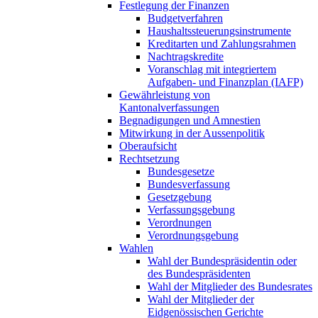
Festlegung der Finanzen
Budgetverfahren
Haushaltssteuerungsinstrumente
Kreditarten und Zahlungsrahmen
Nachtragskredite
Voranschlag mit integriertem
Aufgaben- und Finanzplan (IAFP)
Gewährleistung von
Kantonalverfassungen
Begnadigungen und Amnestien
Mitwirkung in der Aussenpolitik
Oberaufsicht
Rechtsetzung
Bundesgesetze
Bundesverfassung
Gesetzgebung
Verfassungsgebung
Verordnungen
Verordnungsgebung
Wahlen
Wahl der Bundespräsidentin oder
des Bundespräsidenten
Wahl der Mitglieder des Bundesrates
Wahl der Mitglieder der
Eidgenössischen Gerichte