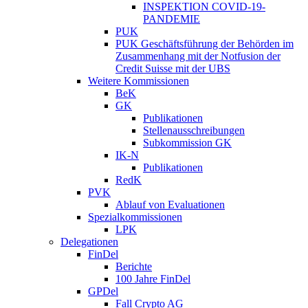
INSPEKTION COVID-19-
PANDEMIE
PUK
PUK Geschäftsführung der Behörden im
Zusammenhang mit der Notfusion der
Credit Suisse mit der UBS
Weitere Kommissionen
BeK
GK
Publikationen
Stellenausschreibungen
Subkommission GK
IK-N
Publikationen
RedK
PVK
Ablauf von Evaluationen
Spezialkommissionen
LPK
Delegationen
FinDel
Berichte
100 Jahre FinDel
GPDel
Fall Crypto AG