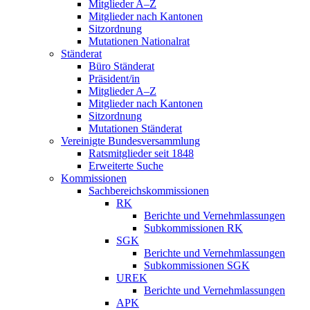
Mitglieder A–Z
Mitglieder nach Kantonen
Sitzordnung
Mutationen Nationalrat
Ständerat
Büro Ständerat
Präsident/in
Mitglieder A–Z
Mitglieder nach Kantonen
Sitzordnung
Mutationen Ständerat
Vereinigte Bundesversammlung
Ratsmitglieder seit 1848
Erweiterte Suche
Kommissionen
Sachbereichskommissionen
RK
Berichte und Vernehmlassungen
Subkommissionen RK
SGK
Berichte und Vernehmlassungen
Subkommissionen SGK
UREK
Berichte und Vernehmlassungen
APK