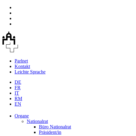
Parlnet
Kontakt
Leichte Sprache
DE
FR
IT
RM
EN
Organe
Nationalrat
Büro Nationalrat
Präsident/in