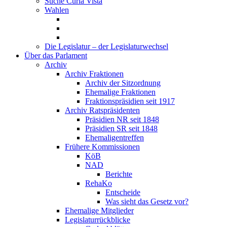
Suche Curia Vista
Wahlen
Die Legislatur – der Legislaturwechsel
Über das Parlament
Archiv
Archiv Fraktionen
Archiv der Sitzordnung
Ehemalige Fraktionen
Fraktionspräsidien seit 1917
Archiv Ratspräsidenten
Präsidien NR seit 1848
Präsidien SR seit 1848
Ehemaligentreffen
Frühere Kommissionen
KöB
NAD
Berichte
RehaKo
Entscheide
Was sieht das Gesetz vor?
Ehemalige Mitglieder
Legislaturrückblicke