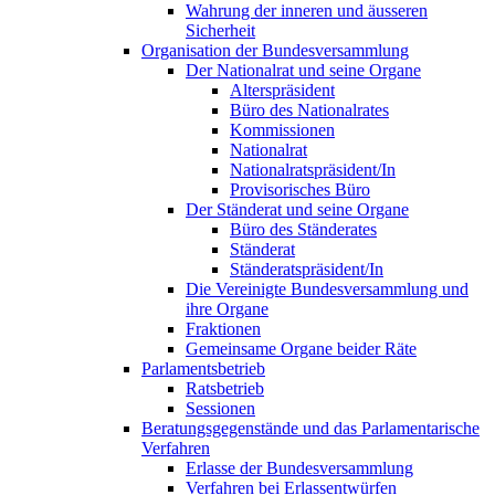
Wahrung der inneren und äusseren
Sicherheit
Organisation der Bundesversammlung
Der Nationalrat und seine Organe
Alterspräsident
Büro des Nationalrates
Kommissionen
Nationalrat
Nationalratspräsident/In
Provisorisches Büro
Der Ständerat und seine Organe
Büro des Ständerates
Ständerat
Ständeratspräsident/In
Die Vereinigte Bundesversammlung und
ihre Organe
Fraktionen
Gemeinsame Organe beider Räte
Parlamentsbetrieb
Ratsbetrieb
Sessionen
Beratungsgegenstände und das Parlamentarische
Verfahren
Erlasse der Bundesversammlung
Verfahren bei Erlassentwürfen