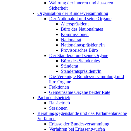
Wahrung der inneren und äusseren
Sicherheit
Organisation der Bundesversammlung
Der Nationalrat und seine Organe
Alterspräsident
Büro des Nationalrates
Kommissionen
Nationalrat
Nationalratspräsident/In
Provisorisches Büro
Der Ständerat und seine Organe
Büro des Ständerates
Ständerat
Ständeratspräsident/In
Die Vereinigte Bundesversammlung und
ihre Organe
Fraktionen
Gemeinsame Organe beider Räte
Parlamentsbetrieb
Ratsbetrieb
Sessionen
Beratungsgegenstände und das Parlamentarische
Verfahren
Erlasse der Bundesversammlung
Verfahren bei Erlassentwürfen