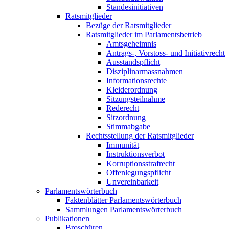
Standesinitiativen
Ratsmitglieder
Bezüge der Ratsmitglieder
Ratsmitglieder im Parlamentsbetrieb
Amtsgeheimnis
Antrags-, Vorstoss- und Initiativrecht
Ausstandspflicht
Disziplinarmassnahmen
Informationsrechte
Kleiderordnung
Sitzungsteilnahme
Rederecht
Sitzordnung
Stimmabgabe
Rechtsstellung der Ratsmitglieder
Immunität
Instruktionsverbot
Korruptionsstrafrecht
Offenlegungspflicht
Unvereinbarkeit
Parlamentswörterbuch
Faktenblätter Parlamentswörterbuch
Sammlungen Parlamentswörterbuch
Publikationen
Broschüren