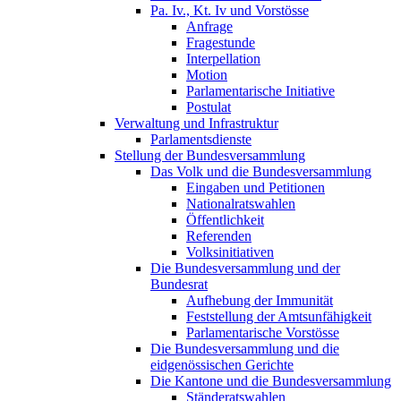
Pa. Iv., Kt. Iv und Vorstösse
Anfrage
Fragestunde
Interpellation
Motion
Parlamentarische Initiative
Postulat
Verwaltung und Infrastruktur
Parlamentsdienste
Stellung der Bundesversammlung
Das Volk und die Bundesversammlung
Eingaben und Petitionen
Nationalratswahlen
Öffentlichkeit
Referenden
Volksinitiativen
Die Bundesversammlung und der
Bundesrat
Aufhebung der Immunität
Feststellung der Amtsunfähigkeit
Parlamentarische Vorstösse
Die Bundesversammlung und die
eidgenössischen Gerichte
Die Kantone und die Bundesversammlung
Ständeratswahlen