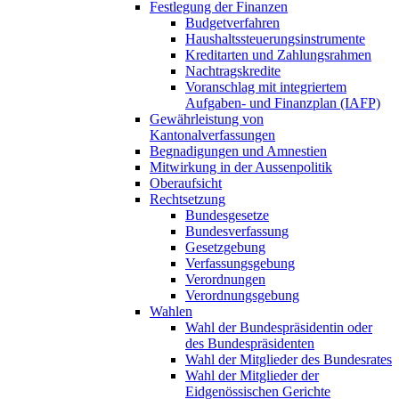
Festlegung der Finanzen
Budgetverfahren
Haushaltssteuerungsinstrumente
Kreditarten und Zahlungsrahmen
Nachtragskredite
Voranschlag mit integriertem
Aufgaben- und Finanzplan (IAFP)
Gewährleistung von
Kantonalverfassungen
Begnadigungen und Amnestien
Mitwirkung in der Aussenpolitik
Oberaufsicht
Rechtsetzung
Bundesgesetze
Bundesverfassung
Gesetzgebung
Verfassungsgebung
Verordnungen
Verordnungsgebung
Wahlen
Wahl der Bundespräsidentin oder
des Bundespräsidenten
Wahl der Mitglieder des Bundesrates
Wahl der Mitglieder der
Eidgenössischen Gerichte