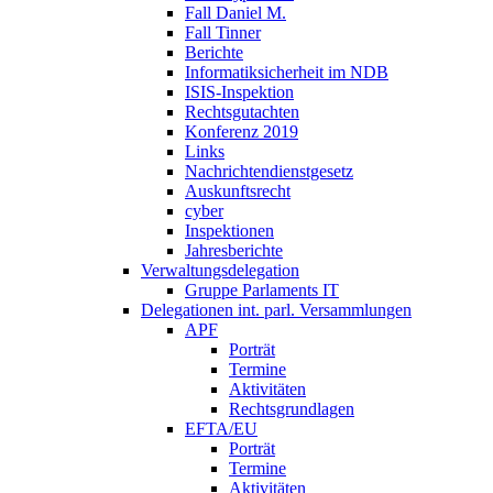
Fall Daniel M.
Fall Tinner
Berichte
Informatiksicherheit ­im NDB
ISIS-Inspektion
Rechtsgutachten
Konferenz 2019
Links
Nachrichtendienstgesetz
Auskunftsrecht
cyber
Inspektionen
Jahresberichte
Verwaltungsdelegation
Gruppe Parlaments IT
Delegationen int. parl. Versammlungen
APF
Porträt
Termine
Aktivitäten
Rechtsgrundlagen
EFTA/EU
Porträt
Termine
Aktivitäten