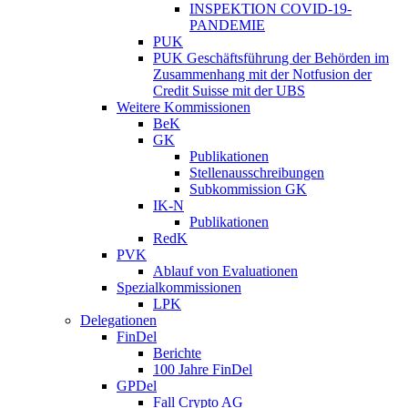
INSPEKTION COVID-19-
PANDEMIE
PUK
PUK Geschäftsführung der Behörden im
Zusammenhang mit der Notfusion der
Credit Suisse mit der UBS
Weitere Kommissionen
BeK
GK
Publikationen
Stellenausschreibungen
Subkommission GK
IK-N
Publikationen
RedK
PVK
Ablauf von Evaluationen
Spezialkommissionen
LPK
Delegationen
FinDel
Berichte
100 Jahre FinDel
GPDel
Fall Crypto AG