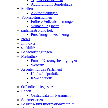
Audioführung Bundeshaus
Medien
Akkreditierungen
Volksabstimmungen
Frühere Volksabstimmungen
Verhandlungshefte
parlamentsbibliothek
Forschungsunterstützung
News
Im Fokus
suchhilfe
Benachrichtigungen
Mediathek
Fotos - Nutzungsbedingungen
Webcam
Arbeiten für das Parlament
Hochschulpraktika
KV-Lehrstelle
Öffentlichkeitsgesetz
Reden
Gastauftritte im Parlament
Sommerserien
Besuchs- und Informationszentrum