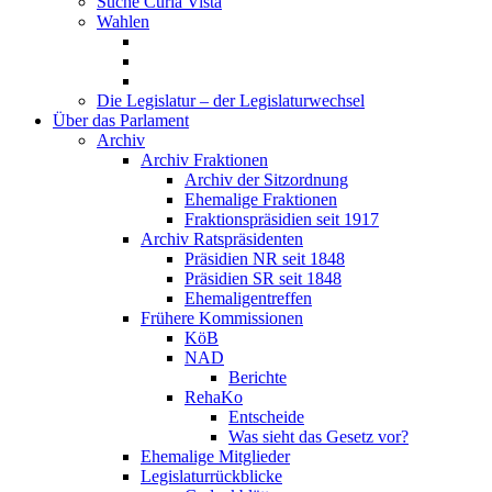
Suche Curia Vista
Wahlen
Die Legislatur – der Legislaturwechsel
Über das Parlament
Archiv
Archiv Fraktionen
Archiv der Sitzordnung
Ehemalige Fraktionen
Fraktionspräsidien seit 1917
Archiv Ratspräsidenten
Präsidien NR seit 1848
Präsidien SR seit 1848
Ehemaligentreffen
Frühere Kommissionen
KöB
NAD
Berichte
RehaKo
Entscheide
Was sieht das Gesetz vor?
Ehemalige Mitglieder
Legislaturrückblicke