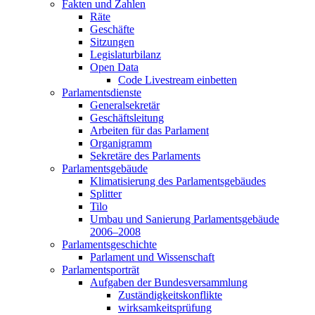
Fakten und Zahlen
Räte
Geschäfte
Sitzungen
Legislaturbilanz
Open Data
Code Livestream einbetten
Parlamentsdienste
Generalsekretär
Geschäftsleitung
Arbeiten für das Parlament
Organigramm
Sekretäre des Parlaments
Parlamentsgebäude
Klimatisierung des Parlamentsgebäudes
Splitter
Tilo
Umbau und Sanierung Parlamentsgebäude
2006–2008
Parlamentsgeschichte
Parlament und Wissenschaft
Parlamentsporträt
Aufgaben der Bundesversammlung
Zuständigkeitskonflikte
wirksamkeitsprüfung