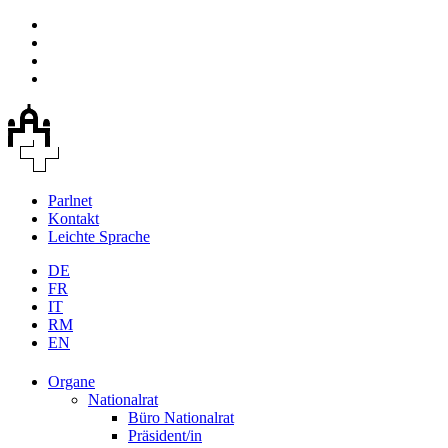
Parlnet
Kontakt
Leichte Sprache
DE
FR
IT
RM
EN
Organe
Nationalrat
Büro Nationalrat
Präsident/in