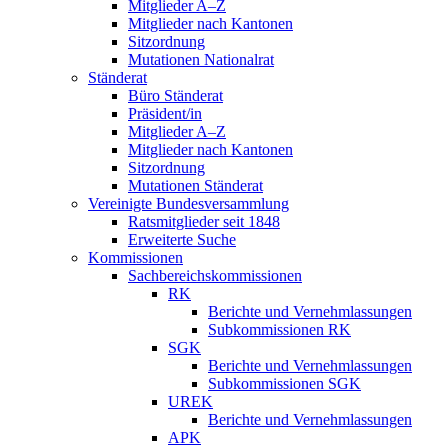
Mitglieder A–Z
Mitglieder nach Kantonen
Sitzordnung
Mutationen Nationalrat
Ständerat
Büro Ständerat
Präsident/in
Mitglieder A–Z
Mitglieder nach Kantonen
Sitzordnung
Mutationen Ständerat
Vereinigte Bundesversammlung
Ratsmitglieder seit 1848
Erweiterte Suche
Kommissionen
Sachbereichskommissionen
RK
Berichte und Vernehmlassungen
Subkommissionen RK
SGK
Berichte und Vernehmlassungen
Subkommissionen SGK
UREK
Berichte und Vernehmlassungen
APK