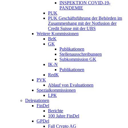
INSPEKTION COVID-19-
PANDEMIE
PUK
PUK Geschäftsführung der Behörden im
Zusammenhang mit der Notfusion der
Credit Suisse mit der UBS
Weitere Kommissionen
BeK
GK
Publikationen
Stellenausschreibungen
Subkommission GK
IK-N
Publikationen
RedK
PVK
Ablauf von Evaluationen
Spezialkommissionen
LPK
Delegationen
FinDel
Berichte
100 Jahre FinDel
GPDel
Fall Crypto AG