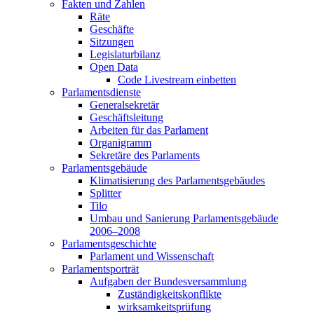
Fakten und Zahlen
Räte
Geschäfte
Sitzungen
Legislaturbilanz
Open Data
Code Livestream einbetten
Parlamentsdienste
Generalsekretär
Geschäftsleitung
Arbeiten für das Parlament
Organigramm
Sekretäre des Parlaments
Parlamentsgebäude
Klimatisierung des Parlamentsgebäudes
Splitter
Tilo
Umbau und Sanierung Parlamentsgebäude
2006–2008
Parlamentsgeschichte
Parlament und Wissenschaft
Parlamentsporträt
Aufgaben der Bundesversammlung
Zuständigkeitskonflikte
wirksamkeitsprüfung