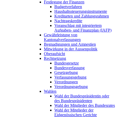
Festlegung der Finanzen
Budgetverfahren
Haushaltssteuerungsinstrumente
Kreditarten und Zahlungsrahmen
Nachtragskredite
Voranschlag mit integriertem
Aufgaben- und Finanzplan (IAFP)
Gewährleistung von
Kantonalverfassungen
Begnadigungen und Amnestien
Mitwirkung in der Aussenpolitik
Oberaufsicht
Rechtsetzung
Bundesgesetze
Bundesverfassung
Gesetzgebung
Verfassungsgebung
Verordnungen
Verordnungsgebung
Wahlen
Wahl der Bundespräsidentin oder
des Bundespräsidenten
Wahl der Mitglieder des Bundesrates
Wahl der Mitglieder der
Eidgenössischen Gerichte