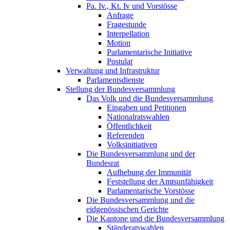
Pa. Iv., Kt. Iv und Vorstösse
Anfrage
Fragestunde
Interpellation
Motion
Parlamentarische Initiative
Postulat
Verwaltung und Infrastruktur
Parlamentsdienste
Stellung der Bundesversammlung
Das Volk und die Bundesversammlung
Eingaben und Petitionen
Nationalratswahlen
Öffentlichkeit
Referenden
Volksinitiativen
Die Bundesversammlung und der
Bundesrat
Aufhebung der Immunität
Feststellung der Amtsunfähigkeit
Parlamentarische Vorstösse
Die Bundesversammlung und die
eidgenössischen Gerichte
Die Kantone und die Bundesversammlung
Ständeratswahlen