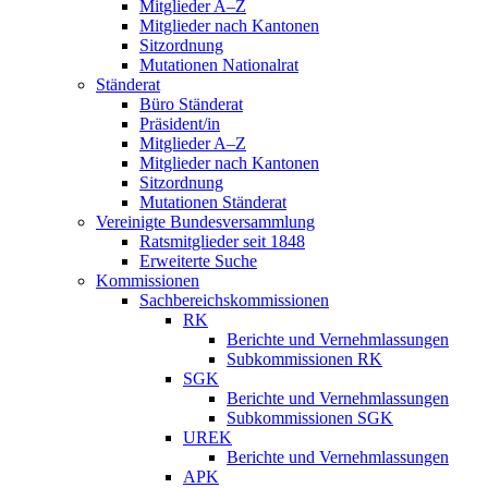
Mitglieder A–Z
Mitglieder nach Kantonen
Sitzordnung
Mutationen Nationalrat
Ständerat
Büro Ständerat
Präsident/in
Mitglieder A–Z
Mitglieder nach Kantonen
Sitzordnung
Mutationen Ständerat
Vereinigte Bundesversammlung
Ratsmitglieder seit 1848
Erweiterte Suche
Kommissionen
Sachbereichskommissionen
RK
Berichte und Vernehmlassungen
Subkommissionen RK
SGK
Berichte und Vernehmlassungen
Subkommissionen SGK
UREK
Berichte und Vernehmlassungen
APK