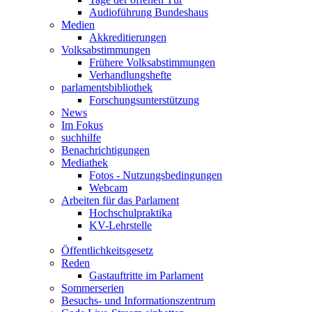
Audioführung Bundeshaus
Medien
Akkreditierungen
Volksabstimmungen
Frühere Volksabstimmungen
Verhandlungshefte
parlamentsbibliothek
Forschungsunterstützung
News
Im Fokus
suchhilfe
Benachrichtigungen
Mediathek
Fotos - Nutzungsbedingungen
Webcam
Arbeiten für das Parlament
Hochschulpraktika
KV-Lehrstelle
Öffentlichkeitsgesetz
Reden
Gastauftritte im Parlament
Sommerserien
Besuchs- und Informationszentrum