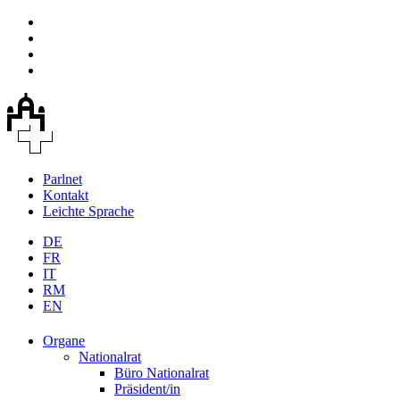
Parlnet
Kontakt
Leichte Sprache
DE
FR
IT
RM
EN
Organe
Nationalrat
Büro Nationalrat
Präsident/in