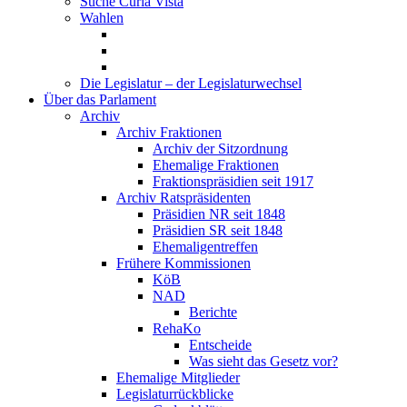
Suche Curia Vista
Wahlen
Die Legislatur – der Legislaturwechsel
Über das Parlament
Archiv
Archiv Fraktionen
Archiv der Sitzordnung
Ehemalige Fraktionen
Fraktionspräsidien seit 1917
Archiv Ratspräsidenten
Präsidien NR seit 1848
Präsidien SR seit 1848
Ehemaligentreffen
Frühere Kommissionen
KöB
NAD
Berichte
RehaKo
Entscheide
Was sieht das Gesetz vor?
Ehemalige Mitglieder
Legislaturrückblicke