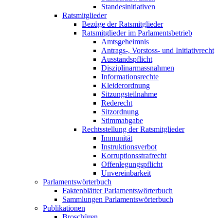
Standesinitiativen
Ratsmitglieder
Bezüge der Ratsmitglieder
Ratsmitglieder im Parlamentsbetrieb
Amtsgeheimnis
Antrags-, Vorstoss- und Initiativrecht
Ausstandspflicht
Disziplinarmassnahmen
Informationsrechte
Kleiderordnung
Sitzungsteilnahme
Rederecht
Sitzordnung
Stimmabgabe
Rechtsstellung der Ratsmitglieder
Immunität
Instruktionsverbot
Korruptionsstrafrecht
Offenlegungspflicht
Unvereinbarkeit
Parlamentswörterbuch
Faktenblätter Parlamentswörterbuch
Sammlungen Parlamentswörterbuch
Publikationen
Broschüren