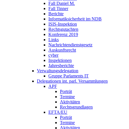
Fall Daniel M.
Fall Tinner
Berichte
Informatiksicherheit ­im NDB
ISIS-Inspektion
Rechtsgutachten
Konferenz 2019
Links
Nachrichtendienstgesetz
Auskunftsrecht
cyber
Inspektionen
Jahresberichte
Verwaltungsdelegation
Gruppe Parlaments IT
Delegationen int. parl. Versammlungen
APF
Porträt
Termine
Aktivitäten
Rechtsgrundlagen
EFTA/EU
Porträt
Termine
Aktivitäten