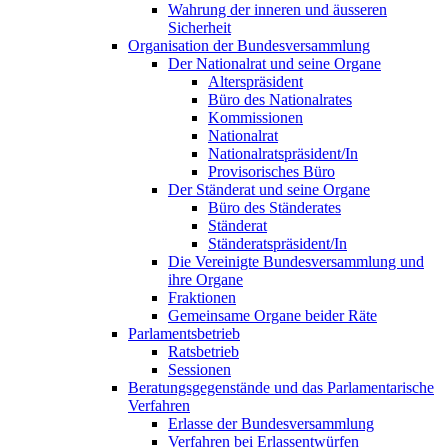
Wahrung der inneren und äusseren
Sicherheit
Organisation der Bundesversammlung
Der Nationalrat und seine Organe
Alterspräsident
Büro des Nationalrates
Kommissionen
Nationalrat
Nationalratspräsident/In
Provisorisches Büro
Der Ständerat und seine Organe
Büro des Ständerates
Ständerat
Ständeratspräsident/In
Die Vereinigte Bundesversammlung und
ihre Organe
Fraktionen
Gemeinsame Organe beider Räte
Parlamentsbetrieb
Ratsbetrieb
Sessionen
Beratungsgegenstände und das Parlamentarische
Verfahren
Erlasse der Bundesversammlung
Verfahren bei Erlassentwürfen