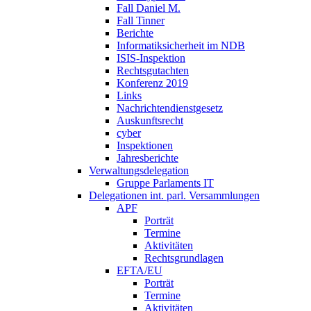
Fall Daniel M.
Fall Tinner
Berichte
Informatiksicherheit ­im NDB
ISIS-Inspektion
Rechtsgutachten
Konferenz 2019
Links
Nachrichtendienstgesetz
Auskunftsrecht
cyber
Inspektionen
Jahresberichte
Verwaltungsdelegation
Gruppe Parlaments IT
Delegationen int. parl. Versammlungen
APF
Porträt
Termine
Aktivitäten
Rechtsgrundlagen
EFTA/EU
Porträt
Termine
Aktivitäten