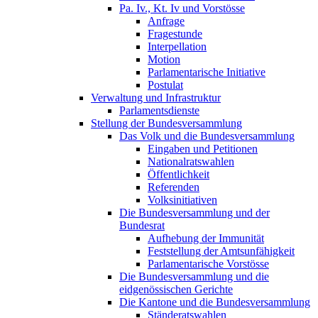
Pa. Iv., Kt. Iv und Vorstösse
Anfrage
Fragestunde
Interpellation
Motion
Parlamentarische Initiative
Postulat
Verwaltung und Infrastruktur
Parlamentsdienste
Stellung der Bundesversammlung
Das Volk und die Bundesversammlung
Eingaben und Petitionen
Nationalratswahlen
Öffentlichkeit
Referenden
Volksinitiativen
Die Bundesversammlung und der
Bundesrat
Aufhebung der Immunität
Feststellung der Amtsunfähigkeit
Parlamentarische Vorstösse
Die Bundesversammlung und die
eidgenössischen Gerichte
Die Kantone und die Bundesversammlung
Ständeratswahlen