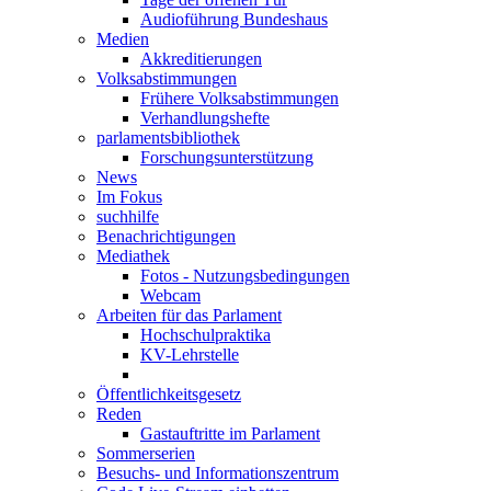
Audioführung Bundeshaus
Medien
Akkreditierungen
Volksabstimmungen
Frühere Volksabstimmungen
Verhandlungshefte
parlamentsbibliothek
Forschungsunterstützung
News
Im Fokus
suchhilfe
Benachrichtigungen
Mediathek
Fotos - Nutzungsbedingungen
Webcam
Arbeiten für das Parlament
Hochschulpraktika
KV-Lehrstelle
Öffentlichkeitsgesetz
Reden
Gastauftritte im Parlament
Sommerserien
Besuchs- und Informationszentrum