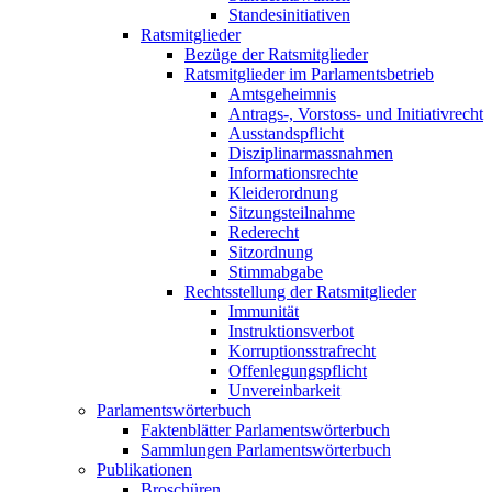
Standesinitiativen
Ratsmitglieder
Bezüge der Ratsmitglieder
Ratsmitglieder im Parlamentsbetrieb
Amtsgeheimnis
Antrags-, Vorstoss- und Initiativrecht
Ausstandspflicht
Disziplinarmassnahmen
Informationsrechte
Kleiderordnung
Sitzungsteilnahme
Rederecht
Sitzordnung
Stimmabgabe
Rechtsstellung der Ratsmitglieder
Immunität
Instruktionsverbot
Korruptionsstrafrecht
Offenlegungspflicht
Unvereinbarkeit
Parlamentswörterbuch
Faktenblätter Parlamentswörterbuch
Sammlungen Parlamentswörterbuch
Publikationen
Broschüren