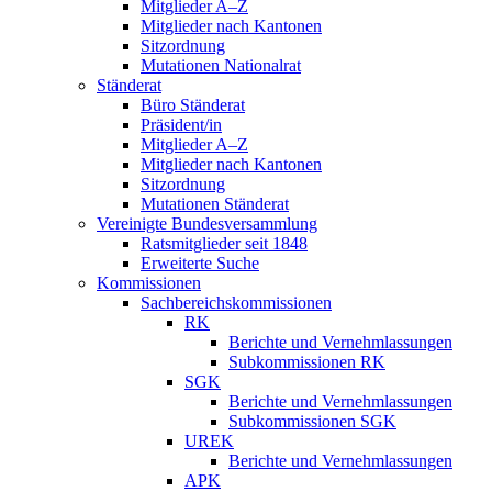
Mitglieder A–Z
Mitglieder nach Kantonen
Sitzordnung
Mutationen Nationalrat
Ständerat
Büro Ständerat
Präsident/in
Mitglieder A–Z
Mitglieder nach Kantonen
Sitzordnung
Mutationen Ständerat
Vereinigte Bundesversammlung
Ratsmitglieder seit 1848
Erweiterte Suche
Kommissionen
Sachbereichskommissionen
RK
Berichte und Vernehmlassungen
Subkommissionen RK
SGK
Berichte und Vernehmlassungen
Subkommissionen SGK
UREK
Berichte und Vernehmlassungen
APK