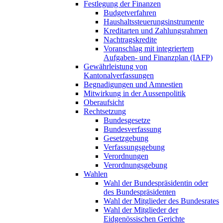
Festlegung der Finanzen
Budgetverfahren
Haushaltssteuerungsinstrumente
Kreditarten und Zahlungsrahmen
Nachtragskredite
Voranschlag mit integriertem
Aufgaben- und Finanzplan (IAFP)
Gewährleistung von
Kantonalverfassungen
Begnadigungen und Amnestien
Mitwirkung in der Aussenpolitik
Oberaufsicht
Rechtsetzung
Bundesgesetze
Bundesverfassung
Gesetzgebung
Verfassungsgebung
Verordnungen
Verordnungsgebung
Wahlen
Wahl der Bundespräsidentin oder
des Bundespräsidenten
Wahl der Mitglieder des Bundesrates
Wahl der Mitglieder der
Eidgenössischen Gerichte