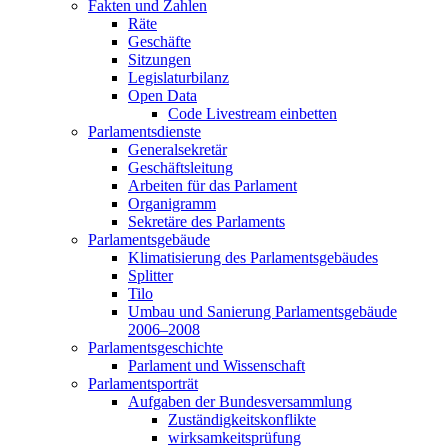
Fakten und Zahlen
Räte
Geschäfte
Sitzungen
Legislaturbilanz
Open Data
Code Livestream einbetten
Parlamentsdienste
Generalsekretär
Geschäftsleitung
Arbeiten für das Parlament
Organigramm
Sekretäre des Parlaments
Parlamentsgebäude
Klimatisierung des Parlamentsgebäudes
Splitter
Tilo
Umbau und Sanierung Parlamentsgebäude
2006–2008
Parlamentsgeschichte
Parlament und Wissenschaft
Parlamentsporträt
Aufgaben der Bundesversammlung
Zuständigkeitskonflikte
wirksamkeitsprüfung