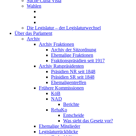
Suche Curia Vista
Wahlen
Die Legislatur – der Legislaturwechsel
Über das Parlament
Archiv
Archiv Fraktionen
Archiv der Sitzordnung
Ehemalige Fraktionen
Fraktionspräsidien seit 1917
Archiv Ratspräsidenten
Präsidien NR seit 1848
Präsidien SR seit 1848
Ehemaligentreffen
Frühere Kommissionen
KöB
NAD
Berichte
RehaKo
Entscheide
Was sieht das Gesetz vor?
Ehemalige Mitglieder
Legislaturrückblicke