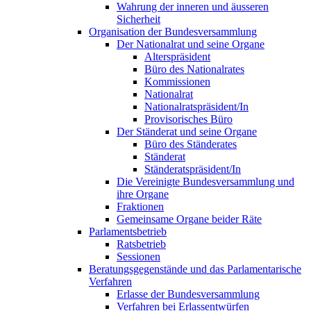
Wahrung der inneren und äusseren
Sicherheit
Organisation der Bundesversammlung
Der Nationalrat und seine Organe
Alterspräsident
Büro des Nationalrates
Kommissionen
Nationalrat
Nationalratspräsident/In
Provisorisches Büro
Der Ständerat und seine Organe
Büro des Ständerates
Ständerat
Ständeratspräsident/In
Die Vereinigte Bundesversammlung und
ihre Organe
Fraktionen
Gemeinsame Organe beider Räte
Parlamentsbetrieb
Ratsbetrieb
Sessionen
Beratungsgegenstände und das Parlamentarische
Verfahren
Erlasse der Bundesversammlung
Verfahren bei Erlassentwürfen