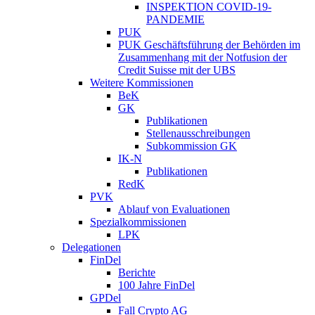
INSPEKTION COVID-19-
PANDEMIE
PUK
PUK Geschäftsführung der Behörden im
Zusammenhang mit der Notfusion der
Credit Suisse mit der UBS
Weitere Kommissionen
BeK
GK
Publikationen
Stellenausschreibungen
Subkommission GK
IK-N
Publikationen
RedK
PVK
Ablauf von Evaluationen
Spezialkommissionen
LPK
Delegationen
FinDel
Berichte
100 Jahre FinDel
GPDel
Fall Crypto AG