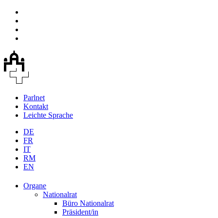
Parlnet
Kontakt
Leichte Sprache
DE
FR
IT
RM
EN
Organe
Nationalrat
Büro Nationalrat
Präsident/in