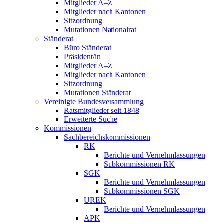
Mitglieder A–Z
Mitglieder nach Kantonen
Sitzordnung
Mutationen Nationalrat
Ständerat
Büro Ständerat
Präsident/in
Mitglieder A–Z
Mitglieder nach Kantonen
Sitzordnung
Mutationen Ständerat
Vereinigte Bundesversammlung
Ratsmitglieder seit 1848
Erweiterte Suche
Kommissionen
Sachbereichskommissionen
RK
Berichte und Vernehmlassungen
Subkommissionen RK
SGK
Berichte und Vernehmlassungen
Subkommissionen SGK
UREK
Berichte und Vernehmlassungen
APK