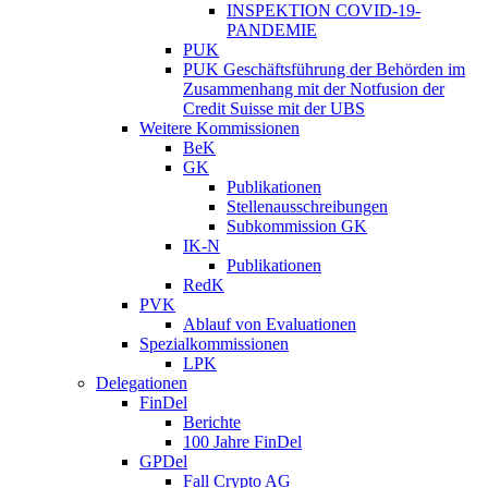
INSPEKTION COVID-19-
PANDEMIE
PUK
PUK Geschäftsführung der Behörden im
Zusammenhang mit der Notfusion der
Credit Suisse mit der UBS
Weitere Kommissionen
BeK
GK
Publikationen
Stellenausschreibungen
Subkommission GK
IK-N
Publikationen
RedK
PVK
Ablauf von Evaluationen
Spezialkommissionen
LPK
Delegationen
FinDel
Berichte
100 Jahre FinDel
GPDel
Fall Crypto AG