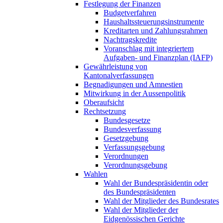
Festlegung der Finanzen
Budgetverfahren
Haushaltssteuerungsinstrumente
Kreditarten und Zahlungsrahmen
Nachtragskredite
Voranschlag mit integriertem
Aufgaben- und Finanzplan (IAFP)
Gewährleistung von
Kantonalverfassungen
Begnadigungen und Amnestien
Mitwirkung in der Aussenpolitik
Oberaufsicht
Rechtsetzung
Bundesgesetze
Bundesverfassung
Gesetzgebung
Verfassungsgebung
Verordnungen
Verordnungsgebung
Wahlen
Wahl der Bundespräsidentin oder
des Bundespräsidenten
Wahl der Mitglieder des Bundesrates
Wahl der Mitglieder der
Eidgenössischen Gerichte