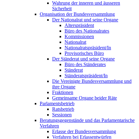
Wahrung der inneren und äusseren
Sicherheit
Organisation der Bundesversammlung
Der Nationalrat und seine Organe
Alterspräsident
Büro des Nationalrates
Kommissionen
Nationalrat
Nationalratspräsident/In
Provisorisches Büro
Der Ständerat und seine Organe
Büro des Ständerates
Ständerat
Ständeratspräsident/In
Die Vereinigte Bundesversammlung und
ihre Organe
Fraktionen
Gemeinsame Organe beider Räte
Parlamentsbetrieb
Ratsbetrieb
Sessionen
Beratungsgegenstände und das Parlamentarische
Verfahren
Erlasse der Bundesversammlung
Verfahren bei Erlassentwürfen