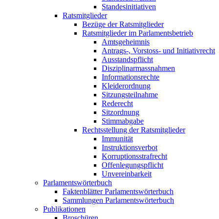
Standesinitiativen
Ratsmitglieder
Bezüge der Ratsmitglieder
Ratsmitglieder im Parlamentsbetrieb
Amtsgeheimnis
Antrags-, Vorstoss- und Initiativrecht
Ausstandspflicht
Disziplinarmassnahmen
Informationsrechte
Kleiderordnung
Sitzungsteilnahme
Rederecht
Sitzordnung
Stimmabgabe
Rechtsstellung der Ratsmitglieder
Immunität
Instruktionsverbot
Korruptionsstrafrecht
Offenlegungspflicht
Unvereinbarkeit
Parlamentswörterbuch
Faktenblätter Parlamentswörterbuch
Sammlungen Parlamentswörterbuch
Publikationen
Broschüren