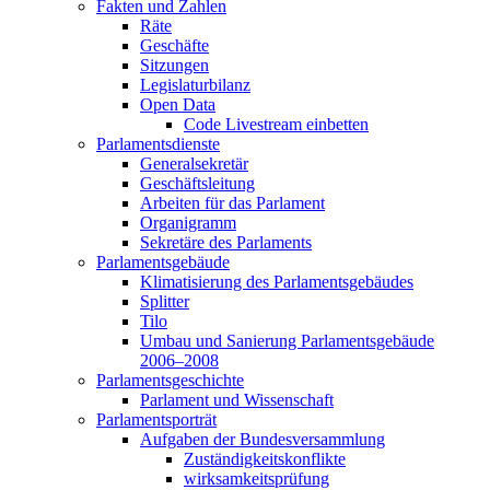
Fakten und Zahlen
Räte
Geschäfte
Sitzungen
Legislaturbilanz
Open Data
Code Livestream einbetten
Parlamentsdienste
Generalsekretär
Geschäftsleitung
Arbeiten für das Parlament
Organigramm
Sekretäre des Parlaments
Parlamentsgebäude
Klimatisierung des Parlamentsgebäudes
Splitter
Tilo
Umbau und Sanierung Parlamentsgebäude
2006–2008
Parlamentsgeschichte
Parlament und Wissenschaft
Parlamentsporträt
Aufgaben der Bundesversammlung
Zuständigkeitskonflikte
wirksamkeitsprüfung