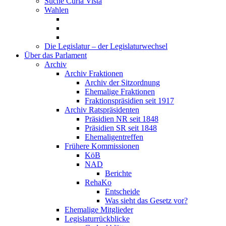
Suche Curia Vista
Wahlen
Die Legislatur – der Legislaturwechsel
Über das Parlament
Archiv
Archiv Fraktionen
Archiv der Sitzordnung
Ehemalige Fraktionen
Fraktionspräsidien seit 1917
Archiv Ratspräsidenten
Präsidien NR seit 1848
Präsidien SR seit 1848
Ehemaligentreffen
Frühere Kommissionen
KöB
NAD
Berichte
RehaKo
Entscheide
Was sieht das Gesetz vor?
Ehemalige Mitglieder
Legislaturrückblicke