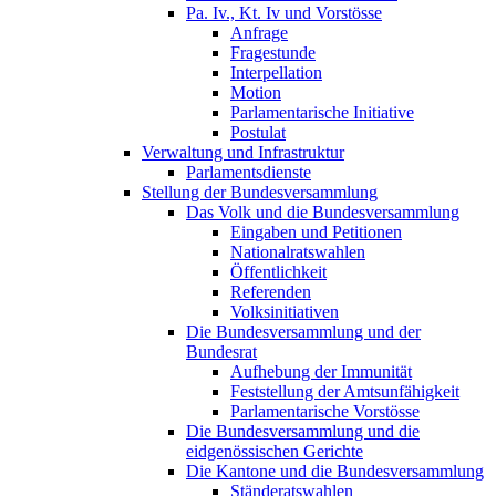
Pa. Iv., Kt. Iv und Vorstösse
Anfrage
Fragestunde
Interpellation
Motion
Parlamentarische Initiative
Postulat
Verwaltung und Infrastruktur
Parlamentsdienste
Stellung der Bundesversammlung
Das Volk und die Bundesversammlung
Eingaben und Petitionen
Nationalratswahlen
Öffentlichkeit
Referenden
Volksinitiativen
Die Bundesversammlung und der
Bundesrat
Aufhebung der Immunität
Feststellung der Amtsunfähigkeit
Parlamentarische Vorstösse
Die Bundesversammlung und die
eidgenössischen Gerichte
Die Kantone und die Bundesversammlung
Ständeratswahlen