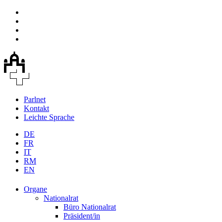
Parlnet
Kontakt
Leichte Sprache
DE
FR
IT
RM
EN
Organe
Nationalrat
Büro Nationalrat
Präsident/in