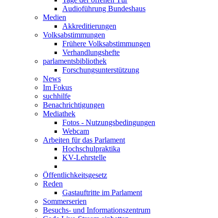
Audioführung Bundeshaus
Medien
Akkreditierungen
Volksabstimmungen
Frühere Volksabstimmungen
Verhandlungshefte
parlamentsbibliothek
Forschungsunterstützung
News
Im Fokus
suchhilfe
Benachrichtigungen
Mediathek
Fotos - Nutzungsbedingungen
Webcam
Arbeiten für das Parlament
Hochschulpraktika
KV-Lehrstelle
Öffentlichkeitsgesetz
Reden
Gastauftritte im Parlament
Sommerserien
Besuchs- und Informationszentrum