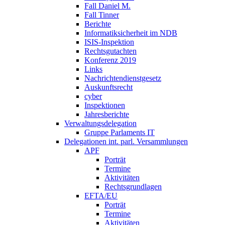
Fall Daniel M.
Fall Tinner
Berichte
Informatiksicherheit ­im NDB
ISIS-Inspektion
Rechtsgutachten
Konferenz 2019
Links
Nachrichtendienstgesetz
Auskunftsrecht
cyber
Inspektionen
Jahresberichte
Verwaltungsdelegation
Gruppe Parlaments IT
Delegationen int. parl. Versammlungen
APF
Porträt
Termine
Aktivitäten
Rechtsgrundlagen
EFTA/EU
Porträt
Termine
Aktivitäten