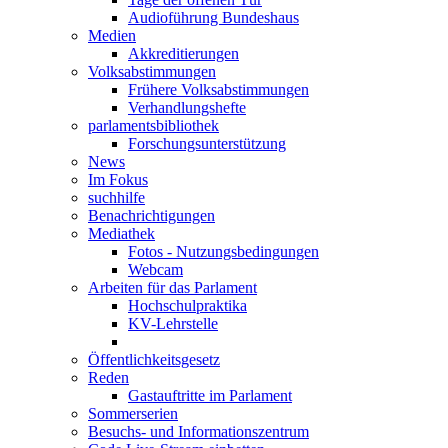
Audioführung Bundeshaus
Medien
Akkreditierungen
Volksabstimmungen
Frühere Volksabstimmungen
Verhandlungshefte
parlamentsbibliothek
Forschungsunterstützung
News
Im Fokus
suchhilfe
Benachrichtigungen
Mediathek
Fotos - Nutzungsbedingungen
Webcam
Arbeiten für das Parlament
Hochschulpraktika
KV-Lehrstelle
Öffentlichkeitsgesetz
Reden
Gastauftritte im Parlament
Sommerserien
Besuchs- und Informationszentrum