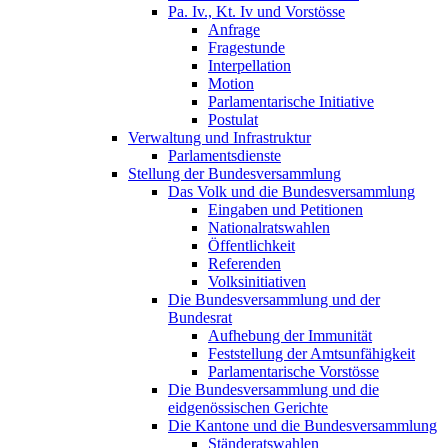
Pa. Iv., Kt. Iv und Vorstösse
Anfrage
Fragestunde
Interpellation
Motion
Parlamentarische Initiative
Postulat
Verwaltung und Infrastruktur
Parlamentsdienste
Stellung der Bundesversammlung
Das Volk und die Bundesversammlung
Eingaben und Petitionen
Nationalratswahlen
Öffentlichkeit
Referenden
Volksinitiativen
Die Bundesversammlung und der
Bundesrat
Aufhebung der Immunität
Feststellung der Amtsunfähigkeit
Parlamentarische Vorstösse
Die Bundesversammlung und die
eidgenössischen Gerichte
Die Kantone und die Bundesversammlung
Ständeratswahlen