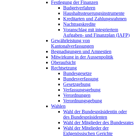
Festlegung der Finanzen
Budgetverfahren
Haushaltssteuerungsinstrumente
Kreditarten und Zahlungsrahmen
Nachtragskredite
Voranschlag mit integriertem
Aufgaben- und Finanzplan (IAFP)
Gewährleistung von
Kantonalverfassungen
Begnadigungen und Amnestien
Mitwirkung in der Aussenpolitik
Oberaufsicht
Rechtsetzung
Bundesgesetze
Bundesverfassung
Gesetzgebung
Verfassungsgebung
Verordnungen
Verordnungsgebung
Wahlen
Wahl der Bundespräsidentin oder
des Bundespräsidenten
Wahl der Mitglieder des Bundesrates
Wahl der Mitglieder der
Eidgenössischen Gerichte