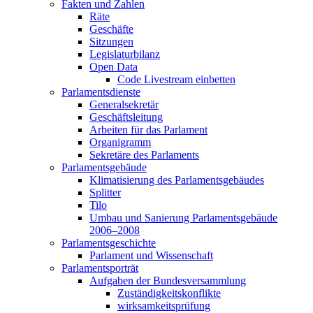
Fakten und Zahlen
Räte
Geschäfte
Sitzungen
Legislaturbilanz
Open Data
Code Livestream einbetten
Parlamentsdienste
Generalsekretär
Geschäftsleitung
Arbeiten für das Parlament
Organigramm
Sekretäre des Parlaments
Parlamentsgebäude
Klimatisierung des Parlamentsgebäudes
Splitter
Tilo
Umbau und Sanierung Parlamentsgebäude
2006–2008
Parlamentsgeschichte
Parlament und Wissenschaft
Parlamentsporträt
Aufgaben der Bundesversammlung
Zuständigkeitskonflikte
wirksamkeitsprüfung