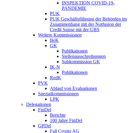
INSPEKTION COVID-19-
PANDEMIE
PUK
PUK Geschäftsführung der Behörden im
Zusammenhang mit der Notfusion der
Credit Suisse mit der UBS
Weitere Kommissionen
BeK
GK
Publikationen
Stellenausschreibungen
Subkommission GK
IK-N
Publikationen
RedK
PVK
Ablauf von Evaluationen
Spezialkommissionen
LPK
Delegationen
FinDel
Berichte
100 Jahre FinDel
GPDel
Fall Crypto AG