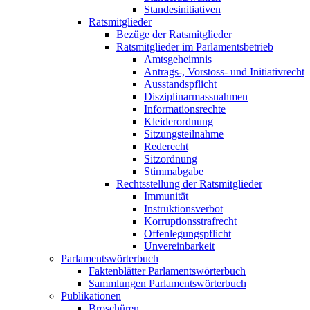
Standesinitiativen
Ratsmitglieder
Bezüge der Ratsmitglieder
Ratsmitglieder im Parlamentsbetrieb
Amtsgeheimnis
Antrags-, Vorstoss- und Initiativrecht
Ausstandspflicht
Disziplinarmassnahmen
Informationsrechte
Kleiderordnung
Sitzungsteilnahme
Rederecht
Sitzordnung
Stimmabgabe
Rechtsstellung der Ratsmitglieder
Immunität
Instruktionsverbot
Korruptionsstrafrecht
Offenlegungspflicht
Unvereinbarkeit
Parlamentswörterbuch
Faktenblätter Parlamentswörterbuch
Sammlungen Parlamentswörterbuch
Publikationen
Broschüren