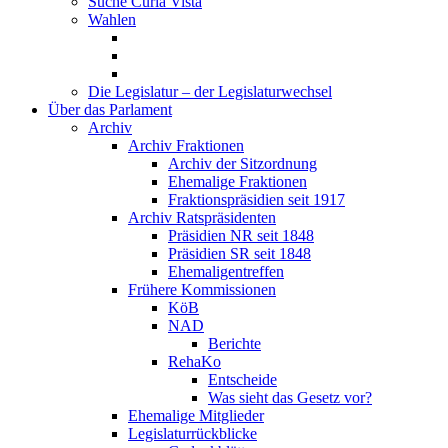
Suche Curia Vista
Wahlen
Die Legislatur – der Legislaturwechsel
Über das Parlament
Archiv
Archiv Fraktionen
Archiv der Sitzordnung
Ehemalige Fraktionen
Fraktionspräsidien seit 1917
Archiv Ratspräsidenten
Präsidien NR seit 1848
Präsidien SR seit 1848
Ehemaligentreffen
Frühere Kommissionen
KöB
NAD
Berichte
RehaKo
Entscheide
Was sieht das Gesetz vor?
Ehemalige Mitglieder
Legislaturrückblicke