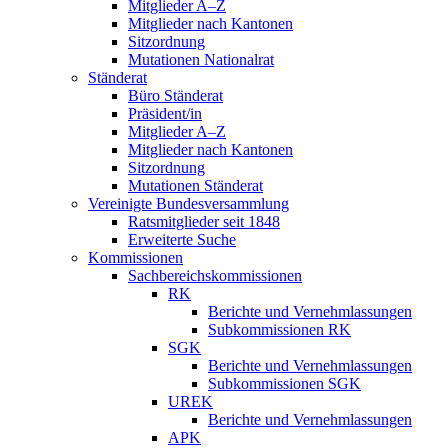
Mitglieder A–Z
Mitglieder nach Kantonen
Sitzordnung
Mutationen Nationalrat
Ständerat
Büro Ständerat
Präsident/in
Mitglieder A–Z
Mitglieder nach Kantonen
Sitzordnung
Mutationen Ständerat
Vereinigte Bundesversammlung
Ratsmitglieder seit 1848
Erweiterte Suche
Kommissionen
Sachbereichskommissionen
RK
Berichte und Vernehmlassungen
Subkommissionen RK
SGK
Berichte und Vernehmlassungen
Subkommissionen SGK
UREK
Berichte und Vernehmlassungen
APK