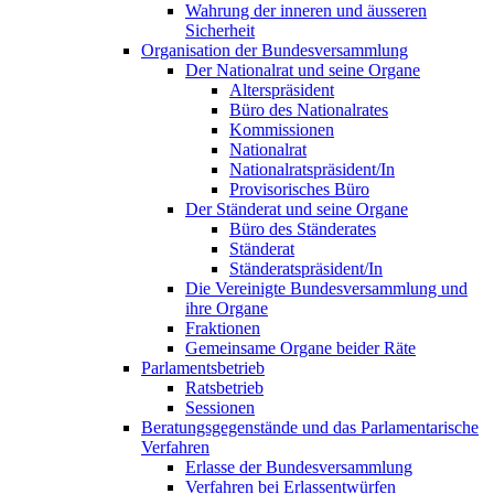
Wahrung der inneren und äusseren
Sicherheit
Organisation der Bundesversammlung
Der Nationalrat und seine Organe
Alterspräsident
Büro des Nationalrates
Kommissionen
Nationalrat
Nationalratspräsident/In
Provisorisches Büro
Der Ständerat und seine Organe
Büro des Ständerates
Ständerat
Ständeratspräsident/In
Die Vereinigte Bundesversammlung und
ihre Organe
Fraktionen
Gemeinsame Organe beider Räte
Parlamentsbetrieb
Ratsbetrieb
Sessionen
Beratungsgegenstände und das Parlamentarische
Verfahren
Erlasse der Bundesversammlung
Verfahren bei Erlassentwürfen