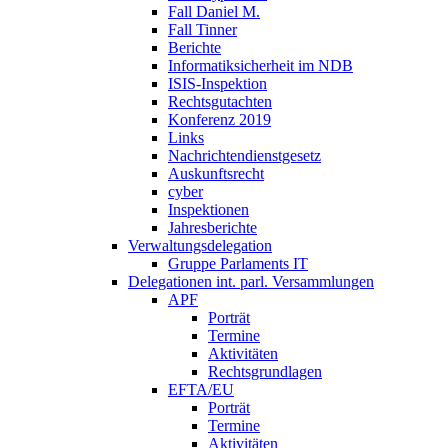
Fall Daniel M.
Fall Tinner
Berichte
Informatiksicherheit ­im NDB
ISIS-Inspektion
Rechtsgutachten
Konferenz 2019
Links
Nachrichtendienstgesetz
Auskunftsrecht
cyber
Inspektionen
Jahresberichte
Verwaltungsdelegation
Gruppe Parlaments IT
Delegationen int. parl. Versammlungen
APF
Porträt
Termine
Aktivitäten
Rechtsgrundlagen
EFTA/EU
Porträt
Termine
Aktivitäten