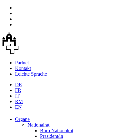
Parlnet
Kontakt
Leichte Sprache
DE
FR
IT
RM
EN
Organe
Nationalrat
Büro Nationalrat
Präsident/in