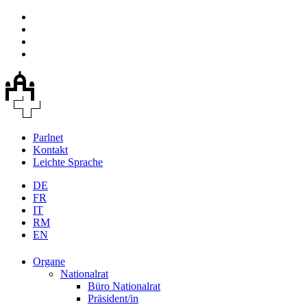
Parlnet
Kontakt
Leichte Sprache
DE
FR
IT
RM
EN
Organe
Nationalrat
Büro Nationalrat
Präsident/in