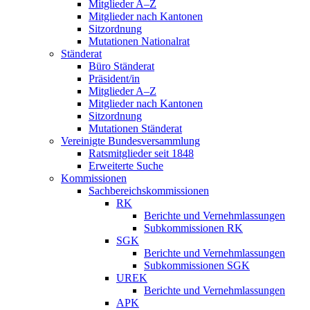
Mitglieder A–Z
Mitglieder nach Kantonen
Sitzordnung
Mutationen Nationalrat
Ständerat
Büro Ständerat
Präsident/in
Mitglieder A–Z
Mitglieder nach Kantonen
Sitzordnung
Mutationen Ständerat
Vereinigte Bundesversammlung
Ratsmitglieder seit 1848
Erweiterte Suche
Kommissionen
Sachbereichskommissionen
RK
Berichte und Vernehmlassungen
Subkommissionen RK
SGK
Berichte und Vernehmlassungen
Subkommissionen SGK
UREK
Berichte und Vernehmlassungen
APK