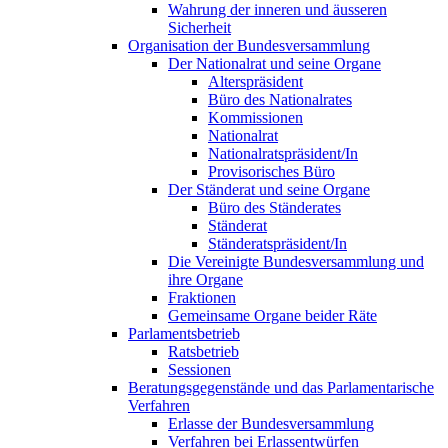
Wahrung der inneren und äusseren
Sicherheit
Organisation der Bundesversammlung
Der Nationalrat und seine Organe
Alterspräsident
Büro des Nationalrates
Kommissionen
Nationalrat
Nationalratspräsident/In
Provisorisches Büro
Der Ständerat und seine Organe
Büro des Ständerates
Ständerat
Ständeratspräsident/In
Die Vereinigte Bundesversammlung und
ihre Organe
Fraktionen
Gemeinsame Organe beider Räte
Parlamentsbetrieb
Ratsbetrieb
Sessionen
Beratungsgegenstände und das Parlamentarische
Verfahren
Erlasse der Bundesversammlung
Verfahren bei Erlassentwürfen