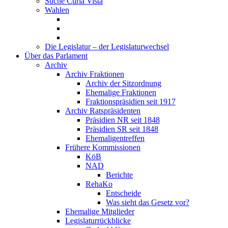
Suche Curia Vista
Wahlen
Die Legislatur – der Legislaturwechsel
Über das Parlament
Archiv
Archiv Fraktionen
Archiv der Sitzordnung
Ehemalige Fraktionen
Fraktionspräsidien seit 1917
Archiv Ratspräsidenten
Präsidien NR seit 1848
Präsidien SR seit 1848
Ehemaligentreffen
Frühere Kommissionen
KöB
NAD
Berichte
RehaKo
Entscheide
Was sieht das Gesetz vor?
Ehemalige Mitglieder
Legislaturrückblicke