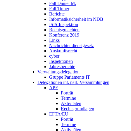
Fall Daniel M.
Fall Tinner
Berichte
Informatiksicherheit ­im NDB
ISIS-Inspektion
Rechtsgutachten
Konferenz 2019
Links
Nachrichtendienstgesetz
Auskunftsrecht
cyber
Inspektionen
Jahresberichte
Verwaltungsdelegation
Gruppe Parlaments IT
Delegationen int. parl. Versammlungen
APF
Porträt
Termine
Aktivitäten
Rechtsgrundlagen
EFTA/EU
Porträt
Termine
Aktivitäten