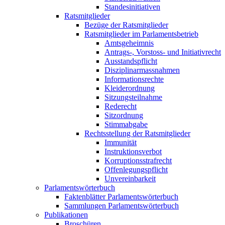
Standesinitiativen
Ratsmitglieder
Bezüge der Ratsmitglieder
Ratsmitglieder im Parlamentsbetrieb
Amtsgeheimnis
Antrags-, Vorstoss- und Initiativrecht
Ausstandspflicht
Disziplinarmassnahmen
Informationsrechte
Kleiderordnung
Sitzungsteilnahme
Rederecht
Sitzordnung
Stimmabgabe
Rechtsstellung der Ratsmitglieder
Immunität
Instruktionsverbot
Korruptionsstrafrecht
Offenlegungspflicht
Unvereinbarkeit
Parlamentswörterbuch
Faktenblätter Parlamentswörterbuch
Sammlungen Parlamentswörterbuch
Publikationen
Broschüren