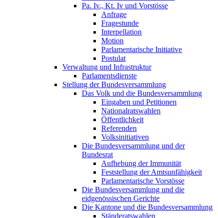
Pa. Iv., Kt. Iv und Vorstösse
Anfrage
Fragestunde
Interpellation
Motion
Parlamentarische Initiative
Postulat
Verwaltung und Infrastruktur
Parlamentsdienste
Stellung der Bundesversammlung
Das Volk und die Bundesversammlung
Eingaben und Petitionen
Nationalratswahlen
Öffentlichkeit
Referenden
Volksinitiativen
Die Bundesversammlung und der
Bundesrat
Aufhebung der Immunität
Feststellung der Amtsunfähigkeit
Parlamentarische Vorstösse
Die Bundesversammlung und die
eidgenössischen Gerichte
Die Kantone und die Bundesversammlung
Ständeratswahlen