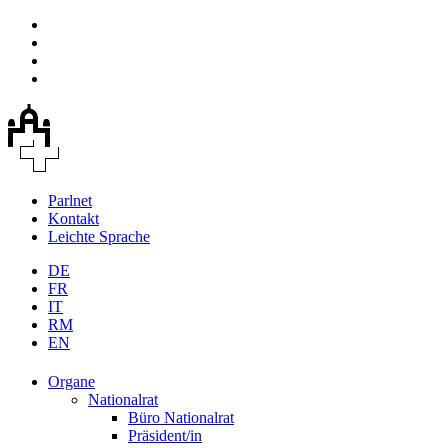
Parlnet
Kontakt
Leichte Sprache
DE
FR
IT
RM
EN
Organe
Nationalrat
Büro Nationalrat
Präsident/in