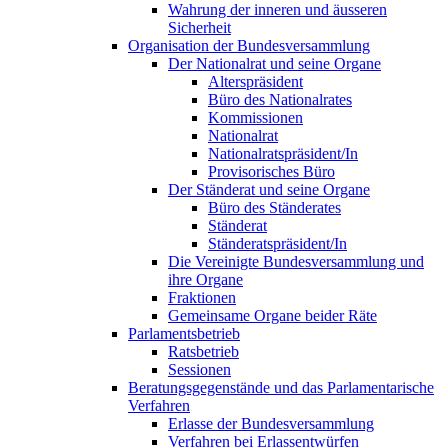
Wahrung der inneren und äusseren
Sicherheit
Organisation der Bundesversammlung
Der Nationalrat und seine Organe
Alterspräsident
Büro des Nationalrates
Kommissionen
Nationalrat
Nationalratspräsident/In
Provisorisches Büro
Der Ständerat und seine Organe
Büro des Ständerates
Ständerat
Ständeratspräsident/In
Die Vereinigte Bundesversammlung und
ihre Organe
Fraktionen
Gemeinsame Organe beider Räte
Parlamentsbetrieb
Ratsbetrieb
Sessionen
Beratungsgegenstände und das Parlamentarische
Verfahren
Erlasse der Bundesversammlung
Verfahren bei Erlassentwürfen