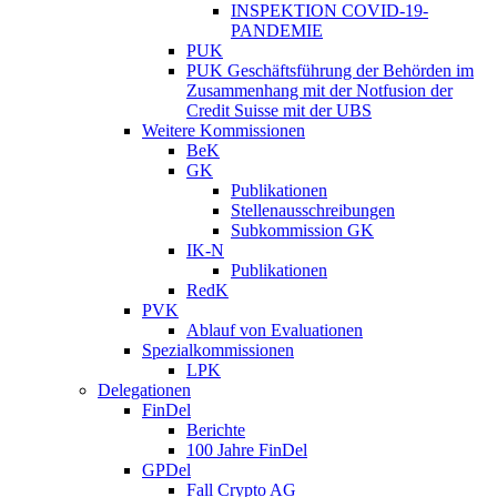
INSPEKTION COVID-19-
PANDEMIE
PUK
PUK Geschäftsführung der Behörden im
Zusammenhang mit der Notfusion der
Credit Suisse mit der UBS
Weitere Kommissionen
BeK
GK
Publikationen
Stellenausschreibungen
Subkommission GK
IK-N
Publikationen
RedK
PVK
Ablauf von Evaluationen
Spezialkommissionen
LPK
Delegationen
FinDel
Berichte
100 Jahre FinDel
GPDel
Fall Crypto AG