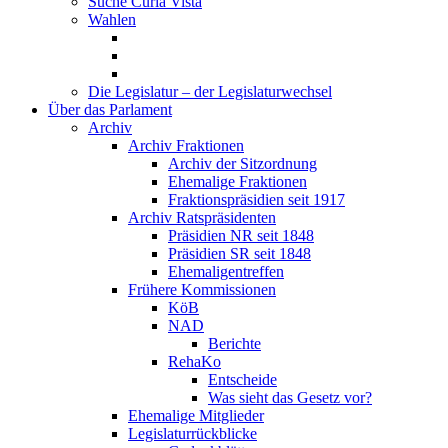
Suche Curia Vista
Wahlen
Die Legislatur – der Legislaturwechsel
Über das Parlament
Archiv
Archiv Fraktionen
Archiv der Sitzordnung
Ehemalige Fraktionen
Fraktionspräsidien seit 1917
Archiv Ratspräsidenten
Präsidien NR seit 1848
Präsidien SR seit 1848
Ehemaligentreffen
Frühere Kommissionen
KöB
NAD
Berichte
RehaKo
Entscheide
Was sieht das Gesetz vor?
Ehemalige Mitglieder
Legislaturrückblicke