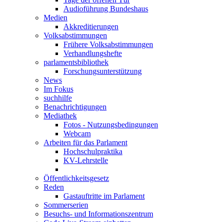
Audioführung Bundeshaus
Medien
Akkreditierungen
Volksabstimmungen
Frühere Volksabstimmungen
Verhandlungshefte
parlamentsbibliothek
Forschungsunterstützung
News
Im Fokus
suchhilfe
Benachrichtigungen
Mediathek
Fotos - Nutzungsbedingungen
Webcam
Arbeiten für das Parlament
Hochschulpraktika
KV-Lehrstelle
Öffentlichkeitsgesetz
Reden
Gastauftritte im Parlament
Sommerserien
Besuchs- und Informationszentrum