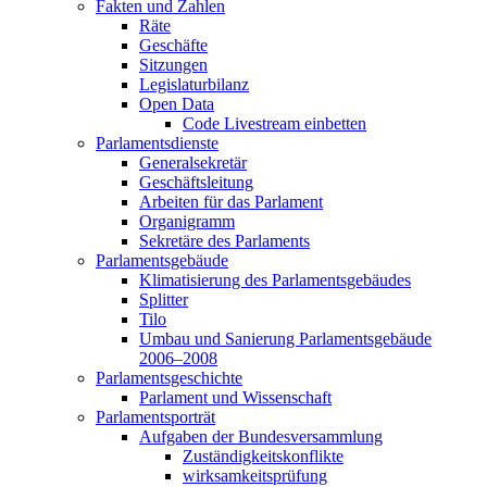
Fakten und Zahlen
Räte
Geschäfte
Sitzungen
Legislaturbilanz
Open Data
Code Livestream einbetten
Parlamentsdienste
Generalsekretär
Geschäftsleitung
Arbeiten für das Parlament
Organigramm
Sekretäre des Parlaments
Parlamentsgebäude
Klimatisierung des Parlamentsgebäudes
Splitter
Tilo
Umbau und Sanierung Parlamentsgebäude
2006–2008
Parlamentsgeschichte
Parlament und Wissenschaft
Parlamentsporträt
Aufgaben der Bundesversammlung
Zuständigkeitskonflikte
wirksamkeitsprüfung