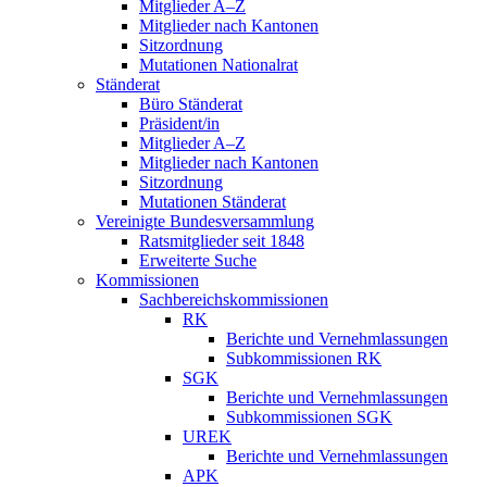
Mitglieder A–Z
Mitglieder nach Kantonen
Sitzordnung
Mutationen Nationalrat
Ständerat
Büro Ständerat
Präsident/in
Mitglieder A–Z
Mitglieder nach Kantonen
Sitzordnung
Mutationen Ständerat
Vereinigte Bundesversammlung
Ratsmitglieder seit 1848
Erweiterte Suche
Kommissionen
Sachbereichskommissionen
RK
Berichte und Vernehmlassungen
Subkommissionen RK
SGK
Berichte und Vernehmlassungen
Subkommissionen SGK
UREK
Berichte und Vernehmlassungen
APK