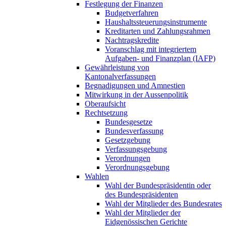
Festlegung der Finanzen
Budgetverfahren
Haushaltssteuerungsinstrumente
Kreditarten und Zahlungsrahmen
Nachtragskredite
Voranschlag mit integriertem
Aufgaben- und Finanzplan (IAFP)
Gewährleistung von
Kantonalverfassungen
Begnadigungen und Amnestien
Mitwirkung in der Aussenpolitik
Oberaufsicht
Rechtsetzung
Bundesgesetze
Bundesverfassung
Gesetzgebung
Verfassungsgebung
Verordnungen
Verordnungsgebung
Wahlen
Wahl der Bundespräsidentin oder
des Bundespräsidenten
Wahl der Mitglieder des Bundesrates
Wahl der Mitglieder der
Eidgenössischen Gerichte