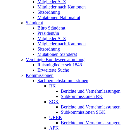
Mitglieder A–Z
Mitglieder nach Kantonen
Sitzordnung
Mutationen Nationalrat
Ständerat
Büro Ständerat
Präsident/in
Mitglieder A–Z
Mitglieder nach Kantonen
Sitzordnung
Mutationen Ständerat
Vereinigte Bundesversammlung
Ratsmitglieder seit 1848
Erweiterte Suche
Kommissionen
Sachbereichskommissionen
RK
Berichte und Vernehmlassungen
Subkommissionen RK
SGK
Berichte und Vernehmlassungen
Subkommissionen SGK
UREK
Berichte und Vernehmlassungen
APK