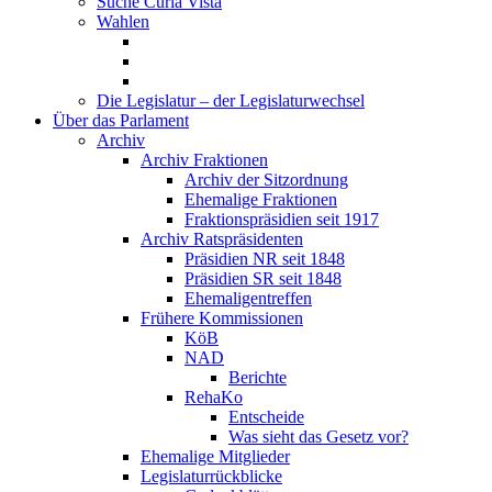
Suche Curia Vista
Wahlen
Die Legislatur – der Legislaturwechsel
Über das Parlament
Archiv
Archiv Fraktionen
Archiv der Sitzordnung
Ehemalige Fraktionen
Fraktionspräsidien seit 1917
Archiv Ratspräsidenten
Präsidien NR seit 1848
Präsidien SR seit 1848
Ehemaligentreffen
Frühere Kommissionen
KöB
NAD
Berichte
RehaKo
Entscheide
Was sieht das Gesetz vor?
Ehemalige Mitglieder
Legislaturrückblicke