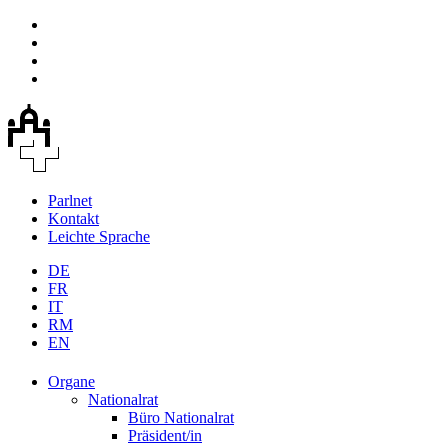
Parlnet
Kontakt
Leichte Sprache
DE
FR
IT
RM
EN
Organe
Nationalrat
Büro Nationalrat
Präsident/in