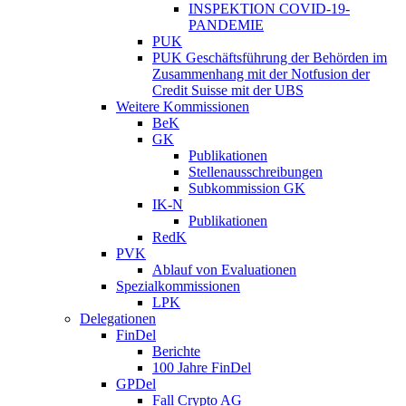
INSPEKTION COVID-19-
PANDEMIE
PUK
PUK Geschäftsführung der Behörden im
Zusammenhang mit der Notfusion der
Credit Suisse mit der UBS
Weitere Kommissionen
BeK
GK
Publikationen
Stellenausschreibungen
Subkommission GK
IK-N
Publikationen
RedK
PVK
Ablauf von Evaluationen
Spezialkommissionen
LPK
Delegationen
FinDel
Berichte
100 Jahre FinDel
GPDel
Fall Crypto AG