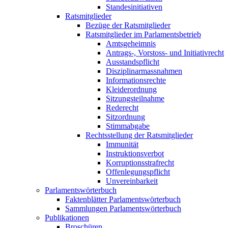
Standesinitiativen
Ratsmitglieder
Bezüge der Ratsmitglieder
Ratsmitglieder im Parlamentsbetrieb
Amtsgeheimnis
Antrags-, Vorstoss- und Initiativrecht
Ausstandspflicht
Disziplinarmassnahmen
Informationsrechte
Kleiderordnung
Sitzungsteilnahme
Rederecht
Sitzordnung
Stimmabgabe
Rechtsstellung der Ratsmitglieder
Immunität
Instruktionsverbot
Korruptionsstrafrecht
Offenlegungspflicht
Unvereinbarkeit
Parlamentswörterbuch
Faktenblätter Parlamentswörterbuch
Sammlungen Parlamentswörterbuch
Publikationen
Broschüren