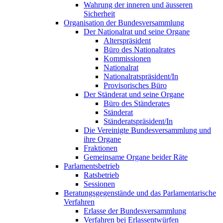
Wahrung der inneren und äusseren
Sicherheit
Organisation der Bundesversammlung
Der Nationalrat und seine Organe
Alterspräsident
Büro des Nationalrates
Kommissionen
Nationalrat
Nationalratspräsident/In
Provisorisches Büro
Der Ständerat und seine Organe
Büro des Ständerates
Ständerat
Ständeratspräsident/In
Die Vereinigte Bundesversammlung und
ihre Organe
Fraktionen
Gemeinsame Organe beider Räte
Parlamentsbetrieb
Ratsbetrieb
Sessionen
Beratungsgegenstände und das Parlamentarische
Verfahren
Erlasse der Bundesversammlung
Verfahren bei Erlassentwürfen