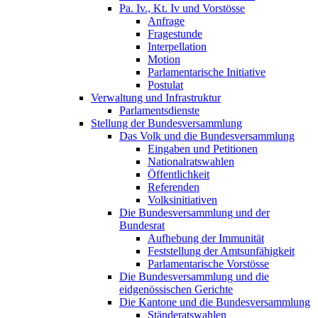
Pa. Iv., Kt. Iv und Vorstösse
Anfrage
Fragestunde
Interpellation
Motion
Parlamentarische Initiative
Postulat
Verwaltung und Infrastruktur
Parlamentsdienste
Stellung der Bundesversammlung
Das Volk und die Bundesversammlung
Eingaben und Petitionen
Nationalratswahlen
Öffentlichkeit
Referenden
Volksinitiativen
Die Bundesversammlung und der
Bundesrat
Aufhebung der Immunität
Feststellung der Amtsunfähigkeit
Parlamentarische Vorstösse
Die Bundesversammlung und die
eidgenössischen Gerichte
Die Kantone und die Bundesversammlung
Ständeratswahlen