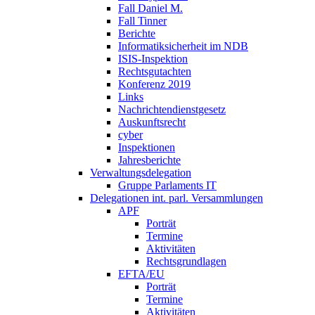
Fall Daniel M.
Fall Tinner
Berichte
Informatiksicherheit ­im NDB
ISIS-Inspektion
Rechtsgutachten
Konferenz 2019
Links
Nachrichtendienstgesetz
Auskunftsrecht
cyber
Inspektionen
Jahresberichte
Verwaltungsdelegation
Gruppe Parlaments IT
Delegationen int. parl. Versammlungen
APF
Porträt
Termine
Aktivitäten
Rechtsgrundlagen
EFTA/EU
Porträt
Termine
Aktivitäten