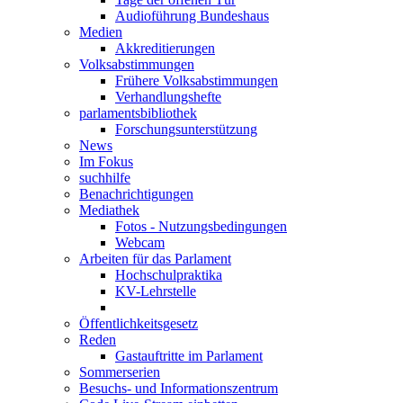
Audioführung Bundeshaus
Medien
Akkreditierungen
Volksabstimmungen
Frühere Volksabstimmungen
Verhandlungshefte
parlamentsbibliothek
Forschungsunterstützung
News
Im Fokus
suchhilfe
Benachrichtigungen
Mediathek
Fotos - Nutzungsbedingungen
Webcam
Arbeiten für das Parlament
Hochschulpraktika
KV-Lehrstelle
Öffentlichkeitsgesetz
Reden
Gastauftritte im Parlament
Sommerserien
Besuchs- und Informationszentrum