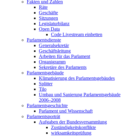
Fakten und Zahlen
Räte
Geschäfte
Sitzungen
Legislaturbilanz
Open Data
Code Livestream einbetten
Parlamentsdienste
Generalsekretär
Geschäftsleitung
Arbeiten für das Parlament
Organigramm
Sekretäre des Parlaments
Parlamentsgebäude
Klimatisierung des Parlamentsgebäudes
Splitter
Tilo
Umbau und Sanierung Parlamentsgebäude
2006–2008
Parlamentsgeschichte
Parlament und Wissenschaft
Parlamentsporträt
Aufgaben der Bundesversammlung
Zuständigkeitskonflikte
wirksamkeitsprüfung