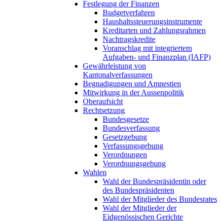
Festlegung der Finanzen
Budgetverfahren
Haushaltssteuerungsinstrumente
Kreditarten und Zahlungsrahmen
Nachtragskredite
Voranschlag mit integriertem
Aufgaben- und Finanzplan (IAFP)
Gewährleistung von
Kantonalverfassungen
Begnadigungen und Amnestien
Mitwirkung in der Aussenpolitik
Oberaufsicht
Rechtsetzung
Bundesgesetze
Bundesverfassung
Gesetzgebung
Verfassungsgebung
Verordnungen
Verordnungsgebung
Wahlen
Wahl der Bundespräsidentin oder
des Bundespräsidenten
Wahl der Mitglieder des Bundesrates
Wahl der Mitglieder der
Eidgenössischen Gerichte