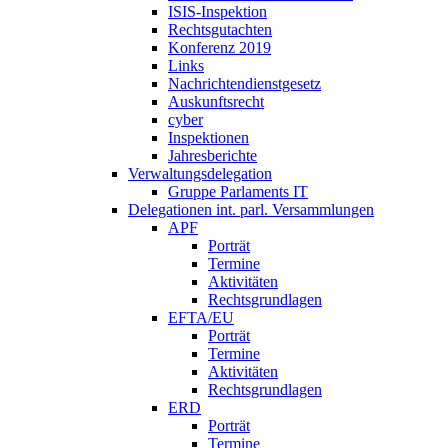
ISIS-Inspektion
Rechtsgutachten
Konferenz 2019
Links
Nachrichtendienstgesetz
Auskunftsrecht
cyber
Inspektionen
Jahresberichte
Verwaltungsdelegation
Gruppe Parlaments IT
Delegationen int. parl. Versammlungen
APF
Porträt
Termine
Aktivitäten
Rechtsgrundlagen
EFTA/EU
Porträt
Termine
Aktivitäten
Rechtsgrundlagen
ERD
Porträt
Termine