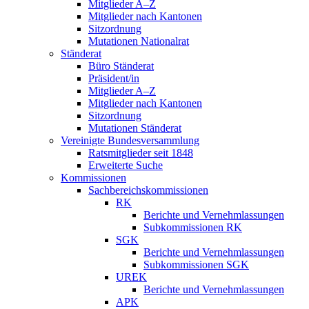
Mitglieder A–Z
Mitglieder nach Kantonen
Sitzordnung
Mutationen Nationalrat
Ständerat
Büro Ständerat
Präsident/in
Mitglieder A–Z
Mitglieder nach Kantonen
Sitzordnung
Mutationen Ständerat
Vereinigte Bundesversammlung
Ratsmitglieder seit 1848
Erweiterte Suche
Kommissionen
Sachbereichskommissionen
RK
Berichte und Vernehmlassungen
Subkommissionen RK
SGK
Berichte und Vernehmlassungen
Subkommissionen SGK
UREK
Berichte und Vernehmlassungen
APK