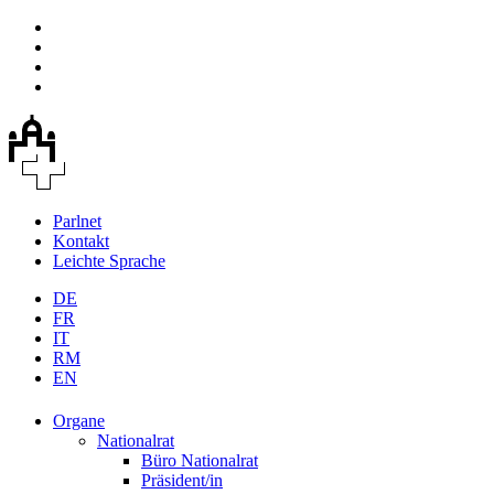
Parlnet
Kontakt
Leichte Sprache
DE
FR
IT
RM
EN
Organe
Nationalrat
Büro Nationalrat
Präsident/in