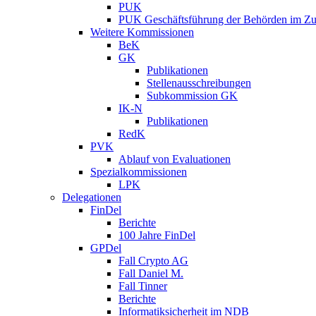
PUK
PUK Geschäftsführung der Behörden im Zus
Weitere Kommissionen
BeK
GK
Publikationen
Stellenausschreibungen
Subkommission GK
IK-N
Publikationen
RedK
PVK
Ablauf von Evaluationen
Spezialkommissionen
LPK
Delegationen
FinDel
Berichte
100 Jahre FinDel
GPDel
Fall Crypto AG
Fall Daniel M.
Fall Tinner
Berichte
Informatiksicherheit ­im NDB