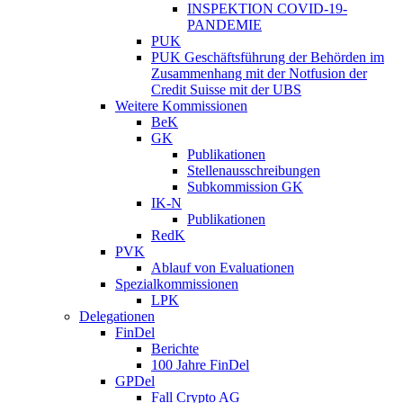
INSPEKTION COVID-19-
PANDEMIE
PUK
PUK Geschäftsführung der Behörden im
Zusammenhang mit der Notfusion der
Credit Suisse mit der UBS
Weitere Kommissionen
BeK
GK
Publikationen
Stellenausschreibungen
Subkommission GK
IK-N
Publikationen
RedK
PVK
Ablauf von Evaluationen
Spezialkommissionen
LPK
Delegationen
FinDel
Berichte
100 Jahre FinDel
GPDel
Fall Crypto AG