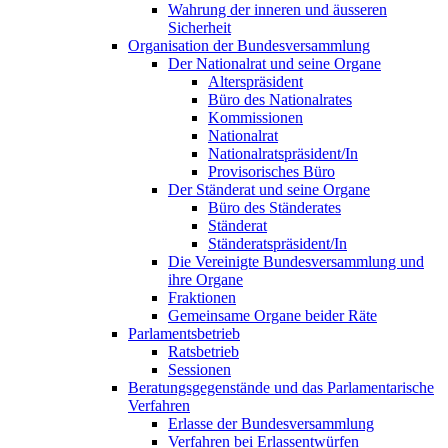
Wahrung der inneren und äusseren
Sicherheit
Organisation der Bundesversammlung
Der Nationalrat und seine Organe
Alterspräsident
Büro des Nationalrates
Kommissionen
Nationalrat
Nationalratspräsident/In
Provisorisches Büro
Der Ständerat und seine Organe
Büro des Ständerates
Ständerat
Ständeratspräsident/In
Die Vereinigte Bundesversammlung und
ihre Organe
Fraktionen
Gemeinsame Organe beider Räte
Parlamentsbetrieb
Ratsbetrieb
Sessionen
Beratungsgegenstände und das Parlamentarische
Verfahren
Erlasse der Bundesversammlung
Verfahren bei Erlassentwürfen