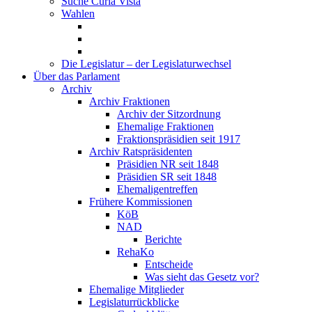
Suche Curia Vista
Wahlen
Die Legislatur – der Legislaturwechsel
Über das Parlament
Archiv
Archiv Fraktionen
Archiv der Sitzordnung
Ehemalige Fraktionen
Fraktionspräsidien seit 1917
Archiv Ratspräsidenten
Präsidien NR seit 1848
Präsidien SR seit 1848
Ehemaligentreffen
Frühere Kommissionen
KöB
NAD
Berichte
RehaKo
Entscheide
Was sieht das Gesetz vor?
Ehemalige Mitglieder
Legislaturrückblicke