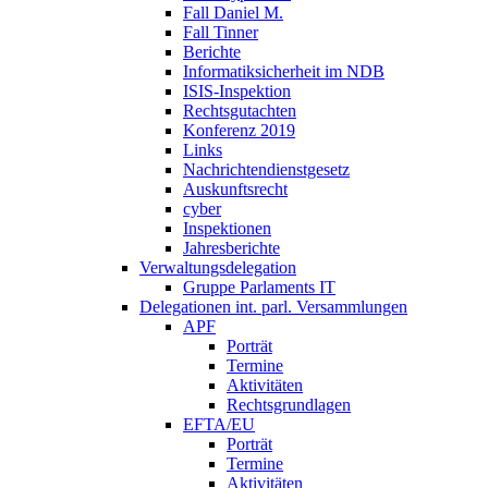
Fall Daniel M.
Fall Tinner
Berichte
Informatiksicherheit ­im NDB
ISIS-Inspektion
Rechtsgutachten
Konferenz 2019
Links
Nachrichtendienstgesetz
Auskunftsrecht
cyber
Inspektionen
Jahresberichte
Verwaltungsdelegation
Gruppe Parlaments IT
Delegationen int. parl. Versammlungen
APF
Porträt
Termine
Aktivitäten
Rechtsgrundlagen
EFTA/EU
Porträt
Termine
Aktivitäten