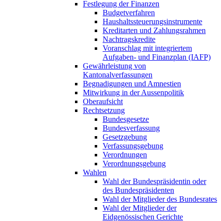
Festlegung der Finanzen
Budgetverfahren
Haushaltssteuerungsinstrumente
Kreditarten und Zahlungsrahmen
Nachtragskredite
Voranschlag mit integriertem
Aufgaben- und Finanzplan (IAFP)
Gewährleistung von
Kantonalverfassungen
Begnadigungen und Amnestien
Mitwirkung in der Aussenpolitik
Oberaufsicht
Rechtsetzung
Bundesgesetze
Bundesverfassung
Gesetzgebung
Verfassungsgebung
Verordnungen
Verordnungsgebung
Wahlen
Wahl der Bundespräsidentin oder
des Bundespräsidenten
Wahl der Mitglieder des Bundesrates
Wahl der Mitglieder der
Eidgenössischen Gerichte