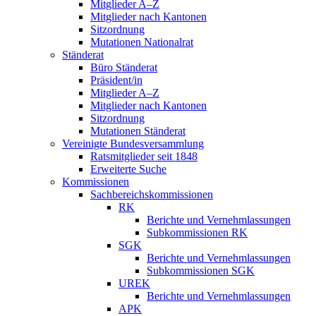
Mitglieder A–Z
Mitglieder nach Kantonen
Sitzordnung
Mutationen Nationalrat
Ständerat
Büro Ständerat
Präsident/in
Mitglieder A–Z
Mitglieder nach Kantonen
Sitzordnung
Mutationen Ständerat
Vereinigte Bundesversammlung
Ratsmitglieder seit 1848
Erweiterte Suche
Kommissionen
Sachbereichskommissionen
RK
Berichte und Vernehmlassungen
Subkommissionen RK
SGK
Berichte und Vernehmlassungen
Subkommissionen SGK
UREK
Berichte und Vernehmlassungen
APK