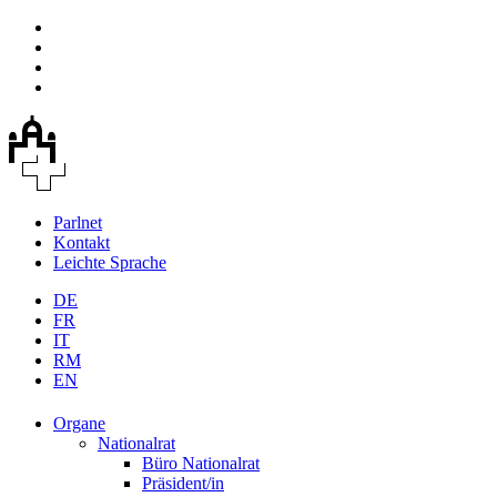
Parlnet
Kontakt
Leichte Sprache
DE
FR
IT
RM
EN
Organe
Nationalrat
Büro Nationalrat
Präsident/in