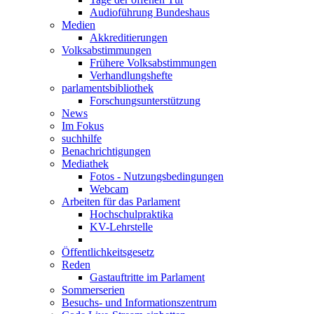
Audioführung Bundeshaus
Medien
Akkreditierungen
Volksabstimmungen
Frühere Volksabstimmungen
Verhandlungshefte
parlamentsbibliothek
Forschungsunterstützung
News
Im Fokus
suchhilfe
Benachrichtigungen
Mediathek
Fotos - Nutzungsbedingungen
Webcam
Arbeiten für das Parlament
Hochschulpraktika
KV-Lehrstelle
Öffentlichkeitsgesetz
Reden
Gastauftritte im Parlament
Sommerserien
Besuchs- und Informationszentrum