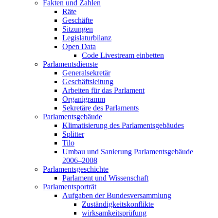
Fakten und Zahlen
Räte
Geschäfte
Sitzungen
Legislaturbilanz
Open Data
Code Livestream einbetten
Parlamentsdienste
Generalsekretär
Geschäftsleitung
Arbeiten für das Parlament
Organigramm
Sekretäre des Parlaments
Parlamentsgebäude
Klimatisierung des Parlamentsgebäudes
Splitter
Tilo
Umbau und Sanierung Parlamentsgebäude
2006–2008
Parlamentsgeschichte
Parlament und Wissenschaft
Parlamentsporträt
Aufgaben der Bundesversammlung
Zuständigkeitskonflikte
wirksamkeitsprüfung