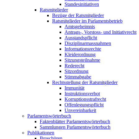
Standesinitiativen
Ratsmitglieder
Bezüge der Ratsmitglieder
Ratsmitglieder im Parlamentsbetrieb
Amtsgeheimnis
Antrags-, Vorstoss- und Initiativrecht
Ausstandspflicht
Disziplinarmassnahmen
Informationsrechte
Kleiderordnung
Sitzungsteilnahme
Rederecht
Sitzordnung
Stimmabgabe
Rechtsstellung der Ratsmitglieder
Immunität
Instruktionsverbot
Korruptionsstrafrecht
Offenlegungspflicht
Unvereinbarkeit
Parlamentswörterbuch
Faktenblätter Parlamentswörterbuch
Sammlungen Parlamentswörterbuch
Publikationen
Broschüren