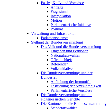
Pa. Iv., Kt. Iv und Vorstösse
Anfrage
Fragestunde
Interpellation
Motion
Parlamentarische Initiative
Postulat
Verwaltung und Infrastruktur
Parlamentsdienste
Stellung der Bundesversammlung
Das Volk und die Bundesversammlung
Eingaben und Petitionen
Nationalratswahlen
Öffentlichkeit
Referenden
Volksinitiativen
Die Bundesversammlung und der
Bundesrat
Aufhebung der Immunität
Feststellung der Amtsunfähigkeit
Parlamentarische Vorstösse
Die Bundesversammlung und die
eidgenössischen Gerichte
Die Kantone und die Bundesversammlung
Ständeratswahlen