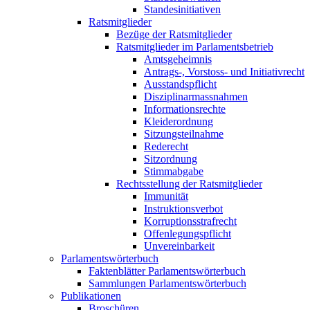
Standesinitiativen
Ratsmitglieder
Bezüge der Ratsmitglieder
Ratsmitglieder im Parlamentsbetrieb
Amtsgeheimnis
Antrags-, Vorstoss- und Initiativrecht
Ausstandspflicht
Disziplinarmassnahmen
Informationsrechte
Kleiderordnung
Sitzungsteilnahme
Rederecht
Sitzordnung
Stimmabgabe
Rechtsstellung der Ratsmitglieder
Immunität
Instruktionsverbot
Korruptionsstrafrecht
Offenlegungspflicht
Unvereinbarkeit
Parlamentswörterbuch
Faktenblätter Parlamentswörterbuch
Sammlungen Parlamentswörterbuch
Publikationen
Broschüren