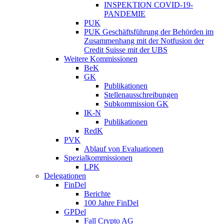
INSPEKTION COVID-19-
PANDEMIE
PUK
PUK Geschäftsführung der Behörden im
Zusammenhang mit der Notfusion der
Credit Suisse mit der UBS
Weitere Kommissionen
BeK
GK
Publikationen
Stellenausschreibungen
Subkommission GK
IK-N
Publikationen
RedK
PVK
Ablauf von Evaluationen
Spezialkommissionen
LPK
Delegationen
FinDel
Berichte
100 Jahre FinDel
GPDel
Fall Crypto AG