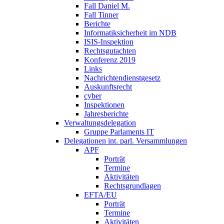
Fall Daniel M.
Fall Tinner
Berichte
Informatiksicherheit ­im NDB
ISIS-Inspektion
Rechtsgutachten
Konferenz 2019
Links
Nachrichtendienstgesetz
Auskunftsrecht
cyber
Inspektionen
Jahresberichte
Verwaltungsdelegation
Gruppe Parlaments IT
Delegationen int. parl. Versammlungen
APF
Porträt
Termine
Aktivitäten
Rechtsgrundlagen
EFTA/EU
Porträt
Termine
Aktivitäten