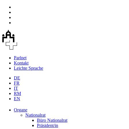
Parlnet
Kontakt
Leichte Sprache
DE
FR
IT
RM
EN
Organe
Nationalrat
Büro Nationalrat
Präsident/in