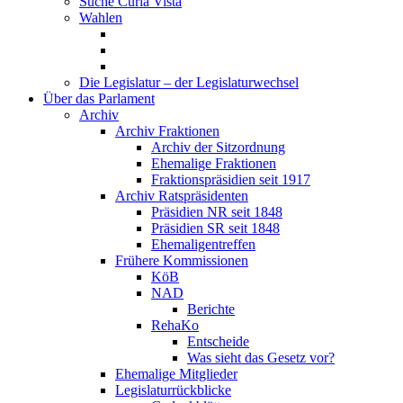
Suche Curia Vista
Wahlen
Die Legislatur – der Legislaturwechsel
Über das Parlament
Archiv
Archiv Fraktionen
Archiv der Sitzordnung
Ehemalige Fraktionen
Fraktionspräsidien seit 1917
Archiv Ratspräsidenten
Präsidien NR seit 1848
Präsidien SR seit 1848
Ehemaligentreffen
Frühere Kommissionen
KöB
NAD
Berichte
RehaKo
Entscheide
Was sieht das Gesetz vor?
Ehemalige Mitglieder
Legislaturrückblicke