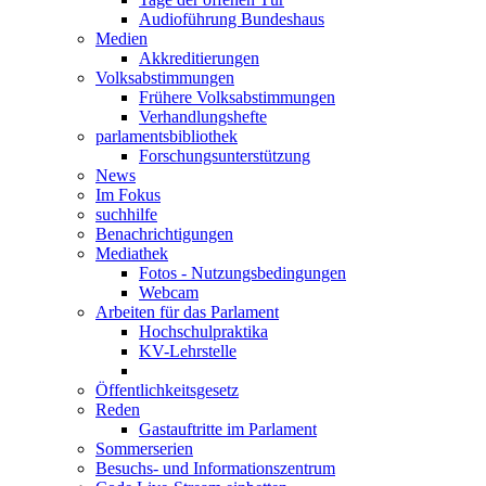
Audioführung Bundeshaus
Medien
Akkreditierungen
Volksabstimmungen
Frühere Volksabstimmungen
Verhandlungshefte
parlamentsbibliothek
Forschungsunterstützung
News
Im Fokus
suchhilfe
Benachrichtigungen
Mediathek
Fotos - Nutzungsbedingungen
Webcam
Arbeiten für das Parlament
Hochschulpraktika
KV-Lehrstelle
Öffentlichkeitsgesetz
Reden
Gastauftritte im Parlament
Sommerserien
Besuchs- und Informationszentrum