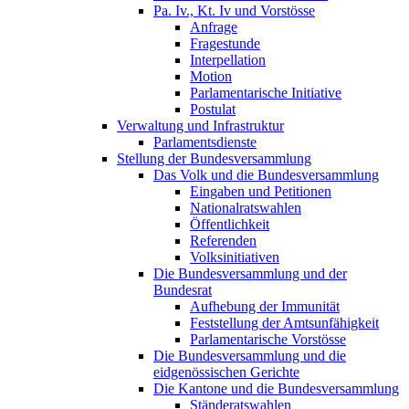
Pa. Iv., Kt. Iv und Vorstösse
Anfrage
Fragestunde
Interpellation
Motion
Parlamentarische Initiative
Postulat
Verwaltung und Infrastruktur
Parlamentsdienste
Stellung der Bundesversammlung
Das Volk und die Bundesversammlung
Eingaben und Petitionen
Nationalratswahlen
Öffentlichkeit
Referenden
Volksinitiativen
Die Bundesversammlung und der
Bundesrat
Aufhebung der Immunität
Feststellung der Amtsunfähigkeit
Parlamentarische Vorstösse
Die Bundesversammlung und die
eidgenössischen Gerichte
Die Kantone und die Bundesversammlung
Ständeratswahlen