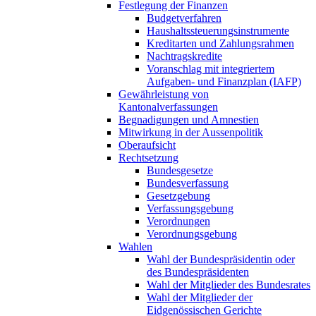
Festlegung der Finanzen
Budgetverfahren
Haushaltssteuerungsinstrumente
Kreditarten und Zahlungsrahmen
Nachtragskredite
Voranschlag mit integriertem
Aufgaben- und Finanzplan (IAFP)
Gewährleistung von
Kantonalverfassungen
Begnadigungen und Amnestien
Mitwirkung in der Aussenpolitik
Oberaufsicht
Rechtsetzung
Bundesgesetze
Bundesverfassung
Gesetzgebung
Verfassungsgebung
Verordnungen
Verordnungsgebung
Wahlen
Wahl der Bundespräsidentin oder
des Bundespräsidenten
Wahl der Mitglieder des Bundesrates
Wahl der Mitglieder der
Eidgenössischen Gerichte