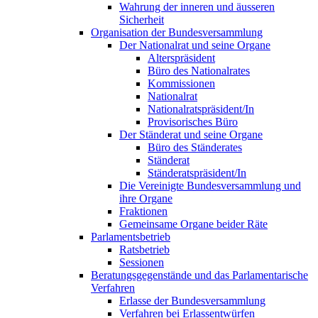
Wahrung der inneren und äusseren
Sicherheit
Organisation der Bundesversammlung
Der Nationalrat und seine Organe
Alterspräsident
Büro des Nationalrates
Kommissionen
Nationalrat
Nationalratspräsident/In
Provisorisches Büro
Der Ständerat und seine Organe
Büro des Ständerates
Ständerat
Ständeratspräsident/In
Die Vereinigte Bundesversammlung und
ihre Organe
Fraktionen
Gemeinsame Organe beider Räte
Parlamentsbetrieb
Ratsbetrieb
Sessionen
Beratungsgegenstände und das Parlamentarische
Verfahren
Erlasse der Bundesversammlung
Verfahren bei Erlassentwürfen