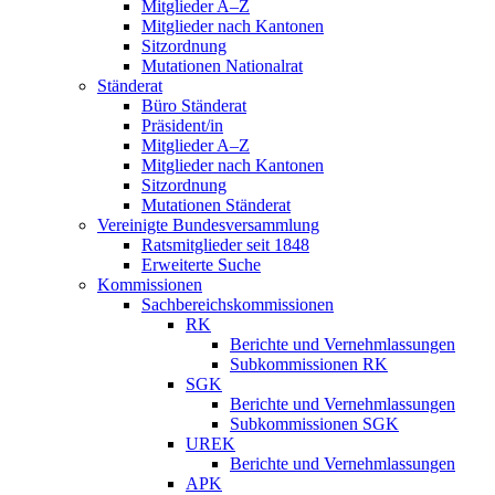
Mitglieder A–Z
Mitglieder nach Kantonen
Sitzordnung
Mutationen Nationalrat
Ständerat
Büro Ständerat
Präsident/in
Mitglieder A–Z
Mitglieder nach Kantonen
Sitzordnung
Mutationen Ständerat
Vereinigte Bundesversammlung
Ratsmitglieder seit 1848
Erweiterte Suche
Kommissionen
Sachbereichskommissionen
RK
Berichte und Vernehmlassungen
Subkommissionen RK
SGK
Berichte und Vernehmlassungen
Subkommissionen SGK
UREK
Berichte und Vernehmlassungen
APK