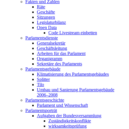
Fakten und Zahlen
Räte
Geschäfte
Sitzungen
Legislaturbilanz
Open Data
Code Livestream einbetten
Parlamentsdienste
Generalsekretär
Geschäftsleitung
Arbeiten für das Parlament
Organigramm
Sekretäre des Parlaments
Parlamentsgebäude
Klimatisierung des Parlamentsgebäudes
Splitter
Tilo
Umbau und Sanierung Parlamentsgebäude
2006–2008
Parlamentsgeschichte
Parlament und Wissenschaft
Parlamentsporträt
Aufgaben der Bundesversammlung
Zuständigkeitskonflikte
wirksamkeitsprüfung