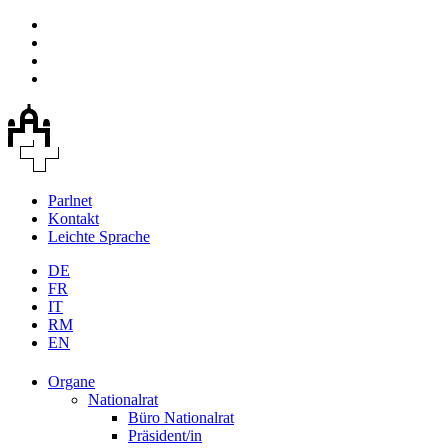
Parlnet
Kontakt
Leichte Sprache
DE
FR
IT
RM
EN
Organe
Nationalrat
Büro Nationalrat
Präsident/in