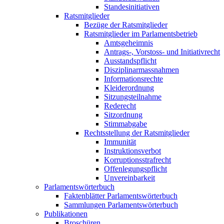
Standesinitiativen
Ratsmitglieder
Bezüge der Ratsmitglieder
Ratsmitglieder im Parlamentsbetrieb
Amtsgeheimnis
Antrags-, Vorstoss- und Initiativrecht
Ausstandspflicht
Disziplinarmassnahmen
Informationsrechte
Kleiderordnung
Sitzungsteilnahme
Rederecht
Sitzordnung
Stimmabgabe
Rechtsstellung der Ratsmitglieder
Immunität
Instruktionsverbot
Korruptionsstrafrecht
Offenlegungspflicht
Unvereinbarkeit
Parlamentswörterbuch
Faktenblätter Parlamentswörterbuch
Sammlungen Parlamentswörterbuch
Publikationen
Broschüren