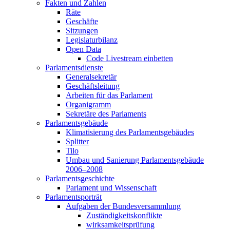
Fakten und Zahlen
Räte
Geschäfte
Sitzungen
Legislaturbilanz
Open Data
Code Livestream einbetten
Parlamentsdienste
Generalsekretär
Geschäftsleitung
Arbeiten für das Parlament
Organigramm
Sekretäre des Parlaments
Parlamentsgebäude
Klimatisierung des Parlamentsgebäudes
Splitter
Tilo
Umbau und Sanierung Parlamentsgebäude
2006–2008
Parlamentsgeschichte
Parlament und Wissenschaft
Parlamentsporträt
Aufgaben der Bundesversammlung
Zuständigkeitskonflikte
wirksamkeitsprüfung