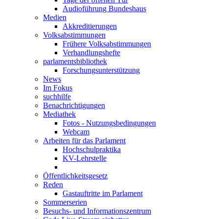
Audioführung Bundeshaus
Medien
Akkreditierungen
Volksabstimmungen
Frühere Volksabstimmungen
Verhandlungshefte
parlamentsbibliothek
Forschungsunterstützung
News
Im Fokus
suchhilfe
Benachrichtigungen
Mediathek
Fotos - Nutzungsbedingungen
Webcam
Arbeiten für das Parlament
Hochschulpraktika
KV-Lehrstelle
Öffentlichkeitsgesetz
Reden
Gastauftritte im Parlament
Sommerserien
Besuchs- und Informationszentrum