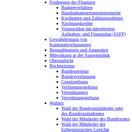
Festlegung der Finanzen
Budgetverfahren
Haushaltssteuerungsinstrumente
Kreditarten und Zahlungsrahmen
Nachtragskredite
Voranschlag mit integriertem
Aufgaben- und Finanzplan (IAFP)
Gewährleistung von
Kantonalverfassungen
Begnadigungen und Amnestien
Mitwirkung in der Aussenpolitik
Oberaufsicht
Rechtsetzung
Bundesgesetze
Bundesverfassung
Gesetzgebung
Verfassungsgebung
Verordnungen
Verordnungsgebung
Wahlen
Wahl der Bundespräsidentin oder
des Bundespräsidenten
Wahl der Mitglieder des Bundesrates
Wahl der Mitglieder der
Eidgenössischen Gerichte