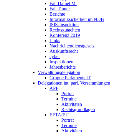
Fall Daniel M.
Fall Tinner
Berichte
Informatiksicherheit ­im NDB
ISIS-Inspektion
Rechtsgutachten
Konferenz 2019
Links
Nachrichtendienstgesetz
Auskunftsrecht
cyber
Inspektionen
Jahresberichte
Verwaltungsdelegation
Gruppe Parlaments IT
Delegationen int. parl. Versammlungen
APF
Porträt
Termine
Aktivitäten
Rechtsgrundlagen
EFTA/EU
Porträt
Termine
Aktivitäten