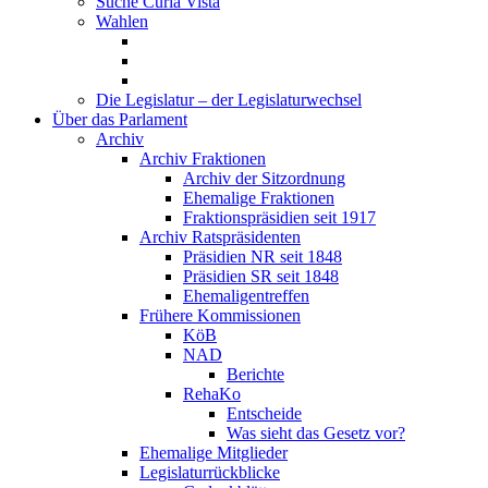
Suche Curia Vista
Wahlen
Die Legislatur – der Legislaturwechsel
Über das Parlament
Archiv
Archiv Fraktionen
Archiv der Sitzordnung
Ehemalige Fraktionen
Fraktionspräsidien seit 1917
Archiv Ratspräsidenten
Präsidien NR seit 1848
Präsidien SR seit 1848
Ehemaligentreffen
Frühere Kommissionen
KöB
NAD
Berichte
RehaKo
Entscheide
Was sieht das Gesetz vor?
Ehemalige Mitglieder
Legislaturrückblicke