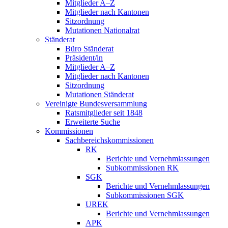
Mitglieder A–Z
Mitglieder nach Kantonen
Sitzordnung
Mutationen Nationalrat
Ständerat
Büro Ständerat
Präsident/in
Mitglieder A–Z
Mitglieder nach Kantonen
Sitzordnung
Mutationen Ständerat
Vereinigte Bundesversammlung
Ratsmitglieder seit 1848
Erweiterte Suche
Kommissionen
Sachbereichskommissionen
RK
Berichte und Vernehmlassungen
Subkommissionen RK
SGK
Berichte und Vernehmlassungen
Subkommissionen SGK
UREK
Berichte und Vernehmlassungen
APK