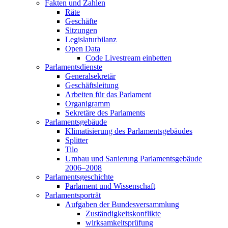
Fakten und Zahlen
Räte
Geschäfte
Sitzungen
Legislaturbilanz
Open Data
Code Livestream einbetten
Parlamentsdienste
Generalsekretär
Geschäftsleitung
Arbeiten für das Parlament
Organigramm
Sekretäre des Parlaments
Parlamentsgebäude
Klimatisierung des Parlamentsgebäudes
Splitter
Tilo
Umbau und Sanierung Parlamentsgebäude
2006–2008
Parlamentsgeschichte
Parlament und Wissenschaft
Parlamentsporträt
Aufgaben der Bundesversammlung
Zuständigkeitskonflikte
wirksamkeitsprüfung