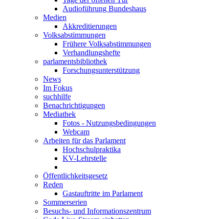
Audioführung Bundeshaus
Medien
Akkreditierungen
Volksabstimmungen
Frühere Volksabstimmungen
Verhandlungshefte
parlamentsbibliothek
Forschungsunterstützung
News
Im Fokus
suchhilfe
Benachrichtigungen
Mediathek
Fotos - Nutzungsbedingungen
Webcam
Arbeiten für das Parlament
Hochschulpraktika
KV-Lehrstelle
Öffentlichkeitsgesetz
Reden
Gastauftritte im Parlament
Sommerserien
Besuchs- und Informationszentrum