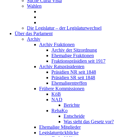
Suche Curia Vista
Wahlen
Die Legislatur – der Legislaturwechsel
Über das Parlament
Archiv
Archiv Fraktionen
Archiv der Sitzordnung
Ehemalige Fraktionen
Fraktionspräsidien seit 1917
Archiv Ratspräsidenten
Präsidien NR seit 1848
Präsidien SR seit 1848
Ehemaligentreffen
Frühere Kommissionen
KöB
NAD
Berichte
RehaKo
Entscheide
Was sieht das Gesetz vor?
Ehemalige Mitglieder
Legislaturrückblicke