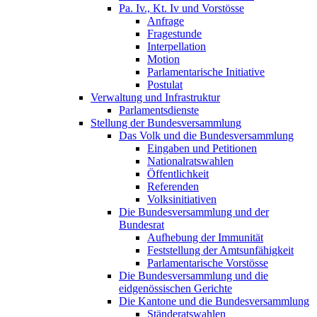
Pa. Iv., Kt. Iv und Vorstösse
Anfrage
Fragestunde
Interpellation
Motion
Parlamentarische Initiative
Postulat
Verwaltung und Infrastruktur
Parlamentsdienste
Stellung der Bundesversammlung
Das Volk und die Bundesversammlung
Eingaben und Petitionen
Nationalratswahlen
Öffentlichkeit
Referenden
Volksinitiativen
Die Bundesversammlung und der
Bundesrat
Aufhebung der Immunität
Feststellung der Amtsunfähigkeit
Parlamentarische Vorstösse
Die Bundesversammlung und die
eidgenössischen Gerichte
Die Kantone und die Bundesversammlung
Ständeratswahlen