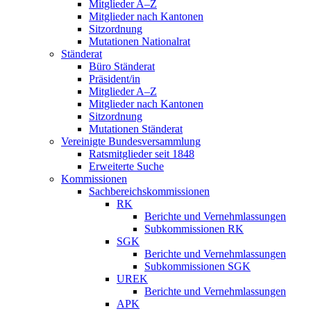
Mitglieder A–Z
Mitglieder nach Kantonen
Sitzordnung
Mutationen Nationalrat
Ständerat
Büro Ständerat
Präsident/in
Mitglieder A–Z
Mitglieder nach Kantonen
Sitzordnung
Mutationen Ständerat
Vereinigte Bundesversammlung
Ratsmitglieder seit 1848
Erweiterte Suche
Kommissionen
Sachbereichskommissionen
RK
Berichte und Vernehmlassungen
Subkommissionen RK
SGK
Berichte und Vernehmlassungen
Subkommissionen SGK
UREK
Berichte und Vernehmlassungen
APK