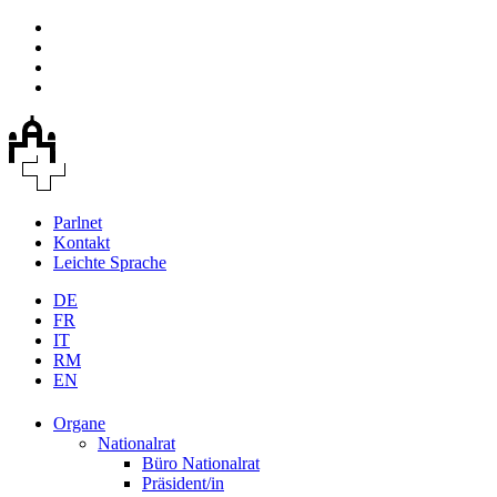
Parlnet
Kontakt
Leichte Sprache
DE
FR
IT
RM
EN
Organe
Nationalrat
Büro Nationalrat
Präsident/in