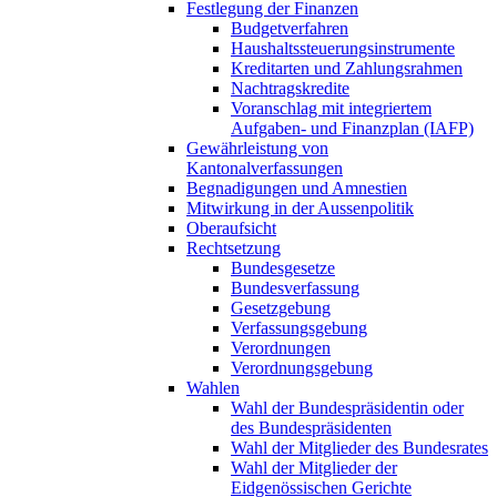
Festlegung der Finanzen
Budgetverfahren
Haushaltssteuerungsinstrumente
Kreditarten und Zahlungsrahmen
Nachtragskredite
Voranschlag mit integriertem
Aufgaben- und Finanzplan (IAFP)
Gewährleistung von
Kantonalverfassungen
Begnadigungen und Amnestien
Mitwirkung in der Aussenpolitik
Oberaufsicht
Rechtsetzung
Bundesgesetze
Bundesverfassung
Gesetzgebung
Verfassungsgebung
Verordnungen
Verordnungsgebung
Wahlen
Wahl der Bundespräsidentin oder
des Bundespräsidenten
Wahl der Mitglieder des Bundesrates
Wahl der Mitglieder der
Eidgenössischen Gerichte