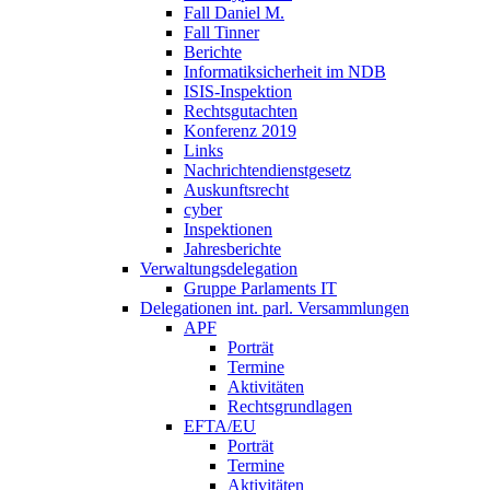
Fall Daniel M.
Fall Tinner
Berichte
Informatiksicherheit ­im NDB
ISIS-Inspektion
Rechtsgutachten
Konferenz 2019
Links
Nachrichtendienstgesetz
Auskunftsrecht
cyber
Inspektionen
Jahresberichte
Verwaltungsdelegation
Gruppe Parlaments IT
Delegationen int. parl. Versammlungen
APF
Porträt
Termine
Aktivitäten
Rechtsgrundlagen
EFTA/EU
Porträt
Termine
Aktivitäten