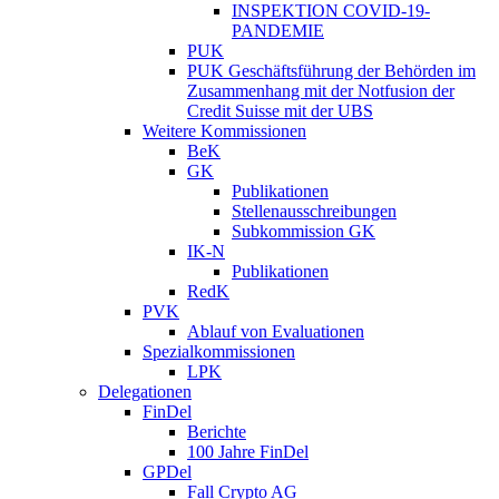
INSPEKTION COVID-19-
PANDEMIE
PUK
PUK Geschäftsführung der Behörden im
Zusammenhang mit der Notfusion der
Credit Suisse mit der UBS
Weitere Kommissionen
BeK
GK
Publikationen
Stellenausschreibungen
Subkommission GK
IK-N
Publikationen
RedK
PVK
Ablauf von Evaluationen
Spezialkommissionen
LPK
Delegationen
FinDel
Berichte
100 Jahre FinDel
GPDel
Fall Crypto AG