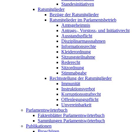
Standesinitiativen
Ratsmitglieder
Bezüge der Ratsmitglieder
Ratsmitglieder im Parlamentsbetrieb
Amtsgeheimnis
Antrags-, Vorstoss- und Initiativrecht
Ausstandspflicht
Disziplinarmassnahmen
Informationsrechte
Kleiderordnung
Sitzungsteilnahme
Rederecht
Sitzordnung
Stimmabgabe
Rechtsstellung der Ratsmitglieder
Immunität
Instruktionsverbot
Korruptionsstrafrecht
Offenlegungspflicht
Unvereinbarkeit
Parlamentswörterbuch
Faktenblätter Parlamentswörterbuch
Sammlungen Parlamentswörterbuch
Publikationen
Broschüren