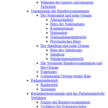
Wahrung der inneren und äusseren
Sicherheit
Organisation der Bundesversammlung
Der Nationalrat und seine Organe
Alterspräsident
Büro des Nationalrates
Kommissionen
Nationalrat
Nationalratspräsident/In
Provisorisches Büro
Der Ständerat und seine Organe
Büro des Ständerates
Ständerat
Ständeratspräsident/In
Die Vereinigte Bundesversammlung und
ihre Organe
Fraktionen
Gemeinsame Organe beider Räte
Parlamentsbetrieb
Ratsbetrieb
Sessionen
Beratungsgegenstände und das Parlamentarische
Verfahren
Erlasse der Bundesversammlung
Verfahren bei Erlassentwürfen