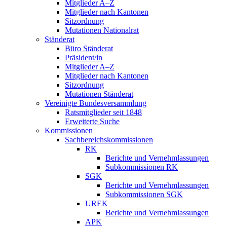
Mitglieder A–Z
Mitglieder nach Kantonen
Sitzordnung
Mutationen Nationalrat
Ständerat
Büro Ständerat
Präsident/in
Mitglieder A–Z
Mitglieder nach Kantonen
Sitzordnung
Mutationen Ständerat
Vereinigte Bundesversammlung
Ratsmitglieder seit 1848
Erweiterte Suche
Kommissionen
Sachbereichskommissionen
RK
Berichte und Vernehmlassungen
Subkommissionen RK
SGK
Berichte und Vernehmlassungen
Subkommissionen SGK
UREK
Berichte und Vernehmlassungen
APK