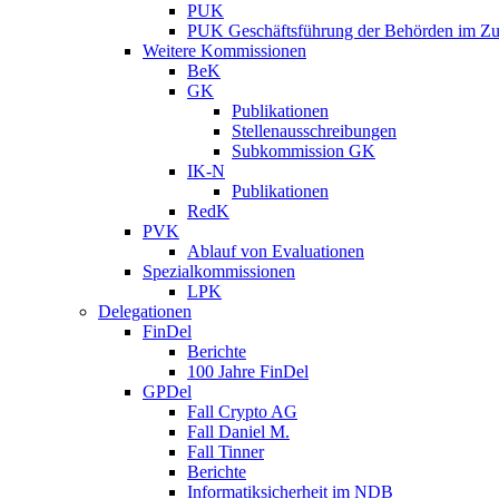
PUK
PUK Geschäftsführung der Behörden im Zus
Weitere Kommissionen
BeK
GK
Publikationen
Stellenausschreibungen
Subkommission GK
IK-N
Publikationen
RedK
PVK
Ablauf von Evaluationen
Spezialkommissionen
LPK
Delegationen
FinDel
Berichte
100 Jahre FinDel
GPDel
Fall Crypto AG
Fall Daniel M.
Fall Tinner
Berichte
Informatiksicherheit ­im NDB