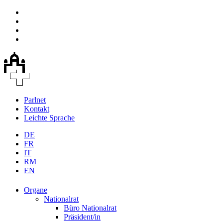
Parlnet
Kontakt
Leichte Sprache
DE
FR
IT
RM
EN
Organe
Nationalrat
Büro Nationalrat
Präsident/in