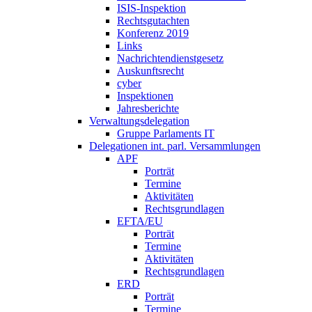
ISIS-Inspektion
Rechtsgutachten
Konferenz 2019
Links
Nachrichtendienstgesetz
Auskunftsrecht
cyber
Inspektionen
Jahresberichte
Verwaltungsdelegation
Gruppe Parlaments IT
Delegationen int. parl. Versammlungen
APF
Porträt
Termine
Aktivitäten
Rechtsgrundlagen
EFTA/EU
Porträt
Termine
Aktivitäten
Rechtsgrundlagen
ERD
Porträt
Termine