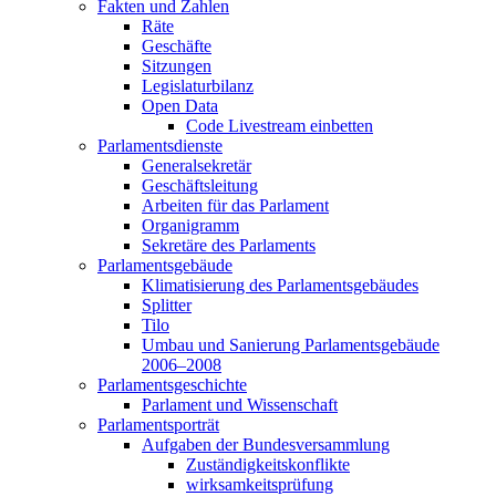
Fakten und Zahlen
Räte
Geschäfte
Sitzungen
Legislaturbilanz
Open Data
Code Livestream einbetten
Parlamentsdienste
Generalsekretär
Geschäftsleitung
Arbeiten für das Parlament
Organigramm
Sekretäre des Parlaments
Parlamentsgebäude
Klimatisierung des Parlamentsgebäudes
Splitter
Tilo
Umbau und Sanierung Parlamentsgebäude
2006–2008
Parlamentsgeschichte
Parlament und Wissenschaft
Parlamentsporträt
Aufgaben der Bundesversammlung
Zuständigkeitskonflikte
wirksamkeitsprüfung