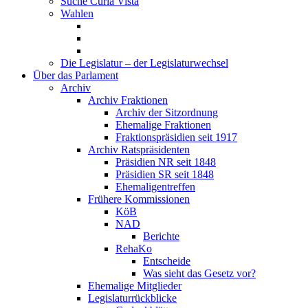
Suche Curia Vista
Wahlen
Die Legislatur – der Legislaturwechsel
Über das Parlament
Archiv
Archiv Fraktionen
Archiv der Sitzordnung
Ehemalige Fraktionen
Fraktionspräsidien seit 1917
Archiv Ratspräsidenten
Präsidien NR seit 1848
Präsidien SR seit 1848
Ehemaligentreffen
Frühere Kommissionen
KöB
NAD
Berichte
RehaKo
Entscheide
Was sieht das Gesetz vor?
Ehemalige Mitglieder
Legislaturrückblicke