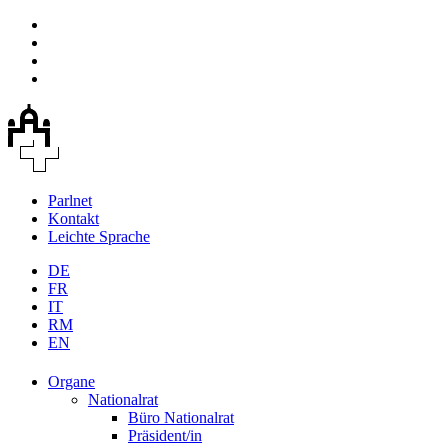
Parlnet
Kontakt
Leichte Sprache
DE
FR
IT
RM
EN
Organe
Nationalrat
Büro Nationalrat
Präsident/in