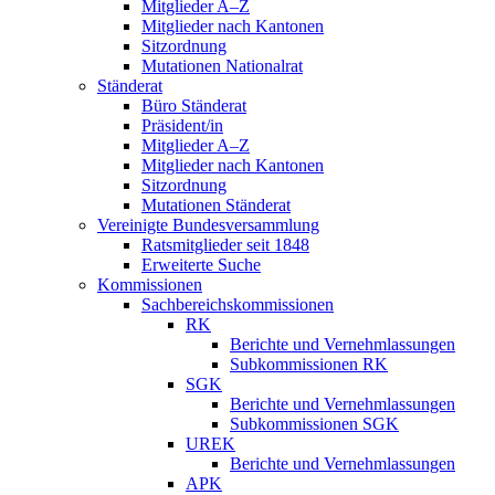
Mitglieder A–Z
Mitglieder nach Kantonen
Sitzordnung
Mutationen Nationalrat
Ständerat
Büro Ständerat
Präsident/in
Mitglieder A–Z
Mitglieder nach Kantonen
Sitzordnung
Mutationen Ständerat
Vereinigte Bundesversammlung
Ratsmitglieder seit 1848
Erweiterte Suche
Kommissionen
Sachbereichskommissionen
RK
Berichte und Vernehmlassungen
Subkommissionen RK
SGK
Berichte und Vernehmlassungen
Subkommissionen SGK
UREK
Berichte und Vernehmlassungen
APK