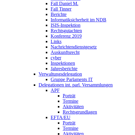
Fall Daniel M.
Fall Tinner
Berichte
Informatiksicherheit ­im NDB
ISIS-Inspektion
Rechtsgutachten
Konferenz 2019
Links
Nachrichtendienstgesetz
Auskunftsrecht
cyber
Inspektionen
Jahresberichte
Verwaltungsdelegation
Gruppe Parlaments IT
Delegationen int. parl. Versammlungen
APF
Porträt
Termine
Aktivitäten
Rechtsgrundlagen
EFTA/EU
Porträt
Termine
Aktivitäten