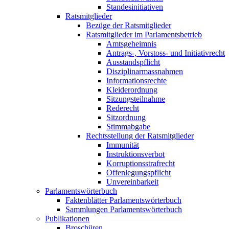
Standesinitiativen
Ratsmitglieder
Bezüge der Ratsmitglieder
Ratsmitglieder im Parlamentsbetrieb
Amtsgeheimnis
Antrags-, Vorstoss- und Initiativrecht
Ausstandspflicht
Disziplinarmassnahmen
Informationsrechte
Kleiderordnung
Sitzungsteilnahme
Rederecht
Sitzordnung
Stimmabgabe
Rechtsstellung der Ratsmitglieder
Immunität
Instruktionsverbot
Korruptionsstrafrecht
Offenlegungspflicht
Unvereinbarkeit
Parlamentswörterbuch
Faktenblätter Parlamentswörterbuch
Sammlungen Parlamentswörterbuch
Publikationen
Broschüren