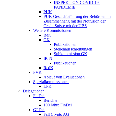
INSPEKTION COVID-19-
PANDEMIE
PUK
PUK Geschäftsführung der Behörden im
Zusammenhang mit der Notfusion der
Credit Suisse mit der UBS
Weitere Kommissionen
BeK
GK
Publikationen
Stellenausschreibungen
Subkommission GK
IK-N
Publikationen
RedK
PVK
Ablauf von Evaluationen
Spezialkommissionen
LPK
Delegationen
FinDel
Berichte
100 Jahre FinDel
GPDel
Fall Crypto AG