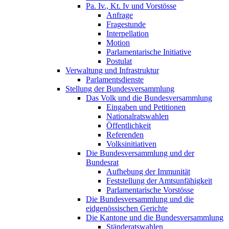
Pa. Iv., Kt. Iv und Vorstösse
Anfrage
Fragestunde
Interpellation
Motion
Parlamentarische Initiative
Postulat
Verwaltung und Infrastruktur
Parlamentsdienste
Stellung der Bundesversammlung
Das Volk und die Bundesversammlung
Eingaben und Petitionen
Nationalratswahlen
Öffentlichkeit
Referenden
Volksinitiativen
Die Bundesversammlung und der
Bundesrat
Aufhebung der Immunität
Feststellung der Amtsunfähigkeit
Parlamentarische Vorstösse
Die Bundesversammlung und die
eidgenössischen Gerichte
Die Kantone und die Bundesversammlung
Ständeratswahlen