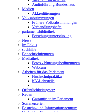
Audioführung Bundeshaus
Medien
Akkreditierungen
Volksabstimmungen
Frühere Volksabstimmungen
Verhandlungshefte
parlamentsbibliothek
Forschungsunterstützung
News
Im Fokus
suchhilfe
Benachrichtigungen
Mediathek
Fotos - Nutzungsbedingungen
Webcam
Arbeiten für das Parlament
Hochschulpraktika
KV-Lehrstelle
Öffentlichkeitsgesetz
Reden
Gastauftritte im Parlament
Sommerserien
Besuchs- und Informationszentrum