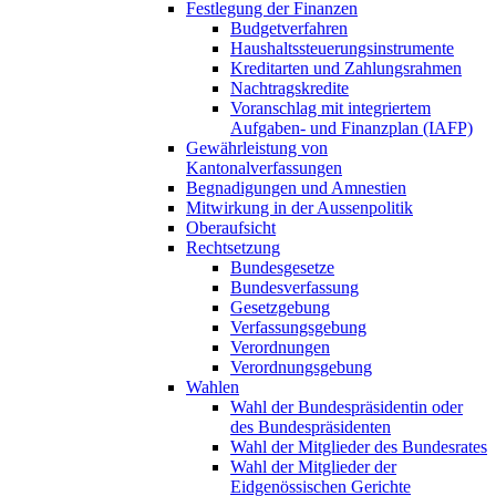
Festlegung der Finanzen
Budgetverfahren
Haushaltssteuerungsinstrumente
Kreditarten und Zahlungsrahmen
Nachtragskredite
Voranschlag mit integriertem
Aufgaben- und Finanzplan (IAFP)
Gewährleistung von
Kantonalverfassungen
Begnadigungen und Amnestien
Mitwirkung in der Aussenpolitik
Oberaufsicht
Rechtsetzung
Bundesgesetze
Bundesverfassung
Gesetzgebung
Verfassungsgebung
Verordnungen
Verordnungsgebung
Wahlen
Wahl der Bundespräsidentin oder
des Bundespräsidenten
Wahl der Mitglieder des Bundesrates
Wahl der Mitglieder der
Eidgenössischen Gerichte