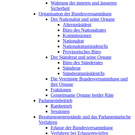
Wahrung der inneren und äusseren
Sicherheit
Organisation der Bundesversammlung
Der Nationalrat und seine Organe
Alterspräsident
Büro des Nationalrates
Kommissionen
Nationalrat
Nationalratspräsident/In
Provisorisches Büro
Der Ständerat und seine Organe
Büro des Ständerates
Ständerat
Ständeratspräsident/In
Die Vereinigte Bundesversammlung und
ihre Organe
Fraktionen
Gemeinsame Organe beider Räte
Parlamentsbetrieb
Ratsbetrieb
Sessionen
Beratungsgegenstände und das Parlamentarische
Verfahren
Erlasse der Bundesversammlung
Verfahren bei Erlassentwürfen