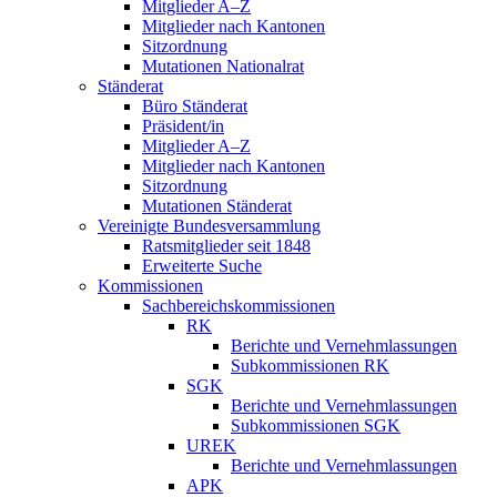
Mitglieder A–Z
Mitglieder nach Kantonen
Sitzordnung
Mutationen Nationalrat
Ständerat
Büro Ständerat
Präsident/in
Mitglieder A–Z
Mitglieder nach Kantonen
Sitzordnung
Mutationen Ständerat
Vereinigte Bundesversammlung
Ratsmitglieder seit 1848
Erweiterte Suche
Kommissionen
Sachbereichskommissionen
RK
Berichte und Vernehmlassungen
Subkommissionen RK
SGK
Berichte und Vernehmlassungen
Subkommissionen SGK
UREK
Berichte und Vernehmlassungen
APK