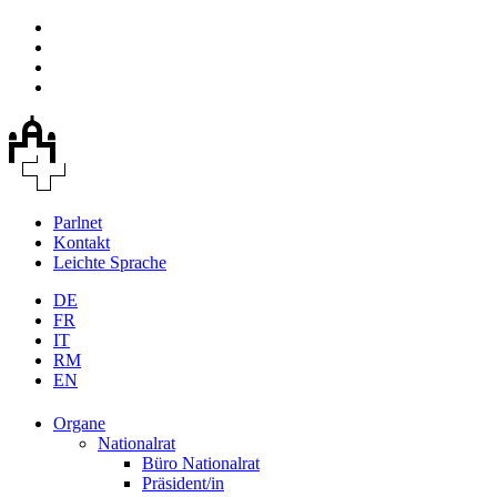
Parlnet
Kontakt
Leichte Sprache
DE
FR
IT
RM
EN
Organe
Nationalrat
Büro Nationalrat
Präsident/in