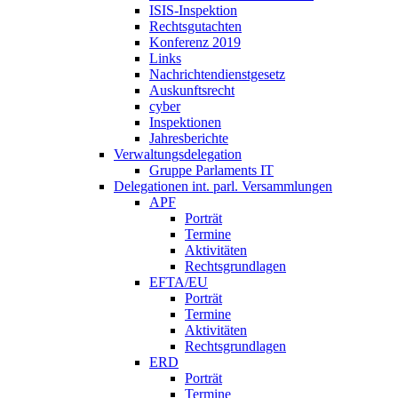
ISIS-Inspektion
Rechtsgutachten
Konferenz 2019
Links
Nachrichtendienstgesetz
Auskunftsrecht
cyber
Inspektionen
Jahresberichte
Verwaltungsdelegation
Gruppe Parlaments IT
Delegationen int. parl. Versammlungen
APF
Porträt
Termine
Aktivitäten
Rechtsgrundlagen
EFTA/EU
Porträt
Termine
Aktivitäten
Rechtsgrundlagen
ERD
Porträt
Termine