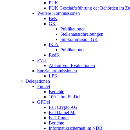
PUK
PUK Geschäftsführung der Behörden im Zus
Weitere Kommissionen
BeK
GK
Publikationen
Stellenausschreibungen
Subkommission GK
IK-N
Publikationen
RedK
PVK
Ablauf von Evaluationen
Spezialkommissionen
LPK
Delegationen
FinDel
Berichte
100 Jahre FinDel
GPDel
Fall Crypto AG
Fall Daniel M.
Fall Tinner
Berichte
Informatiksicherheit ­im NDB