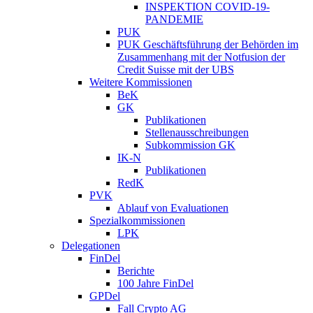
INSPEKTION COVID-19-
PANDEMIE
PUK
PUK Geschäftsführung der Behörden im
Zusammenhang mit der Notfusion der
Credit Suisse mit der UBS
Weitere Kommissionen
BeK
GK
Publikationen
Stellenausschreibungen
Subkommission GK
IK-N
Publikationen
RedK
PVK
Ablauf von Evaluationen
Spezialkommissionen
LPK
Delegationen
FinDel
Berichte
100 Jahre FinDel
GPDel
Fall Crypto AG