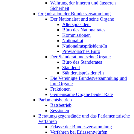
Wahrung der inneren und äusseren
Sicherheit
Organisation der Bundesversammlung
Der Nationalrat und seine Organe
Alterspräsident
Büro des Nationalrates
Kommissionen
Nationalrat
Nationalratspräsident/In
Provisorisches Büro
Der Ständerat und seine Organe
Büro des Ständerates
Ständerat
Ständeratspräsident/In
Die Vereinigte Bundesversammlung und
ihre Organe
Fraktionen
Gemeinsame Organe beider Räte
Parlamentsbetrieb
Ratsbetrieb
Sessionen
Beratungsgegenstände und das Parlamentarische
Verfahren
Erlasse der Bundesversammlung
Verfahren bei Erlassentwürfen