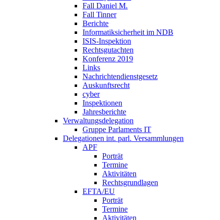
Fall Daniel M.
Fall Tinner
Berichte
Informatiksicherheit ­im NDB
ISIS-Inspektion
Rechtsgutachten
Konferenz 2019
Links
Nachrichtendienstgesetz
Auskunftsrecht
cyber
Inspektionen
Jahresberichte
Verwaltungsdelegation
Gruppe Parlaments IT
Delegationen int. parl. Versammlungen
APF
Porträt
Termine
Aktivitäten
Rechtsgrundlagen
EFTA/EU
Porträt
Termine
Aktivitäten