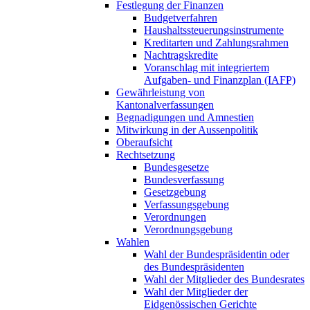
Festlegung der Finanzen
Budgetverfahren
Haushaltssteuerungsinstrumente
Kreditarten und Zahlungsrahmen
Nachtragskredite
Voranschlag mit integriertem
Aufgaben- und Finanzplan (IAFP)
Gewährleistung von
Kantonalverfassungen
Begnadigungen und Amnestien
Mitwirkung in der Aussenpolitik
Oberaufsicht
Rechtsetzung
Bundesgesetze
Bundesverfassung
Gesetzgebung
Verfassungsgebung
Verordnungen
Verordnungsgebung
Wahlen
Wahl der Bundespräsidentin oder
des Bundespräsidenten
Wahl der Mitglieder des Bundesrates
Wahl der Mitglieder der
Eidgenössischen Gerichte