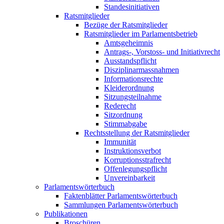
Standesinitiativen
Ratsmitglieder
Bezüge der Ratsmitglieder
Ratsmitglieder im Parlamentsbetrieb
Amtsgeheimnis
Antrags-, Vorstoss- und Initiativrecht
Ausstandspflicht
Disziplinarmassnahmen
Informationsrechte
Kleiderordnung
Sitzungsteilnahme
Rederecht
Sitzordnung
Stimmabgabe
Rechtsstellung der Ratsmitglieder
Immunität
Instruktionsverbot
Korruptionsstrafrecht
Offenlegungspflicht
Unvereinbarkeit
Parlamentswörterbuch
Faktenblätter Parlamentswörterbuch
Sammlungen Parlamentswörterbuch
Publikationen
Broschüren