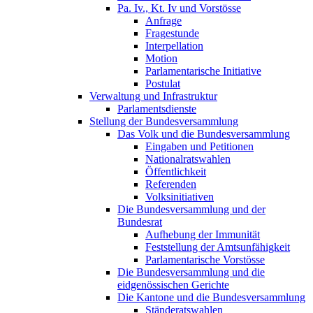
Pa. Iv., Kt. Iv und Vorstösse
Anfrage
Fragestunde
Interpellation
Motion
Parlamentarische Initiative
Postulat
Verwaltung und Infrastruktur
Parlamentsdienste
Stellung der Bundesversammlung
Das Volk und die Bundesversammlung
Eingaben und Petitionen
Nationalratswahlen
Öffentlichkeit
Referenden
Volksinitiativen
Die Bundesversammlung und der
Bundesrat
Aufhebung der Immunität
Feststellung der Amtsunfähigkeit
Parlamentarische Vorstösse
Die Bundesversammlung und die
eidgenössischen Gerichte
Die Kantone und die Bundesversammlung
Ständeratswahlen