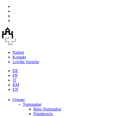
Parlnet
Kontakt
Leichte Sprache
DE
FR
IT
RM
EN
Organe
Nationalrat
Büro Nationalrat
Präsident/in