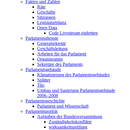
Fakten und Zahlen
Räte
Geschäfte
Sitzungen
Legislaturbilanz
Open Data
Code Livestream einbetten
Parlamentsdienste
Generalsekretär
Geschäftsleitung
Arbeiten für das Parlament
Organigramm
Sekretäre des Parlaments
Parlamentsgebäude
Klimatisierung des Parlamentsgebäudes
Splitter
Tilo
Umbau und Sanierung Parlamentsgebäude
2006–2008
Parlamentsgeschichte
Parlament und Wissenschaft
Parlamentsporträt
Aufgaben der Bundesversammlung
Zuständigkeitskonflikte
wirksamkeitsprüfung