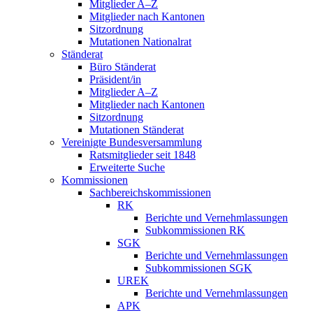
Mitglieder A–Z
Mitglieder nach Kantonen
Sitzordnung
Mutationen Nationalrat
Ständerat
Büro Ständerat
Präsident/in
Mitglieder A–Z
Mitglieder nach Kantonen
Sitzordnung
Mutationen Ständerat
Vereinigte Bundesversammlung
Ratsmitglieder seit 1848
Erweiterte Suche
Kommissionen
Sachbereichskommissionen
RK
Berichte und Vernehmlassungen
Subkommissionen RK
SGK
Berichte und Vernehmlassungen
Subkommissionen SGK
UREK
Berichte und Vernehmlassungen
APK