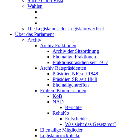
Suche Curia Vista
Wahlen
Die Legislatur – der Legislaturwechsel
Über das Parlament
Archiv
Archiv Fraktionen
Archiv der Sitzordnung
Ehemalige Fraktionen
Fraktionspräsidien seit 1917
Archiv Ratspräsidenten
Präsidien NR seit 1848
Präsidien SR seit 1848
Ehemaligentreffen
Frühere Kommissionen
KöB
NAD
Berichte
RehaKo
Entscheide
Was sieht das Gesetz vor?
Ehemalige Mitglieder
Legislaturrückblicke