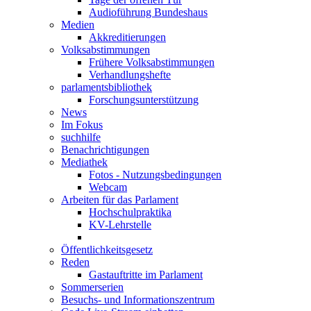
Audioführung Bundeshaus
Medien
Akkreditierungen
Volksabstimmungen
Frühere Volksabstimmungen
Verhandlungshefte
parlamentsbibliothek
Forschungsunterstützung
News
Im Fokus
suchhilfe
Benachrichtigungen
Mediathek
Fotos - Nutzungsbedingungen
Webcam
Arbeiten für das Parlament
Hochschulpraktika
KV-Lehrstelle
Öffentlichkeitsgesetz
Reden
Gastauftritte im Parlament
Sommerserien
Besuchs- und Informationszentrum