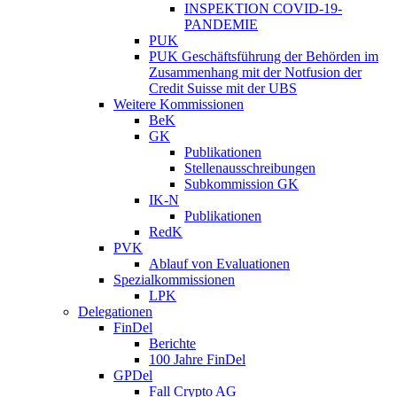
INSPEKTION COVID-19-
PANDEMIE
PUK
PUK Geschäftsführung der Behörden im
Zusammenhang mit der Notfusion der
Credit Suisse mit der UBS
Weitere Kommissionen
BeK
GK
Publikationen
Stellenausschreibungen
Subkommission GK
IK-N
Publikationen
RedK
PVK
Ablauf von Evaluationen
Spezialkommissionen
LPK
Delegationen
FinDel
Berichte
100 Jahre FinDel
GPDel
Fall Crypto AG