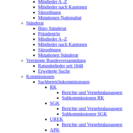
Mitglieder A–Z
Mitglieder nach Kantonen
Sitzordnung
Mutationen Nationalrat
Ständerat
Büro Ständerat
Präsident/in
Mitglieder A–Z
Mitglieder nach Kantonen
Sitzordnung
Mutationen Ständerat
Vereinigte Bundesversammlung
Ratsmitglieder seit 1848
Erweiterte Suche
Kommissionen
Sachbereichskommissionen
RK
Berichte und Vernehmlassungen
Subkommissionen RK
SGK
Berichte und Vernehmlassungen
Subkommissionen SGK
UREK
Berichte und Vernehmlassungen
APK