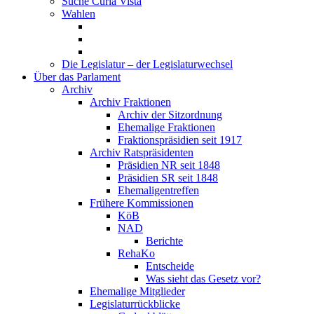
Suche Curia Vista
Wahlen
Die Legislatur – der Legislaturwechsel
Über das Parlament
Archiv
Archiv Fraktionen
Archiv der Sitzordnung
Ehemalige Fraktionen
Fraktionspräsidien seit 1917
Archiv Ratspräsidenten
Präsidien NR seit 1848
Präsidien SR seit 1848
Ehemaligentreffen
Frühere Kommissionen
KöB
NAD
Berichte
RehaKo
Entscheide
Was sieht das Gesetz vor?
Ehemalige Mitglieder
Legislaturrückblicke