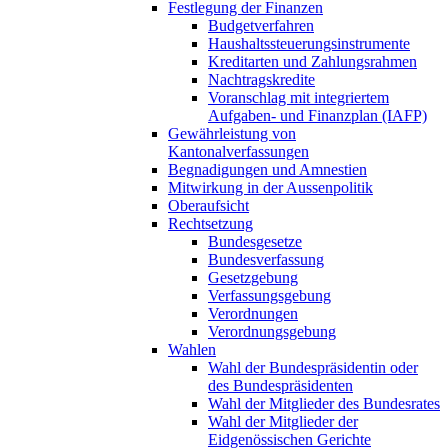
Festlegung der Finanzen
Budgetverfahren
Haushaltssteuerungsinstrumente
Kreditarten und Zahlungsrahmen
Nachtragskredite
Voranschlag mit integriertem
Aufgaben- und Finanzplan (IAFP)
Gewährleistung von
Kantonalverfassungen
Begnadigungen und Amnestien
Mitwirkung in der Aussenpolitik
Oberaufsicht
Rechtsetzung
Bundesgesetze
Bundesverfassung
Gesetzgebung
Verfassungsgebung
Verordnungen
Verordnungsgebung
Wahlen
Wahl der Bundespräsidentin oder
des Bundespräsidenten
Wahl der Mitglieder des Bundesrates
Wahl der Mitglieder der
Eidgenössischen Gerichte