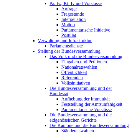
Pa. Iv., Kt. Iv und Vorstösse
Anfrage
Fragestunde
Interpellation
Motion
Parlamentarische Initiative
Postulat
Verwaltung und Infrastruktur
Parlamentsdienste
Stellung der Bundesversammlung
Das Volk und die Bundesversammlung
Eingaben und Petitionen
Nationalratswahlen
Öffentlichkeit
Referenden
Volksinitiativen
Die Bundesversammlung und der
Bundesrat
Aufhebung der Immunität
Feststellung der Amtsunfähigkeit
Parlamentarische Vorstösse
Die Bundesversammlung und die
eidgenössischen Gerichte
Die Kantone und die Bundesversammlung
Ständeratswahlen