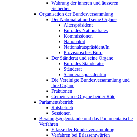
Wahrung der inneren und äusseren
Sicherheit
Organisation der Bundesversammlung
Der Nationalrat und seine Organe
Alterspräsident
Büro des Nationalrates
Kommissionen
Nationalrat
Nationalratspräsident/In
Provisorisches Büro
Der Ständerat und seine Organe
Büro des Ständerates
Ständerat
Ständeratspräsident/In
Die Vereinigte Bundesversammlung und
ihre Organe
Fraktionen
Gemeinsame Organe beider Räte
Parlamentsbetrieb
Ratsbetrieb
Sessionen
Beratungsgegenstände und das Parlamentarische
Verfahren
Erlasse der Bundesversammlung
Verfahren bei Erlassentwürfen