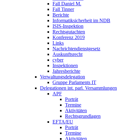
Fall Daniel M.
Fall Tinner
Berichte
Informatiksicherheit ­im NDB
ISIS-Inspektion
Rechtsgutachten
Konferenz 2019
Links
Nachrichtendienstgesetz
Auskunftsrecht
cyber
Inspektionen
Jahresberichte
Verwaltungsdelegation
Gruppe Parlaments IT
Delegationen int. parl. Versammlungen
APF
Porträt
Termine
Aktivitäten
Rechtsgrundlagen
EFTA/EU
Porträt
Termine
Aktivitäten