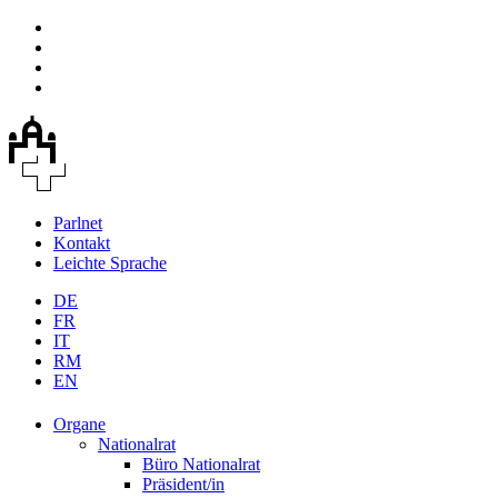
Parlnet
Kontakt
Leichte Sprache
DE
FR
IT
RM
EN
Organe
Nationalrat
Büro Nationalrat
Präsident/in