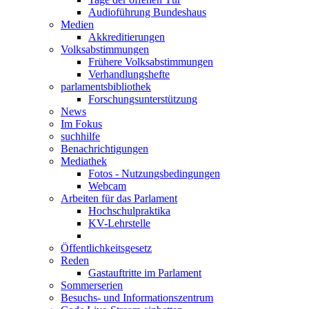
Audioführung Bundeshaus
Medien
Akkreditierungen
Volksabstimmungen
Frühere Volksabstimmungen
Verhandlungshefte
parlamentsbibliothek
Forschungsunterstützung
News
Im Fokus
suchhilfe
Benachrichtigungen
Mediathek
Fotos - Nutzungsbedingungen
Webcam
Arbeiten für das Parlament
Hochschulpraktika
KV-Lehrstelle
Öffentlichkeitsgesetz
Reden
Gastauftritte im Parlament
Sommerserien
Besuchs- und Informationszentrum