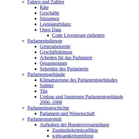
Fakten und Zahlen
Räte
Geschäfte
Sitzungen
Legislaturbilanz
Open Data
Code Livestream einbetten
Parlamentsdienste
Generalsekretär
Geschäftsleitung
Arbeiten für das Parlament
Organigramm
Sekretäre des Parlaments
Parlamentsgebäude
Klimatisierung des Parlamentsgebäudes
Splitter
Tilo
Umbau und Sanierung Parlamentsgebäude
2006–2008
Parlamentsgeschichte
Parlament und Wissenschaft
Parlamentsporträt
Aufgaben der Bundesversammlung
Zuständigkeitskonflikte
wirksamkeitsprüfung