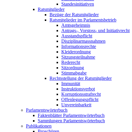
Standesinitiativen
Ratsmitglieder
Bezüge der Ratsmitglieder
Ratsmitglieder im Parlamentsbetrieb
Amtsgeheimnis
Antrags-, Vorstoss- und Initiativrecht
Ausstandspflicht
Disziplinarmassnahmen
Informationsrechte
Kleiderordnung
Sitzungsteilnahme
Rederecht
Sitzordnung
Stimmabgabe
Rechtsstellung der Ratsmitglieder
Immunität
Instruktionsverbot
Korruptionsstrafrecht
Offenlegungspflicht
Unvereinbarkeit
Parlamentswörterbuch
Faktenblätter Parlamentswörterbuch
Sammlungen Parlamentswörterbuch
Publikationen
Broschüren