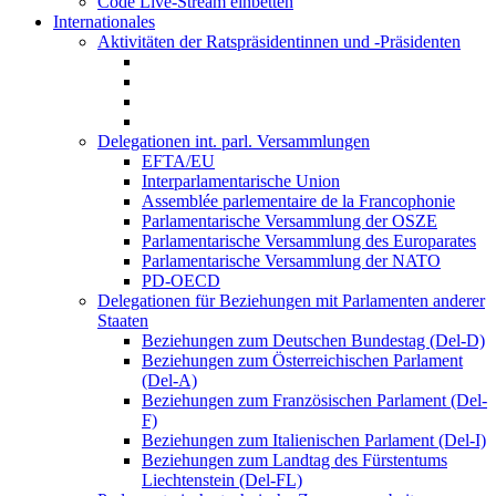
Code Live-Stream einbetten
Internationales
Aktivitäten der Ratspräsidentinnen und -Präsidenten
Delegationen int. parl. Versammlungen
EFTA/EU
Interparlamentarische Union
Assemblée parlementaire de la Francophonie
Parlamentarische Versammlung der OSZE
Parlamentarische Versammlung des Europarates
Parlamentarische Versammlung der NATO
PD-OECD
Delegationen für Beziehungen mit Parlamenten anderer
Staaten
Beziehungen zum Deutschen Bundestag (Del-D)
Beziehungen zum Österreichischen Parlament
(Del-A)
Beziehungen zum Französischen Parlament (Del-
F)
Beziehungen zum Italienischen Parlament (Del-I)
Beziehungen zum Landtag des Fürstentums
Liechtenstein (Del-FL)