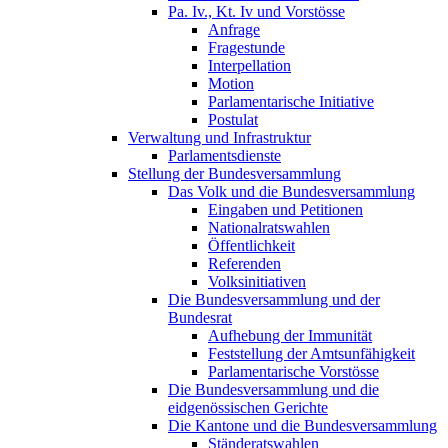
Pa. Iv., Kt. Iv und Vorstösse
Anfrage
Fragestunde
Interpellation
Motion
Parlamentarische Initiative
Postulat
Verwaltung und Infrastruktur
Parlamentsdienste
Stellung der Bundesversammlung
Das Volk und die Bundesversammlung
Eingaben und Petitionen
Nationalratswahlen
Öffentlichkeit
Referenden
Volksinitiativen
Die Bundesversammlung und der
Bundesrat
Aufhebung der Immunität
Feststellung der Amtsunfähigkeit
Parlamentarische Vorstösse
Die Bundesversammlung und die
eidgenössischen Gerichte
Die Kantone und die Bundesversammlung
Ständeratswahlen