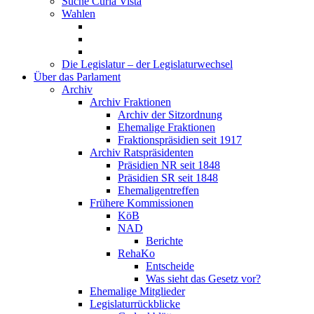
Suche Curia Vista
Wahlen
Die Legislatur – der Legislaturwechsel
Über das Parlament
Archiv
Archiv Fraktionen
Archiv der Sitzordnung
Ehemalige Fraktionen
Fraktionspräsidien seit 1917
Archiv Ratspräsidenten
Präsidien NR seit 1848
Präsidien SR seit 1848
Ehemaligentreffen
Frühere Kommissionen
KöB
NAD
Berichte
RehaKo
Entscheide
Was sieht das Gesetz vor?
Ehemalige Mitglieder
Legislaturrückblicke