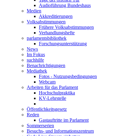
Audioführung Bundeshaus
Medien
Akkreditierungen
Volksabstimmungen
Frühere Volksabstimmungen
Verhandlungshefte
parlamentsbibliothek
Forschungsunterstützung
News
Im Fokus
suchhilfe
Benachrichtigungen
Mediathek
Fotos - Nutzungsbedingungen
Webcam
Arbeiten für das Parlament
Hochschulpraktika
KV-Lehrstelle
Öffentlichkeitsgesetz
Reden
Gastauftritte im Parlament
Sommerserien
Besuchs- und Informationszentrum