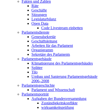
Fakten und Zahlen
Räte
Geschäfte
Sitzungen
Legislaturbilanz
Open Data
Code Livestream einbetten
Parlamentsdienste
Generalsekretär
Geschäftsleitung
Arbeiten für das Parlament
Organigramm
Sekretäre des Parlaments
Parlamentsgebäude
Klimatisierung des Parlamentsgebäudes
Splitter
Tilo
Umbau und Sanierung Parlamentsgebäude
2006–2008
Parlamentsgeschichte
Parlament und Wissenschaft
Parlamentsporträt
Aufgaben der Bundesversammlung
Zuständigkeitskonflikte
wirksamkeitsprüfung