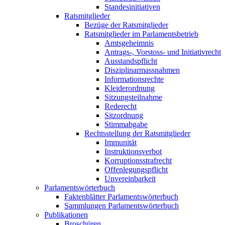
Standesinitiativen
Ratsmitglieder
Bezüge der Ratsmitglieder
Ratsmitglieder im Parlamentsbetrieb
Amtsgeheimnis
Antrags-, Vorstoss- und Initiativrecht
Ausstandspflicht
Disziplinarmassnahmen
Informationsrechte
Kleiderordnung
Sitzungsteilnahme
Rederecht
Sitzordnung
Stimmabgabe
Rechtsstellung der Ratsmitglieder
Immunität
Instruktionsverbot
Korruptionsstrafrecht
Offenlegungspflicht
Unvereinbarkeit
Parlamentswörterbuch
Faktenblätter Parlamentswörterbuch
Sammlungen Parlamentswörterbuch
Publikationen
Broschüren