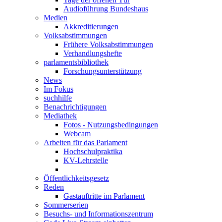
Audioführung Bundeshaus
Medien
Akkreditierungen
Volksabstimmungen
Frühere Volksabstimmungen
Verhandlungshefte
parlamentsbibliothek
Forschungsunterstützung
News
Im Fokus
suchhilfe
Benachrichtigungen
Mediathek
Fotos - Nutzungsbedingungen
Webcam
Arbeiten für das Parlament
Hochschulpraktika
KV-Lehrstelle
Öffentlichkeitsgesetz
Reden
Gastauftritte im Parlament
Sommerserien
Besuchs- und Informationszentrum