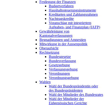
Festlegung der Finanzen
Budgetverfahren
Haushaltssteuerungsinstrumente
Kreditarten und Zahlungsrahmen
Nachtragskredite
Voranschlag mit integriertem
Aufgaben- und Finanzplan (IAFP)
Gewährleistung von
Kantonalverfassungen
Begnadigungen und Amnestien
Mitwirkung in der Aussenpolitik
Oberaufsicht
Rechtsetzung
Bundesgesetze
Bundesverfassung
Gesetzgebung
Verfassungsgebung
Verordnungen
Verordnungsgebung
Wahlen
Wahl der Bundespräsidentin oder
des Bundespräsidenten
Wahl der Mitglieder des Bundesrates
Wahl der Mitglieder der
Eidgenössischen Gerichte