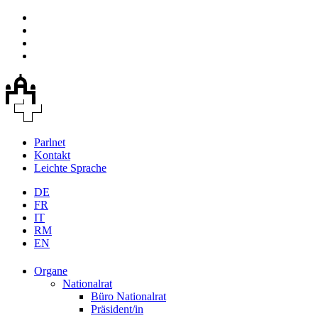
Parlnet
Kontakt
Leichte Sprache
DE
FR
IT
RM
EN
Organe
Nationalrat
Büro Nationalrat
Präsident/in