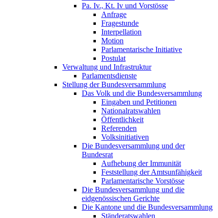
Pa. Iv., Kt. Iv und Vorstösse
Anfrage
Fragestunde
Interpellation
Motion
Parlamentarische Initiative
Postulat
Verwaltung und Infrastruktur
Parlamentsdienste
Stellung der Bundesversammlung
Das Volk und die Bundesversammlung
Eingaben und Petitionen
Nationalratswahlen
Öffentlichkeit
Referenden
Volksinitiativen
Die Bundesversammlung und der
Bundesrat
Aufhebung der Immunität
Feststellung der Amtsunfähigkeit
Parlamentarische Vorstösse
Die Bundesversammlung und die
eidgenössischen Gerichte
Die Kantone und die Bundesversammlung
Ständeratswahlen