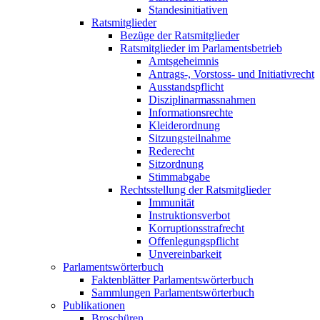
Standesinitiativen
Ratsmitglieder
Bezüge der Ratsmitglieder
Ratsmitglieder im Parlamentsbetrieb
Amtsgeheimnis
Antrags-, Vorstoss- und Initiativrecht
Ausstandspflicht
Disziplinarmassnahmen
Informationsrechte
Kleiderordnung
Sitzungsteilnahme
Rederecht
Sitzordnung
Stimmabgabe
Rechtsstellung der Ratsmitglieder
Immunität
Instruktionsverbot
Korruptionsstrafrecht
Offenlegungspflicht
Unvereinbarkeit
Parlamentswörterbuch
Faktenblätter Parlamentswörterbuch
Sammlungen Parlamentswörterbuch
Publikationen
Broschüren