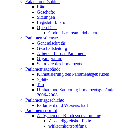
Fakten und Zahlen
Räte
Geschäfte
Sitzungen
Legislaturbilanz
Open Data
Code Livestream einbetten
Parlamentsdienste
Generalsekretär
Geschäftsleitung
Arbeiten für das Parlament
Organigramm
Sekretäre des Parlaments
Parlamentsgebäude
Klimatisierung des Parlamentsgebäudes
Splitter
Tilo
Umbau und Sanierung Parlamentsgebäude
2006–2008
Parlamentsgeschichte
Parlament und Wissenschaft
Parlamentsporträt
Aufgaben der Bundesversammlung
Zuständigkeitskonflikte
wirksamkeitsprüfung