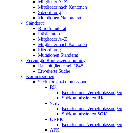
Mitglieder A–Z
Mitglieder nach Kantonen
Sitzordnung
Mutationen Nationalrat
Ständerat
Büro Ständerat
Präsident/in
Mitglieder A–Z
Mitglieder nach Kantonen
Sitzordnung
Mutationen Ständerat
Vereinigte Bundesversammlung
Ratsmitglieder seit 1848
Erweiterte Suche
Kommissionen
Sachbereichskommissionen
RK
Berichte und Vernehmlassungen
Subkommissionen RK
SGK
Berichte und Vernehmlassungen
Subkommissionen SGK
UREK
Berichte und Vernehmlassungen
APK