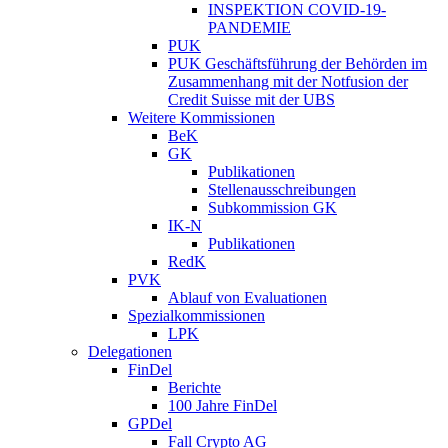
INSPEKTION COVID-19-
PANDEMIE
PUK
PUK Geschäftsführung der Behörden im
Zusammenhang mit der Notfusion der
Credit Suisse mit der UBS
Weitere Kommissionen
BeK
GK
Publikationen
Stellenausschreibungen
Subkommission GK
IK-N
Publikationen
RedK
PVK
Ablauf von Evaluationen
Spezialkommissionen
LPK
Delegationen
FinDel
Berichte
100 Jahre FinDel
GPDel
Fall Crypto AG