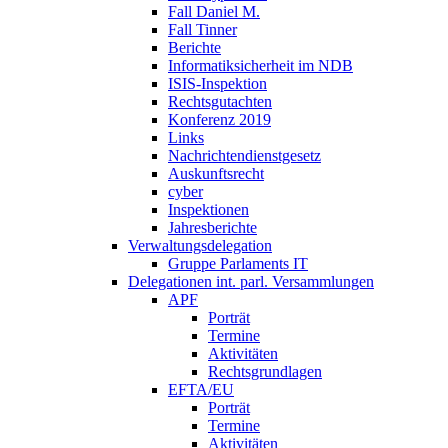
Fall Daniel M.
Fall Tinner
Berichte
Informatiksicherheit ­im NDB
ISIS-Inspektion
Rechtsgutachten
Konferenz 2019
Links
Nachrichtendienstgesetz
Auskunftsrecht
cyber
Inspektionen
Jahresberichte
Verwaltungsdelegation
Gruppe Parlaments IT
Delegationen int. parl. Versammlungen
APF
Porträt
Termine
Aktivitäten
Rechtsgrundlagen
EFTA/EU
Porträt
Termine
Aktivitäten