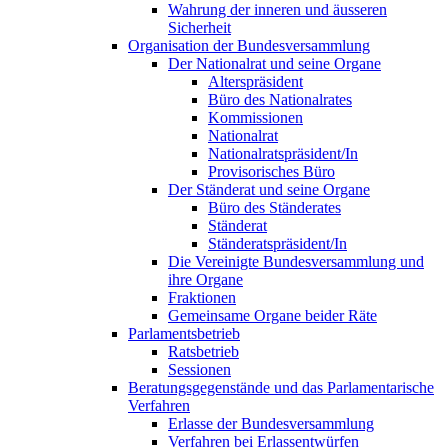
Wahrung der inneren und äusseren
Sicherheit
Organisation der Bundesversammlung
Der Nationalrat und seine Organe
Alterspräsident
Büro des Nationalrates
Kommissionen
Nationalrat
Nationalratspräsident/In
Provisorisches Büro
Der Ständerat und seine Organe
Büro des Ständerates
Ständerat
Ständeratspräsident/In
Die Vereinigte Bundesversammlung und
ihre Organe
Fraktionen
Gemeinsame Organe beider Räte
Parlamentsbetrieb
Ratsbetrieb
Sessionen
Beratungsgegenstände und das Parlamentarische
Verfahren
Erlasse der Bundesversammlung
Verfahren bei Erlassentwürfen