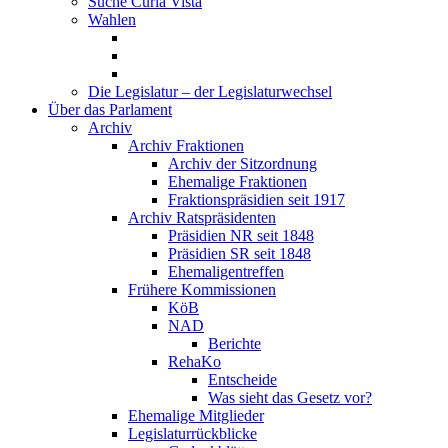
Suche Curia Vista
Wahlen
Die Legislatur – der Legislaturwechsel
Über das Parlament
Archiv
Archiv Fraktionen
Archiv der Sitzordnung
Ehemalige Fraktionen
Fraktionspräsidien seit 1917
Archiv Ratspräsidenten
Präsidien NR seit 1848
Präsidien SR seit 1848
Ehemaligentreffen
Frühere Kommissionen
KöB
NAD
Berichte
RehaKo
Entscheide
Was sieht das Gesetz vor?
Ehemalige Mitglieder
Legislaturrückblicke