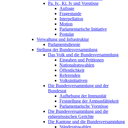
Pa. Iv., Kt. Iv und Vorstösse
Anfrage
Fragestunde
Interpellation
Motion
Parlamentarische Initiative
Postulat
Verwaltung und Infrastruktur
Parlamentsdienste
Stellung der Bundesversammlung
Das Volk und die Bundesversammlung
Eingaben und Petitionen
Nationalratswahlen
Öffentlichkeit
Referenden
Volksinitiativen
Die Bundesversammlung und der
Bundesrat
Aufhebung der Immunität
Feststellung der Amtsunfähigkeit
Parlamentarische Vorstösse
Die Bundesversammlung und die
eidgenössischen Gerichte
Die Kantone und die Bundesversammlung
Ständeratswahlen