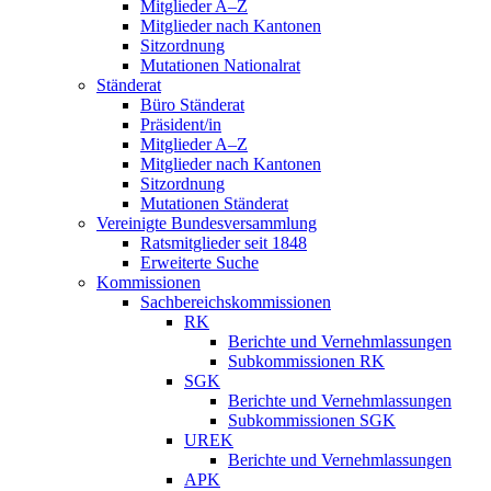
Mitglieder A–Z
Mitglieder nach Kantonen
Sitzordnung
Mutationen Nationalrat
Ständerat
Büro Ständerat
Präsident/in
Mitglieder A–Z
Mitglieder nach Kantonen
Sitzordnung
Mutationen Ständerat
Vereinigte Bundesversammlung
Ratsmitglieder seit 1848
Erweiterte Suche
Kommissionen
Sachbereichskommissionen
RK
Berichte und Vernehmlassungen
Subkommissionen RK
SGK
Berichte und Vernehmlassungen
Subkommissionen SGK
UREK
Berichte und Vernehmlassungen
APK