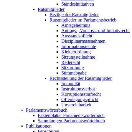
Standesinitiativen
Ratsmitglieder
Bezüge der Ratsmitglieder
Ratsmitglieder im Parlamentsbetrieb
Amtsgeheimnis
Antrags-, Vorstoss- und Initiativrecht
Ausstandspflicht
Disziplinarmassnahmen
Informationsrechte
Kleiderordnung
Sitzungsteilnahme
Rederecht
Sitzordnung
Stimmabgabe
Rechtsstellung der Ratsmitglieder
Immunität
Instruktionsverbot
Korruptionsstrafrecht
Offenlegungspflicht
Unvereinbarkeit
Parlamentswörterbuch
Faktenblätter Parlamentswörterbuch
Sammlungen Parlamentswörterbuch
Publikationen
Broschüren