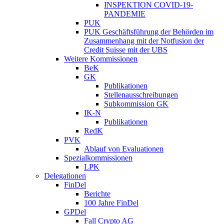
INSPEKTION COVID-19-
PANDEMIE
PUK
PUK Geschäftsführung der Behörden im
Zusammenhang mit der Notfusion der
Credit Suisse mit der UBS
Weitere Kommissionen
BeK
GK
Publikationen
Stellenausschreibungen
Subkommission GK
IK-N
Publikationen
RedK
PVK
Ablauf von Evaluationen
Spezialkommissionen
LPK
Delegationen
FinDel
Berichte
100 Jahre FinDel
GPDel
Fall Crypto AG