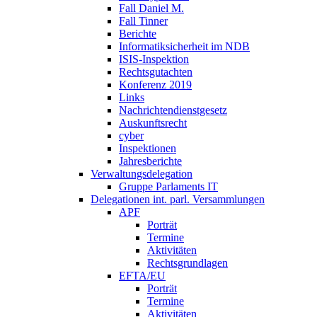
Fall Daniel M.
Fall Tinner
Berichte
Informatiksicherheit ­im NDB
ISIS-Inspektion
Rechtsgutachten
Konferenz 2019
Links
Nachrichtendienstgesetz
Auskunftsrecht
cyber
Inspektionen
Jahresberichte
Verwaltungsdelegation
Gruppe Parlaments IT
Delegationen int. parl. Versammlungen
APF
Porträt
Termine
Aktivitäten
Rechtsgrundlagen
EFTA/EU
Porträt
Termine
Aktivitäten