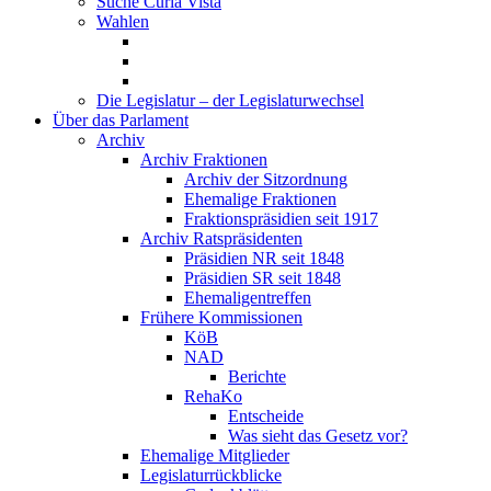
Suche Curia Vista
Wahlen
Die Legislatur – der Legislaturwechsel
Über das Parlament
Archiv
Archiv Fraktionen
Archiv der Sitzordnung
Ehemalige Fraktionen
Fraktionspräsidien seit 1917
Archiv Ratspräsidenten
Präsidien NR seit 1848
Präsidien SR seit 1848
Ehemaligentreffen
Frühere Kommissionen
KöB
NAD
Berichte
RehaKo
Entscheide
Was sieht das Gesetz vor?
Ehemalige Mitglieder
Legislaturrückblicke