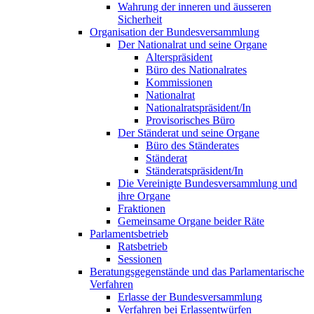
Wahrung der inneren und äusseren
Sicherheit
Organisation der Bundesversammlung
Der Nationalrat und seine Organe
Alterspräsident
Büro des Nationalrates
Kommissionen
Nationalrat
Nationalratspräsident/In
Provisorisches Büro
Der Ständerat und seine Organe
Büro des Ständerates
Ständerat
Ständeratspräsident/In
Die Vereinigte Bundesversammlung und
ihre Organe
Fraktionen
Gemeinsame Organe beider Räte
Parlamentsbetrieb
Ratsbetrieb
Sessionen
Beratungsgegenstände und das Parlamentarische
Verfahren
Erlasse der Bundesversammlung
Verfahren bei Erlassentwürfen