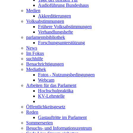
Audioführung Bundeshaus
Medien
Akkreditierungen
Volksabstimmungen
Frühere Volksabstimmungen
Verhandlungshefte
parlamentsbibliothek
Forschungsunterstützung
News
Im Fokus
suchhilfe
Benachrichtigungen
Mediathek
Fotos - Nutzungsbedingungen
Webcam
Arbeiten für das Parlament
Hochschulpraktika
KV-Lehrstelle
Öffentlichkeitsgesetz
Reden
Gastauftritte im Parlament
Sommerserien
Besuchs- und Informationszentrum