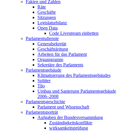
Fakten und Zahlen
Räte
Geschäfte
Sitzungen
Legislaturbilanz
Open Data
Code Livestream einbetten
Parlamentsdienste
Generalsekretär
Geschäftsleitung
Arbeiten für das Parlament
Organigramm
Sekretäre des Parlaments
Parlamentsgebäude
Klimatisierung des Parlamentsgebäudes
Splitter
Tilo
Umbau und Sanierung Parlamentsgebäude
2006–2008
Parlamentsgeschichte
Parlament und Wissenschaft
Parlamentsporträt
Aufgaben der Bundesversammlung
Zuständigkeitskonflikte
wirksamkeitsprüfung