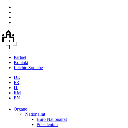
Parlnet
Kontakt
Leichte Sprache
DE
FR
IT
RM
EN
Organe
Nationalrat
Büro Nationalrat
Präsident/in