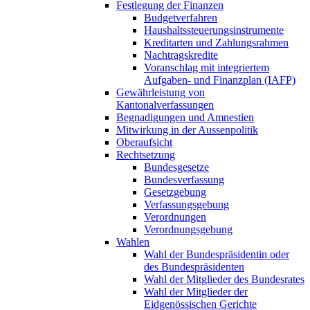
Festlegung der Finanzen
Budgetverfahren
Haushaltssteuerungsinstrumente
Kreditarten und Zahlungsrahmen
Nachtragskredite
Voranschlag mit integriertem
Aufgaben- und Finanzplan (IAFP)
Gewährleistung von
Kantonalverfassungen
Begnadigungen und Amnestien
Mitwirkung in der Aussenpolitik
Oberaufsicht
Rechtsetzung
Bundesgesetze
Bundesverfassung
Gesetzgebung
Verfassungsgebung
Verordnungen
Verordnungsgebung
Wahlen
Wahl der Bundespräsidentin oder
des Bundespräsidenten
Wahl der Mitglieder des Bundesrates
Wahl der Mitglieder der
Eidgenössischen Gerichte