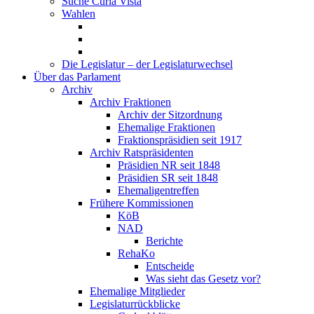
Suche Curia Vista
Wahlen
Die Legislatur – der Legislaturwechsel
Über das Parlament
Archiv
Archiv Fraktionen
Archiv der Sitzordnung
Ehemalige Fraktionen
Fraktionspräsidien seit 1917
Archiv Ratspräsidenten
Präsidien NR seit 1848
Präsidien SR seit 1848
Ehemaligentreffen
Frühere Kommissionen
KöB
NAD
Berichte
RehaKo
Entscheide
Was sieht das Gesetz vor?
Ehemalige Mitglieder
Legislaturrückblicke