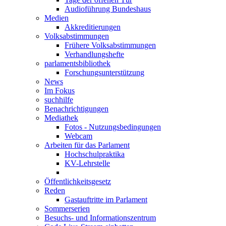
Audioführung Bundeshaus
Medien
Akkreditierungen
Volksabstimmungen
Frühere Volksabstimmungen
Verhandlungshefte
parlamentsbibliothek
Forschungsunterstützung
News
Im Fokus
suchhilfe
Benachrichtigungen
Mediathek
Fotos - Nutzungsbedingungen
Webcam
Arbeiten für das Parlament
Hochschulpraktika
KV-Lehrstelle
Öffentlichkeitsgesetz
Reden
Gastauftritte im Parlament
Sommerserien
Besuchs- und Informationszentrum