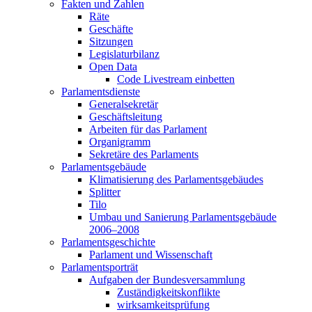
Fakten und Zahlen
Räte
Geschäfte
Sitzungen
Legislaturbilanz
Open Data
Code Livestream einbetten
Parlamentsdienste
Generalsekretär
Geschäftsleitung
Arbeiten für das Parlament
Organigramm
Sekretäre des Parlaments
Parlamentsgebäude
Klimatisierung des Parlamentsgebäudes
Splitter
Tilo
Umbau und Sanierung Parlamentsgebäude
2006–2008
Parlamentsgeschichte
Parlament und Wissenschaft
Parlamentsporträt
Aufgaben der Bundesversammlung
Zuständigkeitskonflikte
wirksamkeitsprüfung