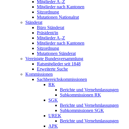
Mitglieder A–Z
Mitglieder nach Kantonen
Sitzordnung
Mutationen Nationalrat
Ständerat
Büro Ständerat
Präsident/in
Mitglieder A–Z
Mitglieder nach Kantonen
Sitzordnung
Mutationen Ständerat
Vereinigte Bundesversammlung
Ratsmitglieder seit 1848
Erweiterte Suche
Kommissionen
Sachbereichskommissionen
RK
Berichte und Vernehmlassungen
Subkommissionen RK
SGK
Berichte und Vernehmlassungen
Subkommissionen SGK
UREK
Berichte und Vernehmlassungen
APK