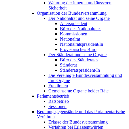
Wahrung der inneren und äusseren
Sicherheit
Organisation der Bundesversammlung
Der Nationalrat und seine Organe
Alterspräsident
Büro des Nationalrates
Kommissionen
Nationalrat
Nationalratspräsident/In
Provisorisches Büro
Der Ständerat und seine Organe
Büro des Ständerates
Ständerat
Ständeratspräsident/In
Die Vereinigte Bundesversammlung und
ihre Organe
Fraktionen
Gemeinsame Organe beider Räte
Parlamentsbetrieb
Ratsbetrieb
Sessionen
Beratungsgegenstände und das Parlamentarische
Verfahren
Erlasse der Bundesversammlung
Verfahren bei Erlassentwürfen