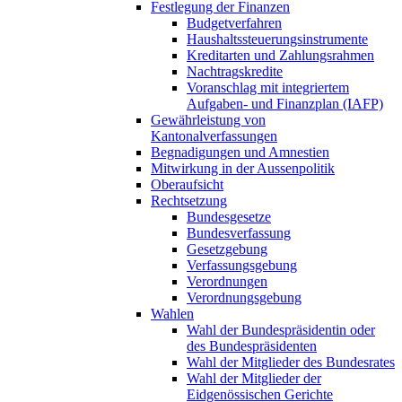
Festlegung der Finanzen
Budgetverfahren
Haushaltssteuerungsinstrumente
Kreditarten und Zahlungsrahmen
Nachtragskredite
Voranschlag mit integriertem
Aufgaben- und Finanzplan (IAFP)
Gewährleistung von
Kantonalverfassungen
Begnadigungen und Amnestien
Mitwirkung in der Aussenpolitik
Oberaufsicht
Rechtsetzung
Bundesgesetze
Bundesverfassung
Gesetzgebung
Verfassungsgebung
Verordnungen
Verordnungsgebung
Wahlen
Wahl der Bundespräsidentin oder
des Bundespräsidenten
Wahl der Mitglieder des Bundesrates
Wahl der Mitglieder der
Eidgenössischen Gerichte