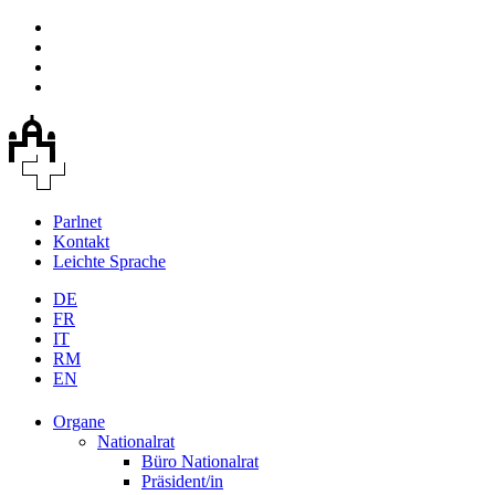
Parlnet
Kontakt
Leichte Sprache
DE
FR
IT
RM
EN
Organe
Nationalrat
Büro Nationalrat
Präsident/in