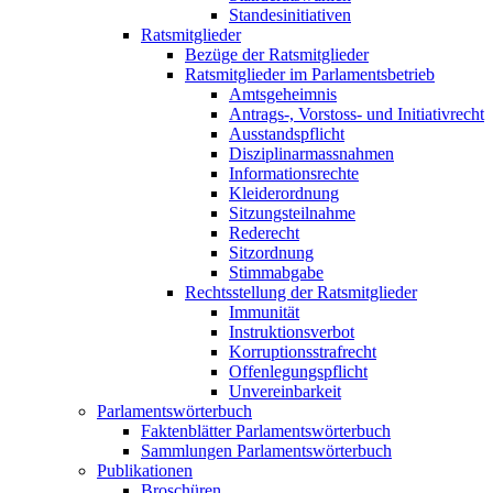
Standesinitiativen
Ratsmitglieder
Bezüge der Ratsmitglieder
Ratsmitglieder im Parlamentsbetrieb
Amtsgeheimnis
Antrags-, Vorstoss- und Initiativrecht
Ausstandspflicht
Disziplinarmassnahmen
Informationsrechte
Kleiderordnung
Sitzungsteilnahme
Rederecht
Sitzordnung
Stimmabgabe
Rechtsstellung der Ratsmitglieder
Immunität
Instruktionsverbot
Korruptionsstrafrecht
Offenlegungspflicht
Unvereinbarkeit
Parlamentswörterbuch
Faktenblätter Parlamentswörterbuch
Sammlungen Parlamentswörterbuch
Publikationen
Broschüren