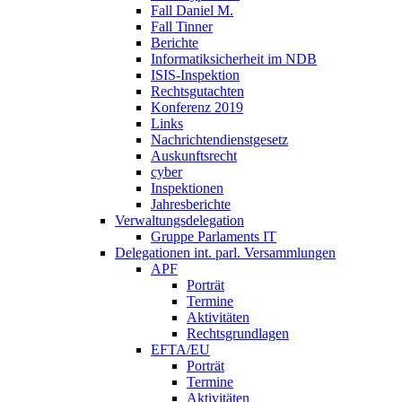
Fall Daniel M.
Fall Tinner
Berichte
Informatiksicherheit ­im NDB
ISIS-Inspektion
Rechtsgutachten
Konferenz 2019
Links
Nachrichtendienstgesetz
Auskunftsrecht
cyber
Inspektionen
Jahresberichte
Verwaltungsdelegation
Gruppe Parlaments IT
Delegationen int. parl. Versammlungen
APF
Porträt
Termine
Aktivitäten
Rechtsgrundlagen
EFTA/EU
Porträt
Termine
Aktivitäten