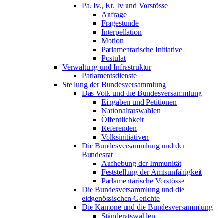
Pa. Iv., Kt. Iv und Vorstösse
Anfrage
Fragestunde
Interpellation
Motion
Parlamentarische Initiative
Postulat
Verwaltung und Infrastruktur
Parlamentsdienste
Stellung der Bundesversammlung
Das Volk und die Bundesversammlung
Eingaben und Petitionen
Nationalratswahlen
Öffentlichkeit
Referenden
Volksinitiativen
Die Bundesversammlung und der
Bundesrat
Aufhebung der Immunität
Feststellung der Amtsunfähigkeit
Parlamentarische Vorstösse
Die Bundesversammlung und die
eidgenössischen Gerichte
Die Kantone und die Bundesversammlung
Ständeratswahlen