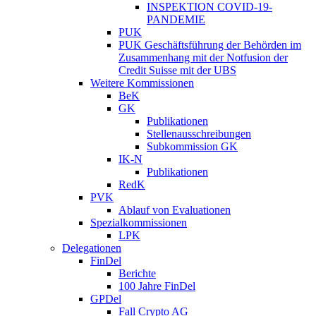
INSPEKTION COVID-19-
PANDEMIE
PUK
PUK Geschäftsführung der Behörden im
Zusammenhang mit der Notfusion der
Credit Suisse mit der UBS
Weitere Kommissionen
BeK
GK
Publikationen
Stellenausschreibungen
Subkommission GK
IK-N
Publikationen
RedK
PVK
Ablauf von Evaluationen
Spezialkommissionen
LPK
Delegationen
FinDel
Berichte
100 Jahre FinDel
GPDel
Fall Crypto AG