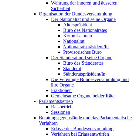
Wahrung der inneren und äusseren
Sicherheit
Organisation der Bundesversammlung
Der Nationalrat und seine Organe
Alterspräsident
Büro des Nationalrates
Kommissionen
Nationalrat
Nationalratspräsident/In
Provisorisches Büro
Der Ständerat und seine Organe
Büro des Ständerates
Ständerat
Ständeratspräsident/In
Die Vereinigte Bundesversammlung und
ihre Organe
Fraktionen
Gemeinsame Organe beider Räte
Parlamentsbetrieb
Ratsbetrieb
Sessionen
Beratungsgegenstände und das Parlamentarische
Verfahren
Erlasse der Bundesversammlung
Verfahren bei Erlassentwürfen