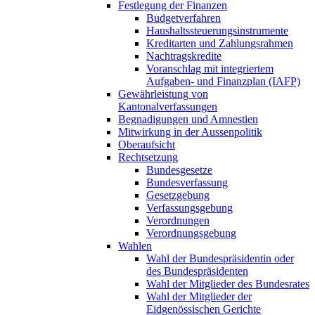
Festlegung der Finanzen
Budgetverfahren
Haushaltssteuerungsinstrumente
Kreditarten und Zahlungsrahmen
Nachtragskredite
Voranschlag mit integriertem
Aufgaben- und Finanzplan (IAFP)
Gewährleistung von
Kantonalverfassungen
Begnadigungen und Amnestien
Mitwirkung in der Aussenpolitik
Oberaufsicht
Rechtsetzung
Bundesgesetze
Bundesverfassung
Gesetzgebung
Verfassungsgebung
Verordnungen
Verordnungsgebung
Wahlen
Wahl der Bundespräsidentin oder
des Bundespräsidenten
Wahl der Mitglieder des Bundesrates
Wahl der Mitglieder der
Eidgenössischen Gerichte