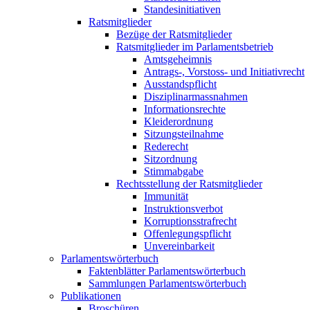
Standesinitiativen
Ratsmitglieder
Bezüge der Ratsmitglieder
Ratsmitglieder im Parlamentsbetrieb
Amtsgeheimnis
Antrags-, Vorstoss- und Initiativrecht
Ausstandspflicht
Disziplinarmassnahmen
Informationsrechte
Kleiderordnung
Sitzungsteilnahme
Rederecht
Sitzordnung
Stimmabgabe
Rechtsstellung der Ratsmitglieder
Immunität
Instruktionsverbot
Korruptionsstrafrecht
Offenlegungspflicht
Unvereinbarkeit
Parlamentswörterbuch
Faktenblätter Parlamentswörterbuch
Sammlungen Parlamentswörterbuch
Publikationen
Broschüren