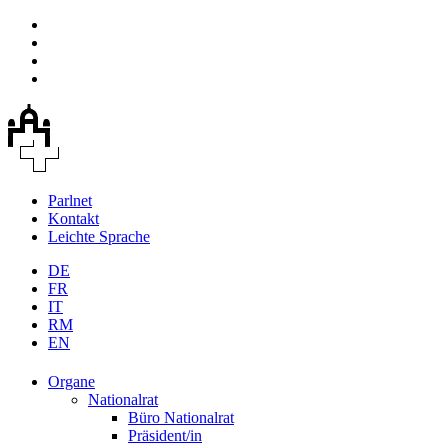
Parlnet
Kontakt
Leichte Sprache
DE
FR
IT
RM
EN
Organe
Nationalrat
Büro Nationalrat
Präsident/in