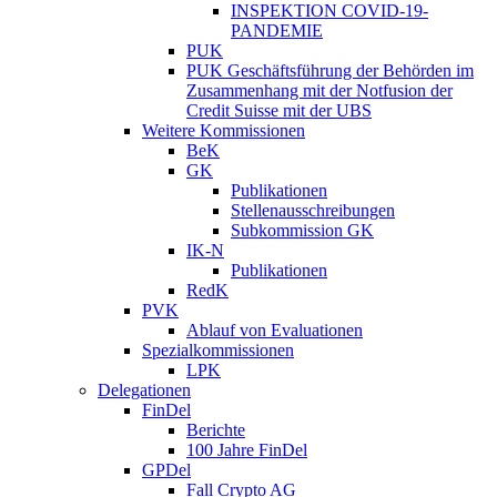
INSPEKTION COVID-19-
PANDEMIE
PUK
PUK Geschäftsführung der Behörden im
Zusammenhang mit der Notfusion der
Credit Suisse mit der UBS
Weitere Kommissionen
BeK
GK
Publikationen
Stellenausschreibungen
Subkommission GK
IK-N
Publikationen
RedK
PVK
Ablauf von Evaluationen
Spezialkommissionen
LPK
Delegationen
FinDel
Berichte
100 Jahre FinDel
GPDel
Fall Crypto AG