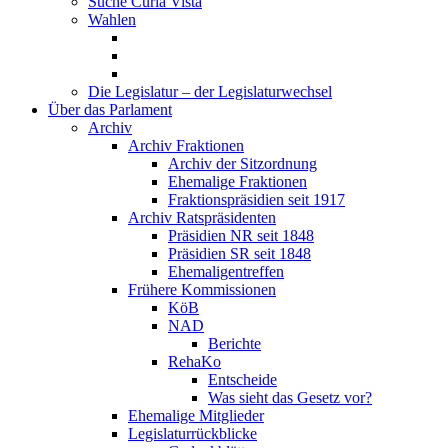
Suche Curia Vista
Wahlen
Die Legislatur – der Legislaturwechsel
Über das Parlament
Archiv
Archiv Fraktionen
Archiv der Sitzordnung
Ehemalige Fraktionen
Fraktionspräsidien seit 1917
Archiv Ratspräsidenten
Präsidien NR seit 1848
Präsidien SR seit 1848
Ehemaligentreffen
Frühere Kommissionen
KöB
NAD
Berichte
RehaKo
Entscheide
Was sieht das Gesetz vor?
Ehemalige Mitglieder
Legislaturrückblicke