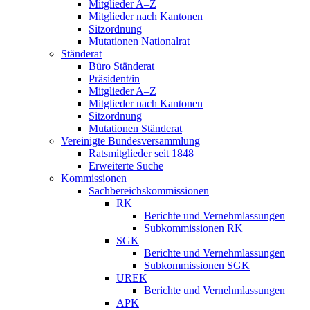
Mitglieder A–Z
Mitglieder nach Kantonen
Sitzordnung
Mutationen Nationalrat
Ständerat
Büro Ständerat
Präsident/in
Mitglieder A–Z
Mitglieder nach Kantonen
Sitzordnung
Mutationen Ständerat
Vereinigte Bundesversammlung
Ratsmitglieder seit 1848
Erweiterte Suche
Kommissionen
Sachbereichskommissionen
RK
Berichte und Vernehmlassungen
Subkommissionen RK
SGK
Berichte und Vernehmlassungen
Subkommissionen SGK
UREK
Berichte und Vernehmlassungen
APK