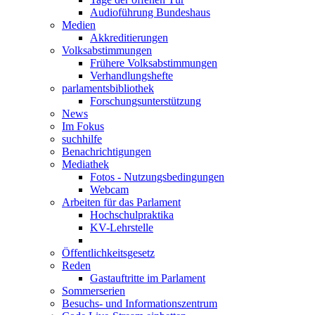
Audioführung Bundeshaus
Medien
Akkreditierungen
Volksabstimmungen
Frühere Volksabstimmungen
Verhandlungshefte
parlamentsbibliothek
Forschungsunterstützung
News
Im Fokus
suchhilfe
Benachrichtigungen
Mediathek
Fotos - Nutzungsbedingungen
Webcam
Arbeiten für das Parlament
Hochschulpraktika
KV-Lehrstelle
Öffentlichkeitsgesetz
Reden
Gastauftritte im Parlament
Sommerserien
Besuchs- und Informationszentrum