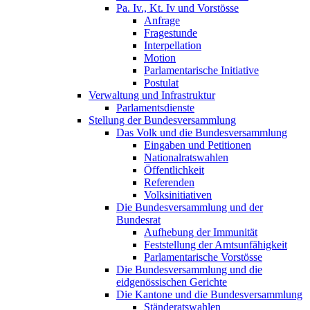
Pa. Iv., Kt. Iv und Vorstösse
Anfrage
Fragestunde
Interpellation
Motion
Parlamentarische Initiative
Postulat
Verwaltung und Infrastruktur
Parlamentsdienste
Stellung der Bundesversammlung
Das Volk und die Bundesversammlung
Eingaben und Petitionen
Nationalratswahlen
Öffentlichkeit
Referenden
Volksinitiativen
Die Bundesversammlung und der
Bundesrat
Aufhebung der Immunität
Feststellung der Amtsunfähigkeit
Parlamentarische Vorstösse
Die Bundesversammlung und die
eidgenössischen Gerichte
Die Kantone und die Bundesversammlung
Ständeratswahlen