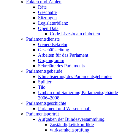
Fakten und Zahlen
Räte
Geschäfte
Sitzungen
Legislaturbilanz
Open Data
Code Livestream einbetten
Parlamentsdienste
Generalsekretär
Geschäftsleitung
Arbeiten für das Parlament
Organigramm
Sekretäre des Parlaments
Parlamentsgebäude
Klimatisierung des Parlamentsgebäudes
Splitter
Tilo
Umbau und Sanierung Parlamentsgebäude
2006–2008
Parlamentsgeschichte
Parlament und Wissenschaft
Parlamentsporträt
Aufgaben der Bundesversammlung
Zuständigkeitskonflikte
wirksamkeitsprüfung