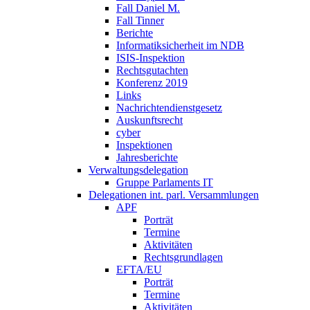
Fall Daniel M.
Fall Tinner
Berichte
Informatiksicherheit ­im NDB
ISIS-Inspektion
Rechtsgutachten
Konferenz 2019
Links
Nachrichtendienstgesetz
Auskunftsrecht
cyber
Inspektionen
Jahresberichte
Verwaltungsdelegation
Gruppe Parlaments IT
Delegationen int. parl. Versammlungen
APF
Porträt
Termine
Aktivitäten
Rechtsgrundlagen
EFTA/EU
Porträt
Termine
Aktivitäten