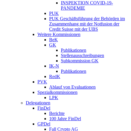
INSPEKTION COVID-19-
PANDEMIE
PUK
PUK Geschäftsführung der Behörden im
Zusammenhang mit der Notfusion der
Credit Suisse mit der UBS
Weitere Kommissionen
BeK
GK
Publikationen
Stellenausschreibungen
Subkommission GK
IK-N
Publikationen
RedK
PVK
Ablauf von Evaluationen
Spezialkommissionen
LPK
Delegationen
FinDel
Berichte
100 Jahre FinDel
GPDel
Fall Crypto AG