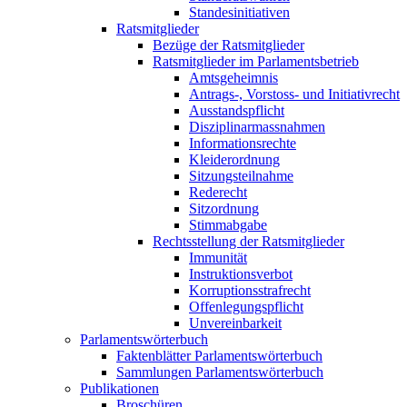
Standesinitiativen
Ratsmitglieder
Bezüge der Ratsmitglieder
Ratsmitglieder im Parlamentsbetrieb
Amtsgeheimnis
Antrags-, Vorstoss- und Initiativrecht
Ausstandspflicht
Disziplinarmassnahmen
Informationsrechte
Kleiderordnung
Sitzungsteilnahme
Rederecht
Sitzordnung
Stimmabgabe
Rechtsstellung der Ratsmitglieder
Immunität
Instruktionsverbot
Korruptionsstrafrecht
Offenlegungspflicht
Unvereinbarkeit
Parlamentswörterbuch
Faktenblätter Parlamentswörterbuch
Sammlungen Parlamentswörterbuch
Publikationen
Broschüren