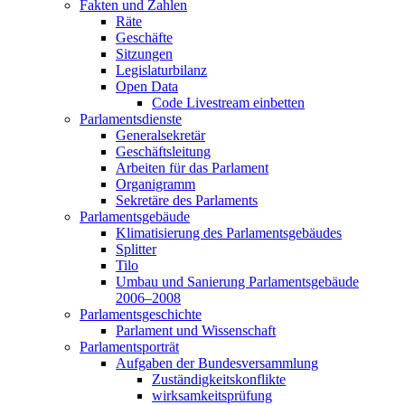
Fakten und Zahlen
Räte
Geschäfte
Sitzungen
Legislaturbilanz
Open Data
Code Livestream einbetten
Parlamentsdienste
Generalsekretär
Geschäftsleitung
Arbeiten für das Parlament
Organigramm
Sekretäre des Parlaments
Parlamentsgebäude
Klimatisierung des Parlamentsgebäudes
Splitter
Tilo
Umbau und Sanierung Parlamentsgebäude
2006–2008
Parlamentsgeschichte
Parlament und Wissenschaft
Parlamentsporträt
Aufgaben der Bundesversammlung
Zuständigkeitskonflikte
wirksamkeitsprüfung