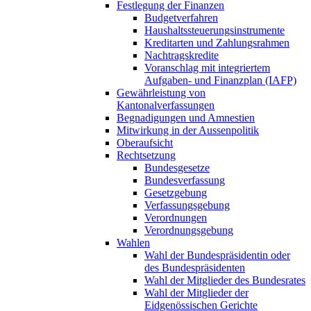
Festlegung der Finanzen
Budgetverfahren
Haushaltssteuerungsinstrumente
Kreditarten und Zahlungsrahmen
Nachtragskredite
Voranschlag mit integriertem
Aufgaben- und Finanzplan (IAFP)
Gewährleistung von
Kantonalverfassungen
Begnadigungen und Amnestien
Mitwirkung in der Aussenpolitik
Oberaufsicht
Rechtsetzung
Bundesgesetze
Bundesverfassung
Gesetzgebung
Verfassungsgebung
Verordnungen
Verordnungsgebung
Wahlen
Wahl der Bundespräsidentin oder
des Bundespräsidenten
Wahl der Mitglieder des Bundesrates
Wahl der Mitglieder der
Eidgenössischen Gerichte