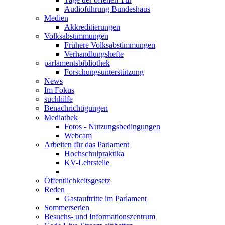
Audioführung Bundeshaus
Medien
Akkreditierungen
Volksabstimmungen
Frühere Volksabstimmungen
Verhandlungshefte
parlamentsbibliothek
Forschungsunterstützung
News
Im Fokus
suchhilfe
Benachrichtigungen
Mediathek
Fotos - Nutzungsbedingungen
Webcam
Arbeiten für das Parlament
Hochschulpraktika
KV-Lehrstelle
Öffentlichkeitsgesetz
Reden
Gastauftritte im Parlament
Sommerserien
Besuchs- und Informationszentrum