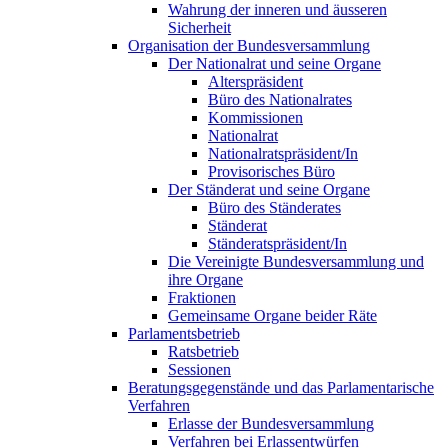
Wahrung der inneren und äusseren
Sicherheit
Organisation der Bundesversammlung
Der Nationalrat und seine Organe
Alterspräsident
Büro des Nationalrates
Kommissionen
Nationalrat
Nationalratspräsident/In
Provisorisches Büro
Der Ständerat und seine Organe
Büro des Ständerates
Ständerat
Ständeratspräsident/In
Die Vereinigte Bundesversammlung und
ihre Organe
Fraktionen
Gemeinsame Organe beider Räte
Parlamentsbetrieb
Ratsbetrieb
Sessionen
Beratungsgegenstände und das Parlamentarische
Verfahren
Erlasse der Bundesversammlung
Verfahren bei Erlassentwürfen