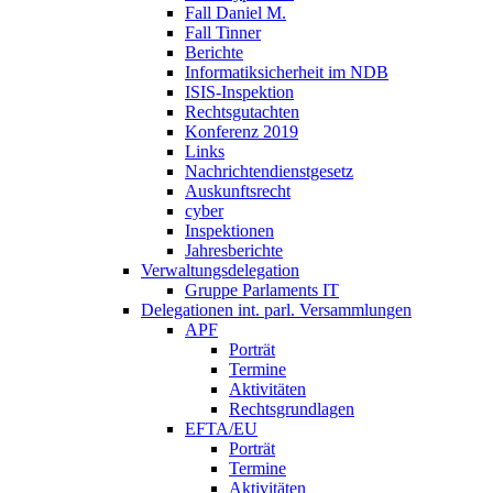
Fall Daniel M.
Fall Tinner
Berichte
Informatiksicherheit ­im NDB
ISIS-Inspektion
Rechtsgutachten
Konferenz 2019
Links
Nachrichtendienstgesetz
Auskunftsrecht
cyber
Inspektionen
Jahresberichte
Verwaltungsdelegation
Gruppe Parlaments IT
Delegationen int. parl. Versammlungen
APF
Porträt
Termine
Aktivitäten
Rechtsgrundlagen
EFTA/EU
Porträt
Termine
Aktivitäten