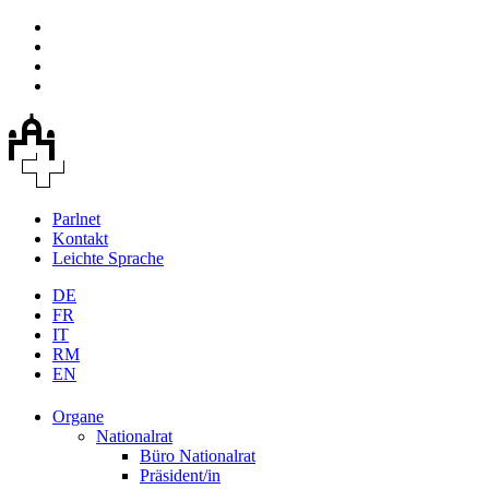
Parlnet
Kontakt
Leichte Sprache
DE
FR
IT
RM
EN
Organe
Nationalrat
Büro Nationalrat
Präsident/in