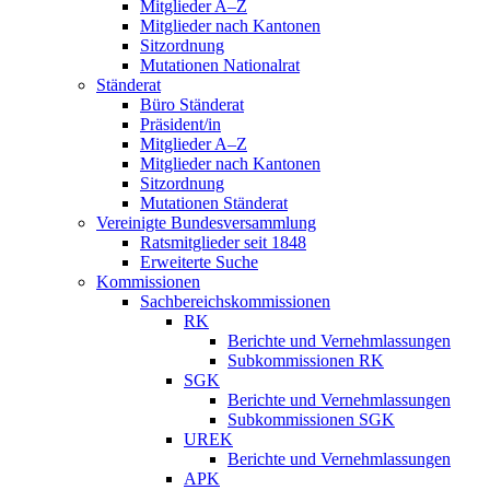
Mitglieder A–Z
Mitglieder nach Kantonen
Sitzordnung
Mutationen Nationalrat
Ständerat
Büro Ständerat
Präsident/in
Mitglieder A–Z
Mitglieder nach Kantonen
Sitzordnung
Mutationen Ständerat
Vereinigte Bundesversammlung
Ratsmitglieder seit 1848
Erweiterte Suche
Kommissionen
Sachbereichskommissionen
RK
Berichte und Vernehmlassungen
Subkommissionen RK
SGK
Berichte und Vernehmlassungen
Subkommissionen SGK
UREK
Berichte und Vernehmlassungen
APK