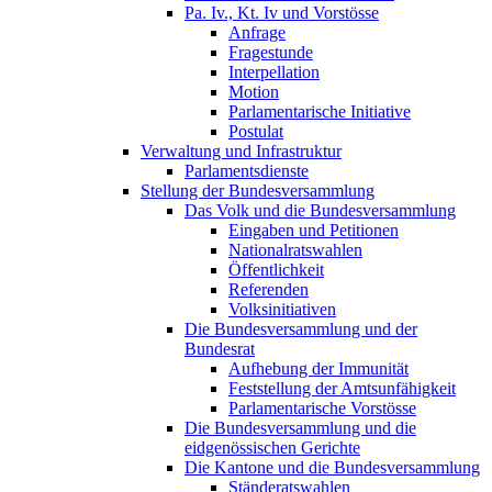
Pa. Iv., Kt. Iv und Vorstösse
Anfrage
Fragestunde
Interpellation
Motion
Parlamentarische Initiative
Postulat
Verwaltung und Infrastruktur
Parlamentsdienste
Stellung der Bundesversammlung
Das Volk und die Bundesversammlung
Eingaben und Petitionen
Nationalratswahlen
Öffentlichkeit
Referenden
Volksinitiativen
Die Bundesversammlung und der
Bundesrat
Aufhebung der Immunität
Feststellung der Amtsunfähigkeit
Parlamentarische Vorstösse
Die Bundesversammlung und die
eidgenössischen Gerichte
Die Kantone und die Bundesversammlung
Ständeratswahlen