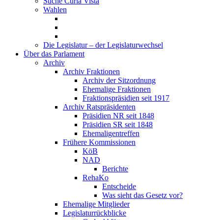
Suche Curia Vista
Wahlen
Die Legislatur – der Legislaturwechsel
Über das Parlament
Archiv
Archiv Fraktionen
Archiv der Sitzordnung
Ehemalige Fraktionen
Fraktionspräsidien seit 1917
Archiv Ratspräsidenten
Präsidien NR seit 1848
Präsidien SR seit 1848
Ehemaligentreffen
Frühere Kommissionen
KöB
NAD
Berichte
RehaKo
Entscheide
Was sieht das Gesetz vor?
Ehemalige Mitglieder
Legislaturrückblicke