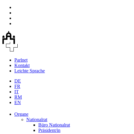
Parlnet
Kontakt
Leichte Sprache
DE
FR
IT
RM
EN
Organe
Nationalrat
Büro Nationalrat
Präsident/in