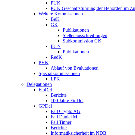
PUK
PUK Geschäftsführung der Behörden im Zus
Weitere Kommissionen
BeK
GK
Publikationen
Stellenausschreibungen
Subkommission GK
IK-N
Publikationen
RedK
PVK
Ablauf von Evaluationen
Spezialkommissionen
LPK
Delegationen
FinDel
Berichte
100 Jahre FinDel
GPDel
Fall Crypto AG
Fall Daniel M.
Fall Tinner
Berichte
Informatiksicherheit ­im NDB