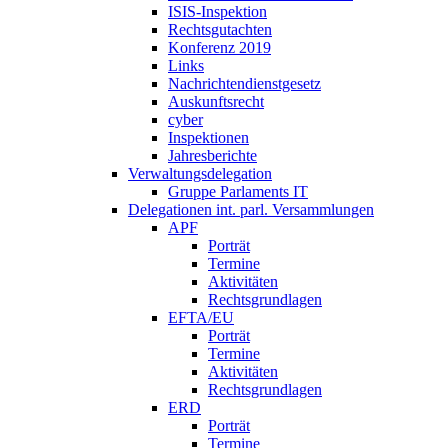
ISIS-Inspektion
Rechtsgutachten
Konferenz 2019
Links
Nachrichtendienstgesetz
Auskunftsrecht
cyber
Inspektionen
Jahresberichte
Verwaltungsdelegation
Gruppe Parlaments IT
Delegationen int. parl. Versammlungen
APF
Porträt
Termine
Aktivitäten
Rechtsgrundlagen
EFTA/EU
Porträt
Termine
Aktivitäten
Rechtsgrundlagen
ERD
Porträt
Termine