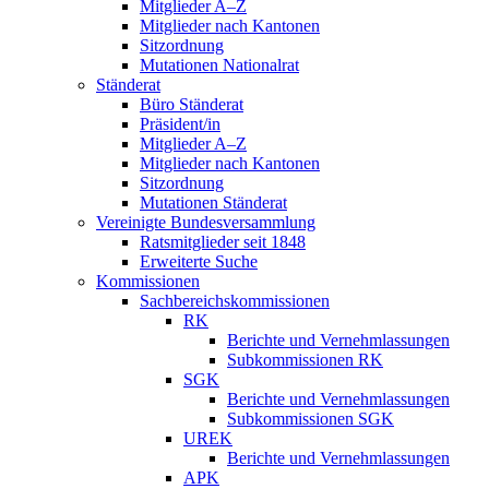
Mitglieder A–Z
Mitglieder nach Kantonen
Sitzordnung
Mutationen Nationalrat
Ständerat
Büro Ständerat
Präsident/in
Mitglieder A–Z
Mitglieder nach Kantonen
Sitzordnung
Mutationen Ständerat
Vereinigte Bundesversammlung
Ratsmitglieder seit 1848
Erweiterte Suche
Kommissionen
Sachbereichskommissionen
RK
Berichte und Vernehmlassungen
Subkommissionen RK
SGK
Berichte und Vernehmlassungen
Subkommissionen SGK
UREK
Berichte und Vernehmlassungen
APK