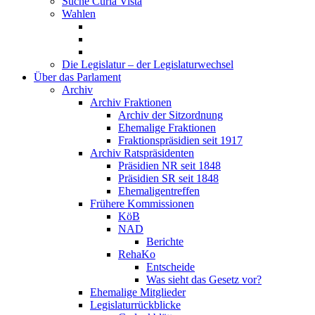
Suche Curia Vista
Wahlen
Die Legislatur – der Legislaturwechsel
Über das Parlament
Archiv
Archiv Fraktionen
Archiv der Sitzordnung
Ehemalige Fraktionen
Fraktionspräsidien seit 1917
Archiv Ratspräsidenten
Präsidien NR seit 1848
Präsidien SR seit 1848
Ehemaligentreffen
Frühere Kommissionen
KöB
NAD
Berichte
RehaKo
Entscheide
Was sieht das Gesetz vor?
Ehemalige Mitglieder
Legislaturrückblicke