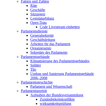
Fakten und Zahlen
Räte
Geschäfte
Sitzungen
Legislaturbilanz
Open Data
Code Livestream einbetten
Parlamentsdienste
Generalsekretär
Geschäftsleitung
Arbeiten für das Parlament
Organigramm
Sekretäre des Parlaments
Parlamentsgebäude
Klimatisierung des Parlamentsgebäudes
Splitter
Tilo
Umbau und Sanierung Parlamentsgebäude
2006–2008
Parlamentsgeschichte
Parlament und Wissenschaft
Parlamentsporträt
Aufgaben der Bundesversammlung
Zuständigkeitskonflikte
wirksamkeitsprüfung