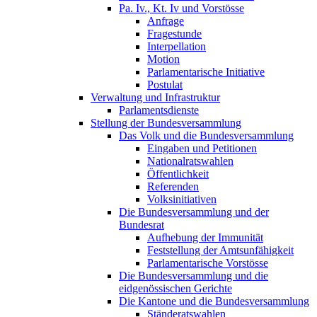
Pa. Iv., Kt. Iv und Vorstösse
Anfrage
Fragestunde
Interpellation
Motion
Parlamentarische Initiative
Postulat
Verwaltung und Infrastruktur
Parlamentsdienste
Stellung der Bundesversammlung
Das Volk und die Bundesversammlung
Eingaben und Petitionen
Nationalratswahlen
Öffentlichkeit
Referenden
Volksinitiativen
Die Bundesversammlung und der
Bundesrat
Aufhebung der Immunität
Feststellung der Amtsunfähigkeit
Parlamentarische Vorstösse
Die Bundesversammlung und die
eidgenössischen Gerichte
Die Kantone und die Bundesversammlung
Ständeratswahlen