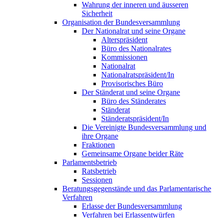
Wahrung der inneren und äusseren
Sicherheit
Organisation der Bundesversammlung
Der Nationalrat und seine Organe
Alterspräsident
Büro des Nationalrates
Kommissionen
Nationalrat
Nationalratspräsident/In
Provisorisches Büro
Der Ständerat und seine Organe
Büro des Ständerates
Ständerat
Ständeratspräsident/In
Die Vereinigte Bundesversammlung und
ihre Organe
Fraktionen
Gemeinsame Organe beider Räte
Parlamentsbetrieb
Ratsbetrieb
Sessionen
Beratungsgegenstände und das Parlamentarische
Verfahren
Erlasse der Bundesversammlung
Verfahren bei Erlassentwürfen