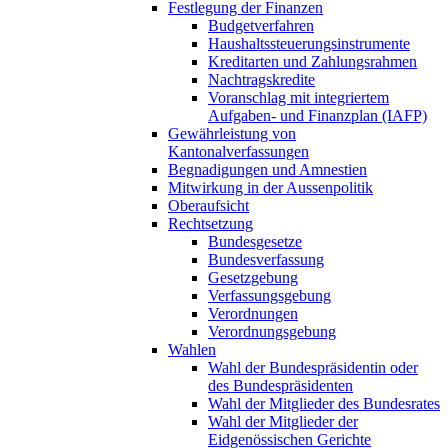
Festlegung der Finanzen
Budgetverfahren
Haushaltssteuerungsinstrumente
Kreditarten und Zahlungsrahmen
Nachtragskredite
Voranschlag mit integriertem
Aufgaben- und Finanzplan (IAFP)
Gewährleistung von
Kantonalverfassungen
Begnadigungen und Amnestien
Mitwirkung in der Aussenpolitik
Oberaufsicht
Rechtsetzung
Bundesgesetze
Bundesverfassung
Gesetzgebung
Verfassungsgebung
Verordnungen
Verordnungsgebung
Wahlen
Wahl der Bundespräsidentin oder
des Bundespräsidenten
Wahl der Mitglieder des Bundesrates
Wahl der Mitglieder der
Eidgenössischen Gerichte