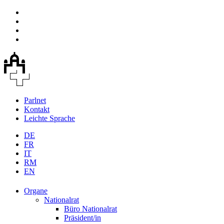
Parlnet
Kontakt
Leichte Sprache
DE
FR
IT
RM
EN
Organe
Nationalrat
Büro Nationalrat
Präsident/in