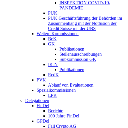
INSPEKTION COVID-19-
PANDEMIE
PUK
PUK Geschäftsführung der Behörden im
Zusammenhang mit der Notfusion der
Credit Suisse mit der UBS
Weitere Kommissionen
BeK
GK
Publikationen
Stellenausschreibungen
Subkommission GK
IK-N
Publikationen
RedK
PVK
Ablauf von Evaluationen
Spezialkommissionen
LPK
Delegationen
FinDel
Berichte
100 Jahre FinDel
GPDel
Fall Crypto AG