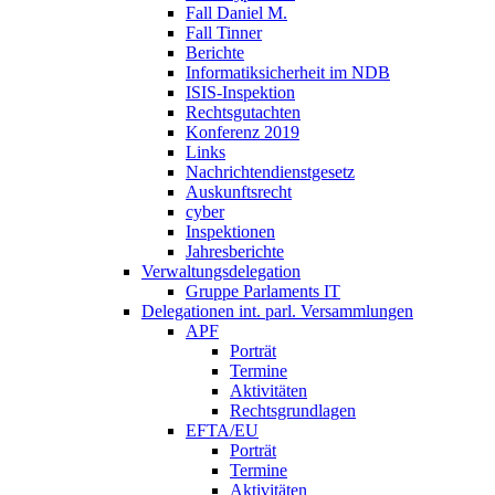
Fall Daniel M.
Fall Tinner
Berichte
Informatiksicherheit ­im NDB
ISIS-Inspektion
Rechtsgutachten
Konferenz 2019
Links
Nachrichtendienstgesetz
Auskunftsrecht
cyber
Inspektionen
Jahresberichte
Verwaltungsdelegation
Gruppe Parlaments IT
Delegationen int. parl. Versammlungen
APF
Porträt
Termine
Aktivitäten
Rechtsgrundlagen
EFTA/EU
Porträt
Termine
Aktivitäten