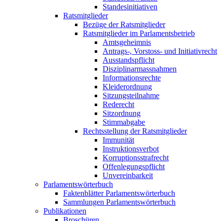
Standesinitiativen
Ratsmitglieder
Bezüge der Ratsmitglieder
Ratsmitglieder im Parlamentsbetrieb
Amtsgeheimnis
Antrags-, Vorstoss- und Initiativrecht
Ausstandspflicht
Disziplinarmassnahmen
Informationsrechte
Kleiderordnung
Sitzungsteilnahme
Rederecht
Sitzordnung
Stimmabgabe
Rechtsstellung der Ratsmitglieder
Immunität
Instruktionsverbot
Korruptionsstrafrecht
Offenlegungspflicht
Unvereinbarkeit
Parlamentswörterbuch
Faktenblätter Parlamentswörterbuch
Sammlungen Parlamentswörterbuch
Publikationen
Broschüren