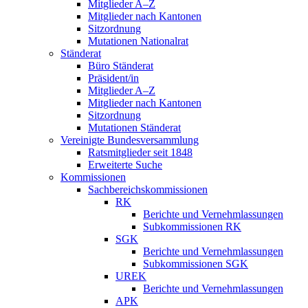
Mitglieder A–Z
Mitglieder nach Kantonen
Sitzordnung
Mutationen Nationalrat
Ständerat
Büro Ständerat
Präsident/in
Mitglieder A–Z
Mitglieder nach Kantonen
Sitzordnung
Mutationen Ständerat
Vereinigte Bundesversammlung
Ratsmitglieder seit 1848
Erweiterte Suche
Kommissionen
Sachbereichskommissionen
RK
Berichte und Vernehmlassungen
Subkommissionen RK
SGK
Berichte und Vernehmlassungen
Subkommissionen SGK
UREK
Berichte und Vernehmlassungen
APK