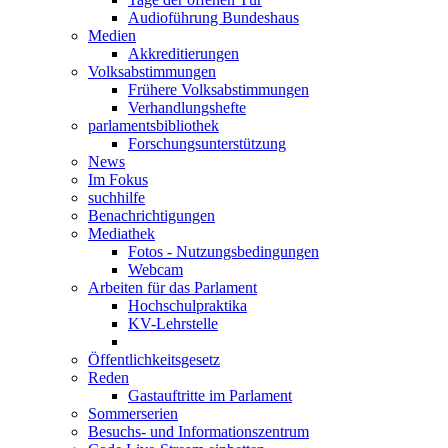
Audioführung Bundeshaus
Medien
Akkreditierungen
Volksabstimmungen
Frühere Volksabstimmungen
Verhandlungshefte
parlamentsbibliothek
Forschungsunterstützung
News
Im Fokus
suchhilfe
Benachrichtigungen
Mediathek
Fotos - Nutzungsbedingungen
Webcam
Arbeiten für das Parlament
Hochschulpraktika
KV-Lehrstelle
Öffentlichkeitsgesetz
Reden
Gastauftritte im Parlament
Sommerserien
Besuchs- und Informationszentrum