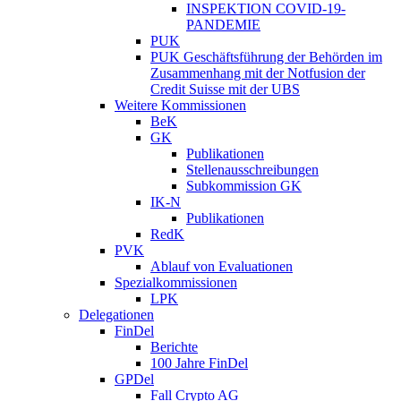
INSPEKTION COVID-19-
PANDEMIE
PUK
PUK Geschäftsführung der Behörden im
Zusammenhang mit der Notfusion der
Credit Suisse mit der UBS
Weitere Kommissionen
BeK
GK
Publikationen
Stellenausschreibungen
Subkommission GK
IK-N
Publikationen
RedK
PVK
Ablauf von Evaluationen
Spezialkommissionen
LPK
Delegationen
FinDel
Berichte
100 Jahre FinDel
GPDel
Fall Crypto AG