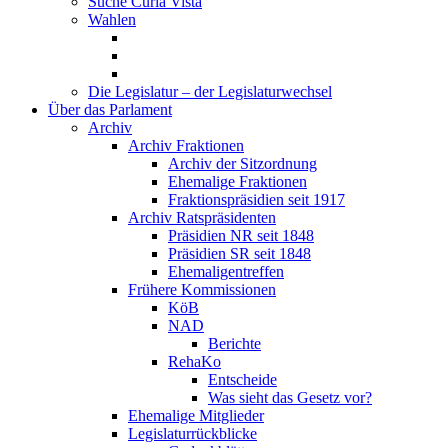
Suche Curia Vista
Wahlen
Die Legislatur – der Legislaturwechsel
Über das Parlament
Archiv
Archiv Fraktionen
Archiv der Sitzordnung
Ehemalige Fraktionen
Fraktionspräsidien seit 1917
Archiv Ratspräsidenten
Präsidien NR seit 1848
Präsidien SR seit 1848
Ehemaligentreffen
Frühere Kommissionen
KöB
NAD
Berichte
RehaKo
Entscheide
Was sieht das Gesetz vor?
Ehemalige Mitglieder
Legislaturrückblicke