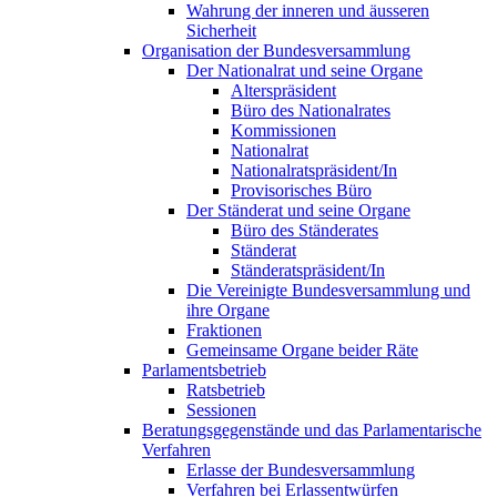
Wahrung der inneren und äusseren
Sicherheit
Organisation der Bundesversammlung
Der Nationalrat und seine Organe
Alterspräsident
Büro des Nationalrates
Kommissionen
Nationalrat
Nationalratspräsident/In
Provisorisches Büro
Der Ständerat und seine Organe
Büro des Ständerates
Ständerat
Ständeratspräsident/In
Die Vereinigte Bundesversammlung und
ihre Organe
Fraktionen
Gemeinsame Organe beider Räte
Parlamentsbetrieb
Ratsbetrieb
Sessionen
Beratungsgegenstände und das Parlamentarische
Verfahren
Erlasse der Bundesversammlung
Verfahren bei Erlassentwürfen