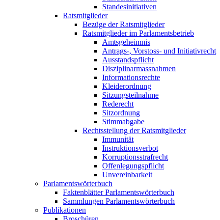
Standesinitiativen
Ratsmitglieder
Bezüge der Ratsmitglieder
Ratsmitglieder im Parlamentsbetrieb
Amtsgeheimnis
Antrags-, Vorstoss- und Initiativrecht
Ausstandspflicht
Disziplinarmassnahmen
Informationsrechte
Kleiderordnung
Sitzungsteilnahme
Rederecht
Sitzordnung
Stimmabgabe
Rechtsstellung der Ratsmitglieder
Immunität
Instruktionsverbot
Korruptionsstrafrecht
Offenlegungspflicht
Unvereinbarkeit
Parlamentswörterbuch
Faktenblätter Parlamentswörterbuch
Sammlungen Parlamentswörterbuch
Publikationen
Broschüren