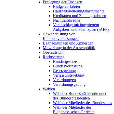
Festlegung der Finanzen
Budgetverfahren
Haushaltssteuerungsinstrumente
Kreditarten und Zahlungsrahmen
Nachtragskredite
Voranschlag mit integriertem
Aufgaben- und Finanzplan (IAFP)
Gewährleistung von
Kantonalverfassungen
Begnadigungen und Amnestien
Mitwirkung in der Aussenpolitik
Oberaufsicht
Rechtsetzung
Bundesgesetze
Bundesverfassung
Gesetzgebung
Verfassungsgebung
Verordnungen
Verordnungsgebung
Wahlen
Wahl der Bundespräsidentin oder
des Bundespräsidenten
Wahl der Mitglieder des Bundesrates
Wahl der Mitglieder der
Eidgenössischen Gerichte