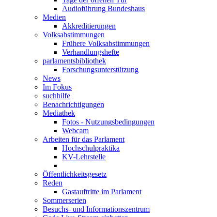
Audioführung Bundeshaus
Medien
Akkreditierungen
Volksabstimmungen
Frühere Volksabstimmungen
Verhandlungshefte
parlamentsbibliothek
Forschungsunterstützung
News
Im Fokus
suchhilfe
Benachrichtigungen
Mediathek
Fotos - Nutzungsbedingungen
Webcam
Arbeiten für das Parlament
Hochschulpraktika
KV-Lehrstelle
Öffentlichkeitsgesetz
Reden
Gastauftritte im Parlament
Sommerserien
Besuchs- und Informationszentrum