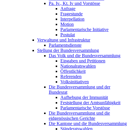
Pa. Iv., Kt. Iv und Vorstösse
Anfrage
Fragestunde
Interpellation
Motion
Parlamentarische Initiative
Postulat
Verwaltung und Infrastruktur
Parlamentsdienste
Stellung der Bundesversammlung
Das Volk und die Bundesversammlung
Eingaben und Petitionen
Nationalratswahlen
Öffentlichkeit
Referenden
Volksinitiativen
Die Bundesversammlung und der
Bundesrat
Aufhebung der Immunität
Feststellung der Amtsunfähigkeit
Parlamentarische Vorstösse
Die Bundesversammlung und die
eidgenössischen Gerichte
Die Kantone und die Bundesversammlung
Ständeratswahlen