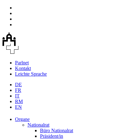
Parlnet
Kontakt
Leichte Sprache
DE
FR
IT
RM
EN
Organe
Nationalrat
Büro Nationalrat
Präsident/in