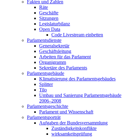
Fakten und Zahlen
Räte
Geschäfte
Sitzungen
Legislaturbilanz
Open Data
Code Livestream einbetten
Parlamentsdienste
Generalsekretär
Geschäftsleitung
Arbeiten für das Parlament
Organigramm
Sekretäre des Parlaments
Parlamentsgebäude
Klimatisierung des Parlamentsgebäudes
Splitter
Tilo
Umbau und Sanierung Parlamentsgebäude
2006–2008
Parlamentsgeschichte
Parlament und Wissenschaft
Parlamentsporträt
Aufgaben der Bundesversammlung
Zuständigkeitskonflikte
wirksamkeitsprüfung