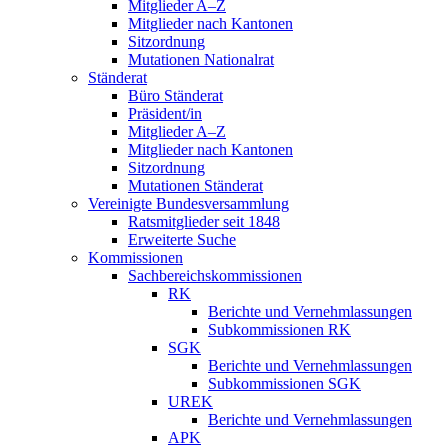
Mitglieder A–Z
Mitglieder nach Kantonen
Sitzordnung
Mutationen Nationalrat
Ständerat
Büro Ständerat
Präsident/in
Mitglieder A–Z
Mitglieder nach Kantonen
Sitzordnung
Mutationen Ständerat
Vereinigte Bundesversammlung
Ratsmitglieder seit 1848
Erweiterte Suche
Kommissionen
Sachbereichskommissionen
RK
Berichte und Vernehmlassungen
Subkommissionen RK
SGK
Berichte und Vernehmlassungen
Subkommissionen SGK
UREK
Berichte und Vernehmlassungen
APK