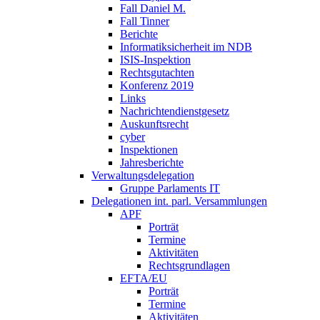
Fall Daniel M.
Fall Tinner
Berichte
Informatiksicherheit ­im NDB
ISIS-Inspektion
Rechtsgutachten
Konferenz 2019
Links
Nachrichtendienstgesetz
Auskunftsrecht
cyber
Inspektionen
Jahresberichte
Verwaltungsdelegation
Gruppe Parlaments IT
Delegationen int. parl. Versammlungen
APF
Porträt
Termine
Aktivitäten
Rechtsgrundlagen
EFTA/EU
Porträt
Termine
Aktivitäten