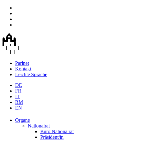
Parlnet
Kontakt
Leichte Sprache
DE
FR
IT
RM
EN
Organe
Nationalrat
Büro Nationalrat
Präsident/in