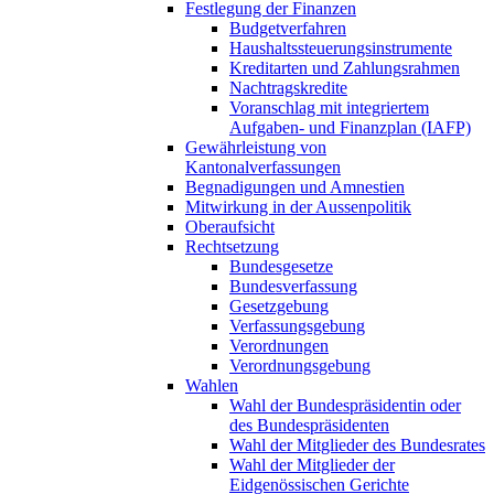
Festlegung der Finanzen
Budgetverfahren
Haushaltssteuerungsinstrumente
Kreditarten und Zahlungsrahmen
Nachtragskredite
Voranschlag mit integriertem
Aufgaben- und Finanzplan (IAFP)
Gewährleistung von
Kantonalverfassungen
Begnadigungen und Amnestien
Mitwirkung in der Aussenpolitik
Oberaufsicht
Rechtsetzung
Bundesgesetze
Bundesverfassung
Gesetzgebung
Verfassungsgebung
Verordnungen
Verordnungsgebung
Wahlen
Wahl der Bundespräsidentin oder
des Bundespräsidenten
Wahl der Mitglieder des Bundesrates
Wahl der Mitglieder der
Eidgenössischen Gerichte