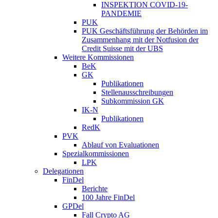
INSPEKTION COVID-19-
PANDEMIE
PUK
PUK Geschäftsführung der Behörden im
Zusammenhang mit der Notfusion der
Credit Suisse mit der UBS
Weitere Kommissionen
BeK
GK
Publikationen
Stellenausschreibungen
Subkommission GK
IK-N
Publikationen
RedK
PVK
Ablauf von Evaluationen
Spezialkommissionen
LPK
Delegationen
FinDel
Berichte
100 Jahre FinDel
GPDel
Fall Crypto AG