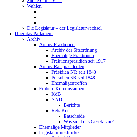
Suche Curia Vista
Wahlen
Die Legislatur – der Legislaturwechsel
Über das Parlament
Archiv
Archiv Fraktionen
Archiv der Sitzordnung
Ehemalige Fraktionen
Fraktionspräsidien seit 1917
Archiv Ratspräsidenten
Präsidien NR seit 1848
Präsidien SR seit 1848
Ehemaligentreffen
Frühere Kommissionen
KöB
NAD
Berichte
RehaKo
Entscheide
Was sieht das Gesetz vor?
Ehemalige Mitglieder
Legislaturrückblicke