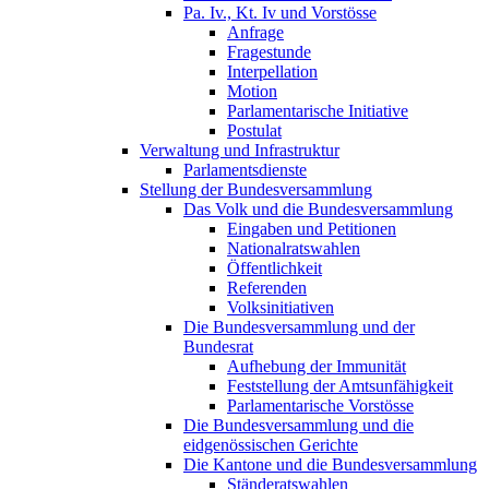
Pa. Iv., Kt. Iv und Vorstösse
Anfrage
Fragestunde
Interpellation
Motion
Parlamentarische Initiative
Postulat
Verwaltung und Infrastruktur
Parlamentsdienste
Stellung der Bundesversammlung
Das Volk und die Bundesversammlung
Eingaben und Petitionen
Nationalratswahlen
Öffentlichkeit
Referenden
Volksinitiativen
Die Bundesversammlung und der
Bundesrat
Aufhebung der Immunität
Feststellung der Amtsunfähigkeit
Parlamentarische Vorstösse
Die Bundesversammlung und die
eidgenössischen Gerichte
Die Kantone und die Bundesversammlung
Ständeratswahlen