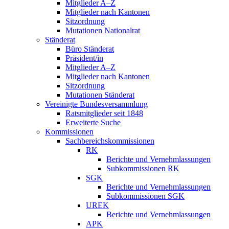
Mitglieder A–Z
Mitglieder nach Kantonen
Sitzordnung
Mutationen Nationalrat
Ständerat
Büro Ständerat
Präsident/in
Mitglieder A–Z
Mitglieder nach Kantonen
Sitzordnung
Mutationen Ständerat
Vereinigte Bundesversammlung
Ratsmitglieder seit 1848
Erweiterte Suche
Kommissionen
Sachbereichskommissionen
RK
Berichte und Vernehmlassungen
Subkommissionen RK
SGK
Berichte und Vernehmlassungen
Subkommissionen SGK
UREK
Berichte und Vernehmlassungen
APK