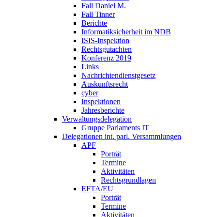
Fall Daniel M.
Fall Tinner
Berichte
Informatiksicherheit ­im NDB
ISIS-Inspektion
Rechtsgutachten
Konferenz 2019
Links
Nachrichtendienstgesetz
Auskunftsrecht
cyber
Inspektionen
Jahresberichte
Verwaltungsdelegation
Gruppe Parlaments IT
Delegationen int. parl. Versammlungen
APF
Porträt
Termine
Aktivitäten
Rechtsgrundlagen
EFTA/EU
Porträt
Termine
Aktivitäten