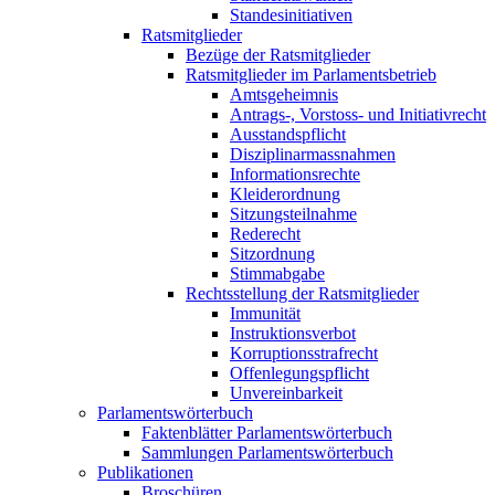
Standesinitiativen
Ratsmitglieder
Bezüge der Ratsmitglieder
Ratsmitglieder im Parlamentsbetrieb
Amtsgeheimnis
Antrags-, Vorstoss- und Initiativrecht
Ausstandspflicht
Disziplinarmassnahmen
Informationsrechte
Kleiderordnung
Sitzungsteilnahme
Rederecht
Sitzordnung
Stimmabgabe
Rechtsstellung der Ratsmitglieder
Immunität
Instruktionsverbot
Korruptionsstrafrecht
Offenlegungspflicht
Unvereinbarkeit
Parlamentswörterbuch
Faktenblätter Parlamentswörterbuch
Sammlungen Parlamentswörterbuch
Publikationen
Broschüren