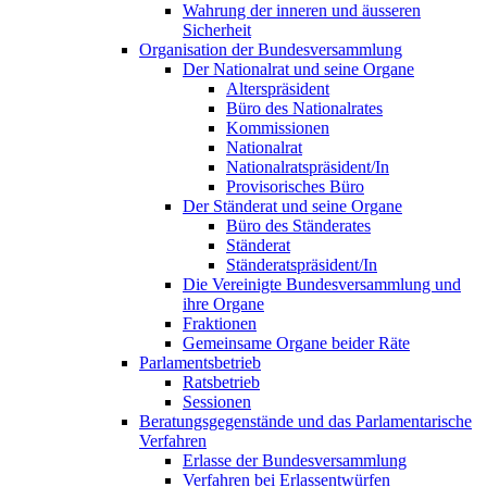
Wahrung der inneren und äusseren
Sicherheit
Organisation der Bundesversammlung
Der Nationalrat und seine Organe
Alterspräsident
Büro des Nationalrates
Kommissionen
Nationalrat
Nationalratspräsident/In
Provisorisches Büro
Der Ständerat und seine Organe
Büro des Ständerates
Ständerat
Ständeratspräsident/In
Die Vereinigte Bundesversammlung und
ihre Organe
Fraktionen
Gemeinsame Organe beider Räte
Parlamentsbetrieb
Ratsbetrieb
Sessionen
Beratungsgegenstände und das Parlamentarische
Verfahren
Erlasse der Bundesversammlung
Verfahren bei Erlassentwürfen