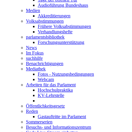
Audioführung Bundeshaus
Medien
Akkreditierungen
Volksabstimmungen
Frühere Volksabstimmungen
Verhandlungshefte
parlamentsbibliothek
Forschungsunterstützung
News
Im Fokus
suchhilfe
Benachrichtigungen
Mediathek
Fotos - Nutzungsbedingungen
Webcam
Arbeiten für das Parlament
Hochschulpraktika
KV-Lehrstelle
Öffentlichkeitsgesetz
Reden
Gastauftritte im Parlament
Sommerserien
Besuchs- und Informationszentrum