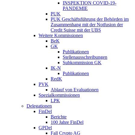
INSPEKTION COVID-19-
PANDEMIE
PUK
PUK Geschäftsführung der Behörden im
Zusammenhang mit der Notfusion der
Credit Suisse mit der UBS
Weitere Kommissionen
BeK
GK
Publikationen
Stellenausschreibungen
Subkommission GK
IK-N
Publikationen
RedK
PVK
Ablauf von Evaluationen
Spezialkommissionen
LPK
Delegationen
FinDel
Berichte
100 Jahre FinDel
GPDel
Fall Crypto AG