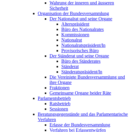
Wahrung der inneren und äusseren
Sicherheit
Organisation der Bundesversammlung
Der Nationalrat und seine Organe
Alterspräsident
Büro des Nationalrates
Kommissionen
Nationalrat
Nationalratspräsident/In
Provisorisches Büro
Der Ständerat und seine Organe
Büro des Ständerates
Ständerat
Ständeratspräsident/In
Die Vereinigte Bundesversammlung und
ihre Organe
Fraktionen
Gemeinsame Organe beider Räte
Parlamentsbetrieb
Ratsbetrieb
Sessionen
Beratungsgegenstände und das Parlamentarische
Verfahren
Erlasse der Bundesversammlung
Verfahren bei Erlassentwürfen