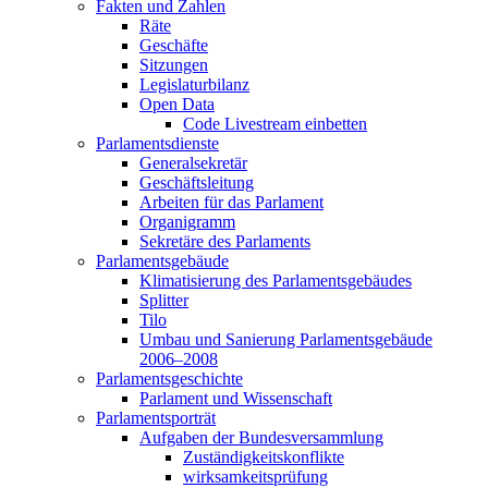
Fakten und Zahlen
Räte
Geschäfte
Sitzungen
Legislaturbilanz
Open Data
Code Livestream einbetten
Parlamentsdienste
Generalsekretär
Geschäftsleitung
Arbeiten für das Parlament
Organigramm
Sekretäre des Parlaments
Parlamentsgebäude
Klimatisierung des Parlamentsgebäudes
Splitter
Tilo
Umbau und Sanierung Parlamentsgebäude
2006–2008
Parlamentsgeschichte
Parlament und Wissenschaft
Parlamentsporträt
Aufgaben der Bundesversammlung
Zuständigkeitskonflikte
wirksamkeitsprüfung