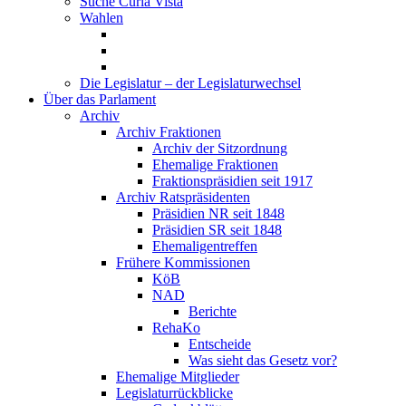
Suche Curia Vista
Wahlen
Die Legislatur – der Legislaturwechsel
Über das Parlament
Archiv
Archiv Fraktionen
Archiv der Sitzordnung
Ehemalige Fraktionen
Fraktionspräsidien seit 1917
Archiv Ratspräsidenten
Präsidien NR seit 1848
Präsidien SR seit 1848
Ehemaligentreffen
Frühere Kommissionen
KöB
NAD
Berichte
RehaKo
Entscheide
Was sieht das Gesetz vor?
Ehemalige Mitglieder
Legislaturrückblicke