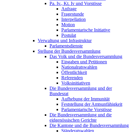
Pa. Iv., Kt. Iv und Vorstösse
Anfrage
Fragestunde
Interpellation
Motion
Parlamentarische Initiative
Postulat
Verwaltung und Infrastruktur
Parlamentsdienste
Stellung der Bundesversammlung
Das Volk und die Bundesversammlung
Eingaben und Petitionen
Nationalratswahlen
Öffentlichkeit
Referenden
Volksinitiativen
Die Bundesversammlung und der
Bundesrat
Aufhebung der Immunität
Feststellung der Amtsunfähigkeit
Parlamentarische Vorstösse
Die Bundesversammlung und die
eidgenössischen Gerichte
Die Kantone und die Bundesversammlung
Ständeratswahlen