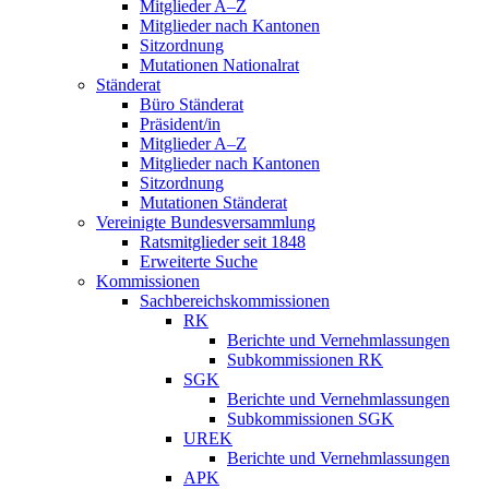
Mitglieder A–Z
Mitglieder nach Kantonen
Sitzordnung
Mutationen Nationalrat
Ständerat
Büro Ständerat
Präsident/in
Mitglieder A–Z
Mitglieder nach Kantonen
Sitzordnung
Mutationen Ständerat
Vereinigte Bundesversammlung
Ratsmitglieder seit 1848
Erweiterte Suche
Kommissionen
Sachbereichskommissionen
RK
Berichte und Vernehmlassungen
Subkommissionen RK
SGK
Berichte und Vernehmlassungen
Subkommissionen SGK
UREK
Berichte und Vernehmlassungen
APK