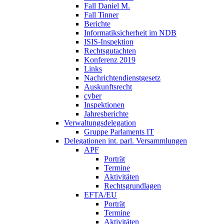
Fall Daniel M.
Fall Tinner
Berichte
Informatiksicherheit ­im NDB
ISIS-Inspektion
Rechtsgutachten
Konferenz 2019
Links
Nachrichtendienstgesetz
Auskunftsrecht
cyber
Inspektionen
Jahresberichte
Verwaltungsdelegation
Gruppe Parlaments IT
Delegationen int. parl. Versammlungen
APF
Porträt
Termine
Aktivitäten
Rechtsgrundlagen
EFTA/EU
Porträt
Termine
Aktivitäten