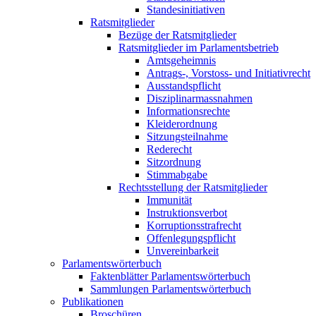
Standesinitiativen
Ratsmitglieder
Bezüge der Ratsmitglieder
Ratsmitglieder im Parlamentsbetrieb
Amtsgeheimnis
Antrags-, Vorstoss- und Initiativrecht
Ausstandspflicht
Disziplinarmassnahmen
Informationsrechte
Kleiderordnung
Sitzungsteilnahme
Rederecht
Sitzordnung
Stimmabgabe
Rechtsstellung der Ratsmitglieder
Immunität
Instruktionsverbot
Korruptionsstrafrecht
Offenlegungspflicht
Unvereinbarkeit
Parlamentswörterbuch
Faktenblätter Parlamentswörterbuch
Sammlungen Parlamentswörterbuch
Publikationen
Broschüren