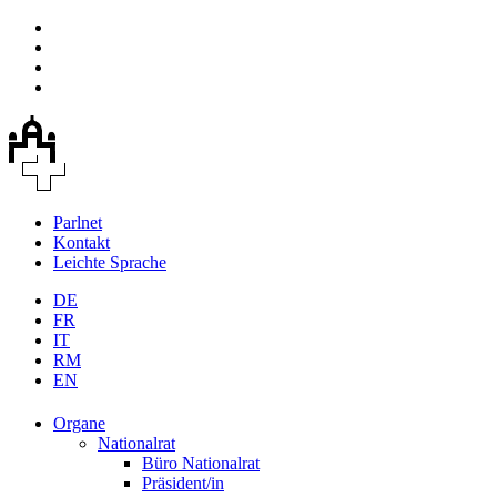
Parlnet
Kontakt
Leichte Sprache
DE
FR
IT
RM
EN
Organe
Nationalrat
Büro Nationalrat
Präsident/in