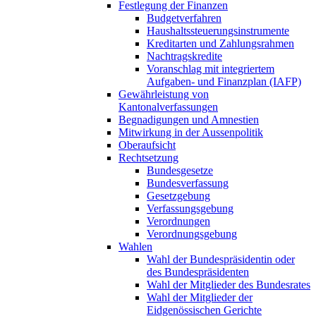
Festlegung der Finanzen
Budgetverfahren
Haushaltssteuerungsinstrumente
Kreditarten und Zahlungsrahmen
Nachtragskredite
Voranschlag mit integriertem
Aufgaben- und Finanzplan (IAFP)
Gewährleistung von
Kantonalverfassungen
Begnadigungen und Amnestien
Mitwirkung in der Aussenpolitik
Oberaufsicht
Rechtsetzung
Bundesgesetze
Bundesverfassung
Gesetzgebung
Verfassungsgebung
Verordnungen
Verordnungsgebung
Wahlen
Wahl der Bundespräsidentin oder
des Bundespräsidenten
Wahl der Mitglieder des Bundesrates
Wahl der Mitglieder der
Eidgenössischen Gerichte