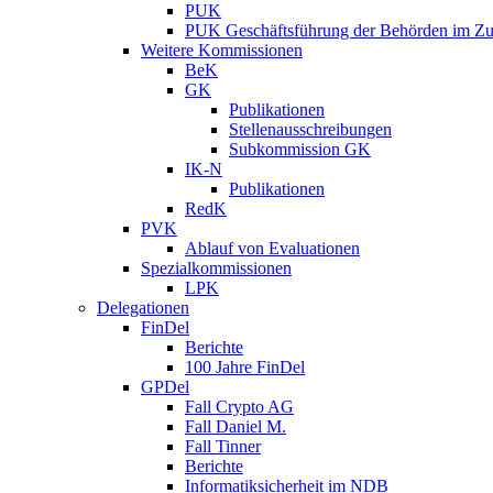
PUK
PUK Geschäftsführung der Behörden im Zus
Weitere Kommissionen
BeK
GK
Publikationen
Stellenausschreibungen
Subkommission GK
IK-N
Publikationen
RedK
PVK
Ablauf von Evaluationen
Spezialkommissionen
LPK
Delegationen
FinDel
Berichte
100 Jahre FinDel
GPDel
Fall Crypto AG
Fall Daniel M.
Fall Tinner
Berichte
Informatiksicherheit ­im NDB