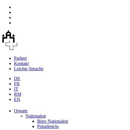
Parlnet
Kontakt
Leichte Sprache
DE
FR
IT
RM
EN
Organe
Nationalrat
Büro Nationalrat
Präsident/in