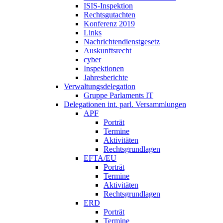
ISIS-Inspektion
Rechtsgutachten
Konferenz 2019
Links
Nachrichtendienstgesetz
Auskunftsrecht
cyber
Inspektionen
Jahresberichte
Verwaltungsdelegation
Gruppe Parlaments IT
Delegationen int. parl. Versammlungen
APF
Porträt
Termine
Aktivitäten
Rechtsgrundlagen
EFTA/EU
Porträt
Termine
Aktivitäten
Rechtsgrundlagen
ERD
Porträt
Termine