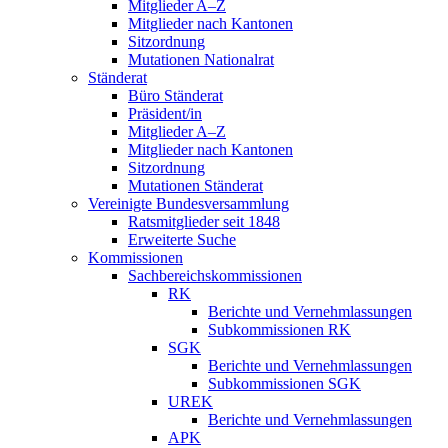
Mitglieder A–Z
Mitglieder nach Kantonen
Sitzordnung
Mutationen Nationalrat
Ständerat
Büro Ständerat
Präsident/in
Mitglieder A–Z
Mitglieder nach Kantonen
Sitzordnung
Mutationen Ständerat
Vereinigte Bundesversammlung
Ratsmitglieder seit 1848
Erweiterte Suche
Kommissionen
Sachbereichskommissionen
RK
Berichte und Vernehmlassungen
Subkommissionen RK
SGK
Berichte und Vernehmlassungen
Subkommissionen SGK
UREK
Berichte und Vernehmlassungen
APK