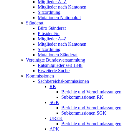
Mitglieder A–Z
Mitglieder nach Kantonen
Sitzordnung
Mutationen Nationalrat
Ständerat
Büro Ständerat
Präsident/in
Mitglieder A–Z
Mitglieder nach Kantonen
Sitzordnung
Mutationen Ständerat
Vereinigte Bundesversammlung
Ratsmitglieder seit 1848
Erweiterte Suche
Kommissionen
Sachbereichskommissionen
RK
Berichte und Vernehmlassungen
Subkommissionen RK
SGK
Berichte und Vernehmlassungen
Subkommissionen SGK
UREK
Berichte und Vernehmlassungen
APK