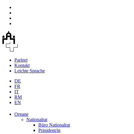
Parlnet
Kontakt
Leichte Sprache
DE
FR
IT
RM
EN
Organe
Nationalrat
Büro Nationalrat
Präsident/in