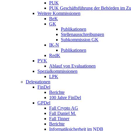
PUK
PUK Geschäftsführung der Behörden im Zus
Weitere Kommissionen
BeK
GK
Publikationen
Stellenausschreibungen
Subkommission GK
IK-N
Publikationen
RedK
PVK
Ablauf von Evaluationen
Spezialkommissionen
LPK
Delegationen
FinDel
Berichte
100 Jahre FinDel
GPDel
Fall Crypto AG
Fall Daniel M.
Fall Tinner
Berichte
Informatiksicherheit ­im NDB