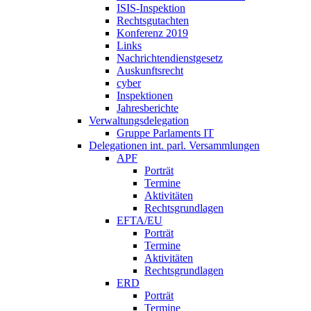
ISIS-Inspektion
Rechtsgutachten
Konferenz 2019
Links
Nachrichtendienstgesetz
Auskunftsrecht
cyber
Inspektionen
Jahresberichte
Verwaltungsdelegation
Gruppe Parlaments IT
Delegationen int. parl. Versammlungen
APF
Porträt
Termine
Aktivitäten
Rechtsgrundlagen
EFTA/EU
Porträt
Termine
Aktivitäten
Rechtsgrundlagen
ERD
Porträt
Termine