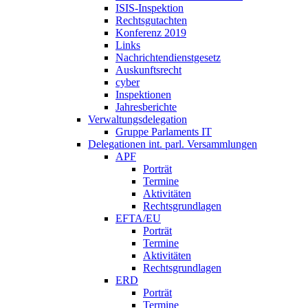
ISIS-Inspektion
Rechtsgutachten
Konferenz 2019
Links
Nachrichtendienstgesetz
Auskunftsrecht
cyber
Inspektionen
Jahresberichte
Verwaltungsdelegation
Gruppe Parlaments IT
Delegationen int. parl. Versammlungen
APF
Porträt
Termine
Aktivitäten
Rechtsgrundlagen
EFTA/EU
Porträt
Termine
Aktivitäten
Rechtsgrundlagen
ERD
Porträt
Termine