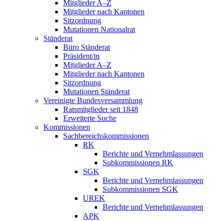
Mitglieder A–Z
Mitglieder nach Kantonen
Sitzordnung
Mutationen Nationalrat
Ständerat
Büro Ständerat
Präsident/in
Mitglieder A–Z
Mitglieder nach Kantonen
Sitzordnung
Mutationen Ständerat
Vereinigte Bundesversammlung
Ratsmitglieder seit 1848
Erweiterte Suche
Kommissionen
Sachbereichskommissionen
RK
Berichte und Vernehmlassungen
Subkommissionen RK
SGK
Berichte und Vernehmlassungen
Subkommissionen SGK
UREK
Berichte und Vernehmlassungen
APK