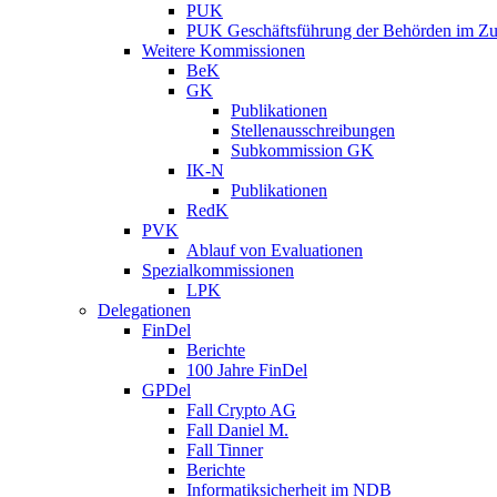
PUK
PUK Geschäftsführung der Behörden im Zus
Weitere Kommissionen
BeK
GK
Publikationen
Stellenausschreibungen
Subkommission GK
IK-N
Publikationen
RedK
PVK
Ablauf von Evaluationen
Spezialkommissionen
LPK
Delegationen
FinDel
Berichte
100 Jahre FinDel
GPDel
Fall Crypto AG
Fall Daniel M.
Fall Tinner
Berichte
Informatiksicherheit ­im NDB