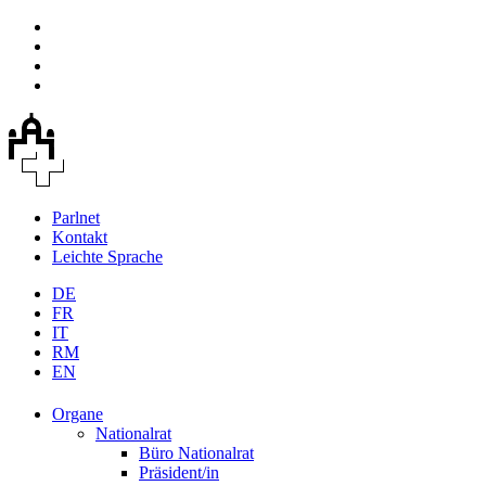
Parlnet
Kontakt
Leichte Sprache
DE
FR
IT
RM
EN
Organe
Nationalrat
Büro Nationalrat
Präsident/in