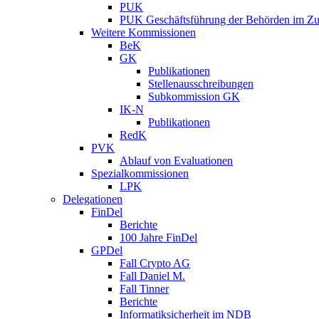
PUK
PUK Geschäftsführung der Behörden im Zus
Weitere Kommissionen
BeK
GK
Publikationen
Stellenausschreibungen
Subkommission GK
IK-N
Publikationen
RedK
PVK
Ablauf von Evaluationen
Spezialkommissionen
LPK
Delegationen
FinDel
Berichte
100 Jahre FinDel
GPDel
Fall Crypto AG
Fall Daniel M.
Fall Tinner
Berichte
Informatiksicherheit ­im NDB