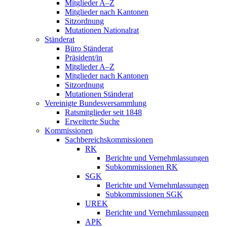
Mitglieder A–Z
Mitglieder nach Kantonen
Sitzordnung
Mutationen Nationalrat
Ständerat
Büro Ständerat
Präsident/in
Mitglieder A–Z
Mitglieder nach Kantonen
Sitzordnung
Mutationen Ständerat
Vereinigte Bundesversammlung
Ratsmitglieder seit 1848
Erweiterte Suche
Kommissionen
Sachbereichskommissionen
RK
Berichte und Vernehmlassungen
Subkommissionen RK
SGK
Berichte und Vernehmlassungen
Subkommissionen SGK
UREK
Berichte und Vernehmlassungen
APK