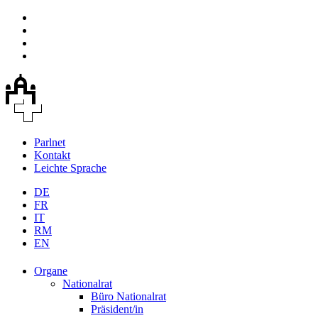
Parlnet
Kontakt
Leichte Sprache
DE
FR
IT
RM
EN
Organe
Nationalrat
Büro Nationalrat
Präsident/in