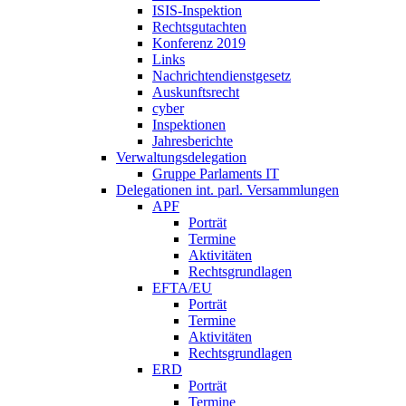
ISIS-Inspektion
Rechtsgutachten
Konferenz 2019
Links
Nachrichtendienstgesetz
Auskunftsrecht
cyber
Inspektionen
Jahresberichte
Verwaltungsdelegation
Gruppe Parlaments IT
Delegationen int. parl. Versammlungen
APF
Porträt
Termine
Aktivitäten
Rechtsgrundlagen
EFTA/EU
Porträt
Termine
Aktivitäten
Rechtsgrundlagen
ERD
Porträt
Termine