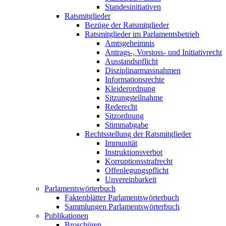
Standesinitiativen
Ratsmitglieder
Bezüge der Ratsmitglieder
Ratsmitglieder im Parlamentsbetrieb
Amtsgeheimnis
Antrags-, Vorstoss- und Initiativrecht
Ausstandspflicht
Disziplinarmassnahmen
Informationsrechte
Kleiderordnung
Sitzungsteilnahme
Rederecht
Sitzordnung
Stimmabgabe
Rechtsstellung der Ratsmitglieder
Immunität
Instruktionsverbot
Korruptionsstrafrecht
Offenlegungspflicht
Unvereinbarkeit
Parlamentswörterbuch
Faktenblätter Parlamentswörterbuch
Sammlungen Parlamentswörterbuch
Publikationen
Broschüren