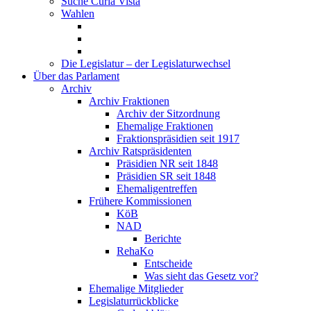
Suche Curia Vista
Wahlen
Die Legislatur – der Legislaturwechsel
Über das Parlament
Archiv
Archiv Fraktionen
Archiv der Sitzordnung
Ehemalige Fraktionen
Fraktionspräsidien seit 1917
Archiv Ratspräsidenten
Präsidien NR seit 1848
Präsidien SR seit 1848
Ehemaligentreffen
Frühere Kommissionen
KöB
NAD
Berichte
RehaKo
Entscheide
Was sieht das Gesetz vor?
Ehemalige Mitglieder
Legislaturrückblicke