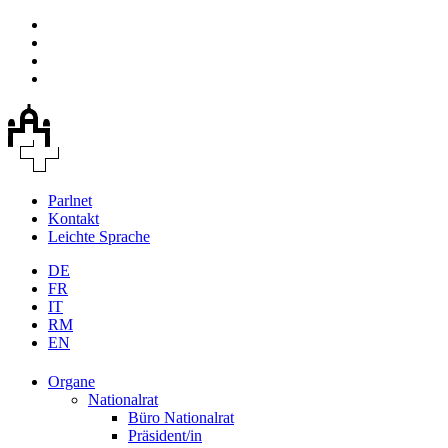
Parlnet
Kontakt
Leichte Sprache
DE
FR
IT
RM
EN
Organe
Nationalrat
Büro Nationalrat
Präsident/in