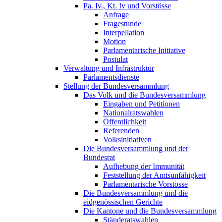
Pa. Iv., Kt. Iv und Vorstösse
Anfrage
Fragestunde
Interpellation
Motion
Parlamentarische Initiative
Postulat
Verwaltung und Infrastruktur
Parlamentsdienste
Stellung der Bundesversammlung
Das Volk und die Bundesversammlung
Eingaben und Petitionen
Nationalratswahlen
Öffentlichkeit
Referenden
Volksinitiativen
Die Bundesversammlung und der
Bundesrat
Aufhebung der Immunität
Feststellung der Amtsunfähigkeit
Parlamentarische Vorstösse
Die Bundesversammlung und die
eidgenössischen Gerichte
Die Kantone und die Bundesversammlung
Ständeratswahlen