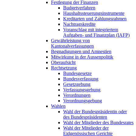
Festlegung der Finanzen
Budgetverfahren
Haushaltssteuerungsinstrumente
Kreditarten und Zahlungsrahmen
Nachtragskredite
Voranschlag mit integriertem
Aufgaben- und Finanzplan (IAFP)
Gewährleistung von
Kantonalverfassungen
Begnadigungen und Amnestien
Mitwirkung in der Aussenpolitik
Oberaufsicht
Rechtsetzung
Bundesgesetze
Bundesverfassung
Gesetzgebung
Verfassungsgebung
Verordnungen
Verordnungsgebung
Wahlen
Wahl der Bundespräsidentin oder
des Bundespräsidenten
Wahl der Mitglieder des Bundesrates
Wahl der Mitglieder der
Eidgenössischen Gerichte