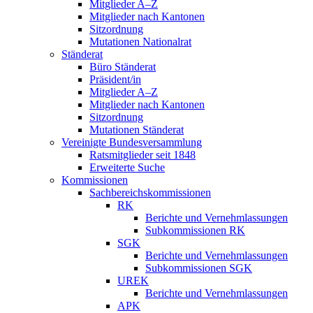
Mitglieder A–Z
Mitglieder nach Kantonen
Sitzordnung
Mutationen Nationalrat
Ständerat
Büro Ständerat
Präsident/in
Mitglieder A–Z
Mitglieder nach Kantonen
Sitzordnung
Mutationen Ständerat
Vereinigte Bundesversammlung
Ratsmitglieder seit 1848
Erweiterte Suche
Kommissionen
Sachbereichskommissionen
RK
Berichte und Vernehmlassungen
Subkommissionen RK
SGK
Berichte und Vernehmlassungen
Subkommissionen SGK
UREK
Berichte und Vernehmlassungen
APK