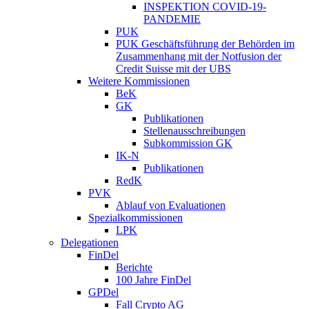
INSPEKTION COVID-19-
PANDEMIE
PUK
PUK Geschäftsführung der Behörden im
Zusammenhang mit der Notfusion der
Credit Suisse mit der UBS
Weitere Kommissionen
BeK
GK
Publikationen
Stellenausschreibungen
Subkommission GK
IK-N
Publikationen
RedK
PVK
Ablauf von Evaluationen
Spezialkommissionen
LPK
Delegationen
FinDel
Berichte
100 Jahre FinDel
GPDel
Fall Crypto AG