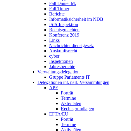
Fall Daniel M.
Fall Tinner
Berichte
Informatiksicherheit ­im NDB
ISIS-Inspektion
Rechtsgutachten
Konferenz 2019
Links
Nachrichtendienstgesetz
Auskunftsrecht
cyber
Inspektionen
Jahresberichte
Verwaltungsdelegation
Gruppe Parlaments IT
Delegationen int. parl. Versammlungen
APF
Porträt
Termine
Aktivitäten
Rechtsgrundlagen
EFTA/EU
Porträt
Termine
Aktivitäten