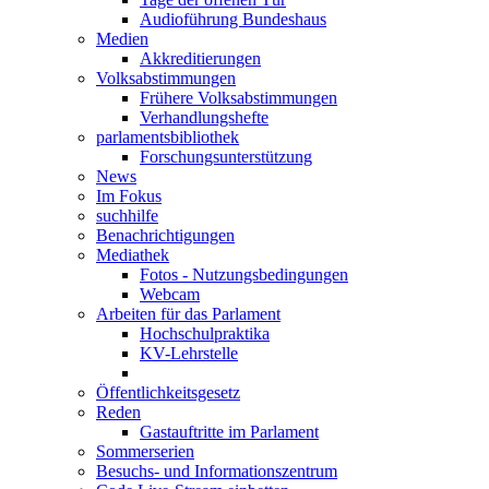
Audioführung Bundeshaus
Medien
Akkreditierungen
Volksabstimmungen
Frühere Volksabstimmungen
Verhandlungshefte
parlamentsbibliothek
Forschungsunterstützung
News
Im Fokus
suchhilfe
Benachrichtigungen
Mediathek
Fotos - Nutzungsbedingungen
Webcam
Arbeiten für das Parlament
Hochschulpraktika
KV-Lehrstelle
Öffentlichkeitsgesetz
Reden
Gastauftritte im Parlament
Sommerserien
Besuchs- und Informationszentrum