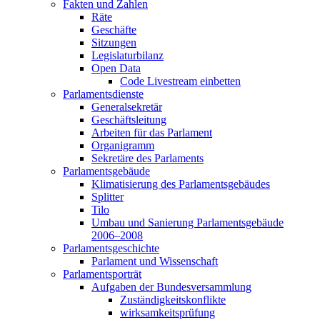
Fakten und Zahlen
Räte
Geschäfte
Sitzungen
Legislaturbilanz
Open Data
Code Livestream einbetten
Parlamentsdienste
Generalsekretär
Geschäftsleitung
Arbeiten für das Parlament
Organigramm
Sekretäre des Parlaments
Parlamentsgebäude
Klimatisierung des Parlamentsgebäudes
Splitter
Tilo
Umbau und Sanierung Parlamentsgebäude
2006–2008
Parlamentsgeschichte
Parlament und Wissenschaft
Parlamentsporträt
Aufgaben der Bundesversammlung
Zuständigkeitskonflikte
wirksamkeitsprüfung