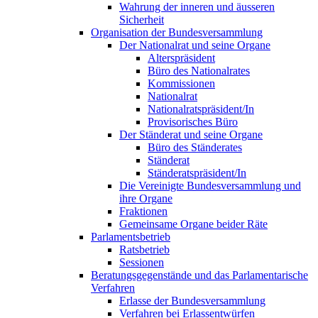
Wahrung der inneren und äusseren
Sicherheit
Organisation der Bundesversammlung
Der Nationalrat und seine Organe
Alterspräsident
Büro des Nationalrates
Kommissionen
Nationalrat
Nationalratspräsident/In
Provisorisches Büro
Der Ständerat und seine Organe
Büro des Ständerates
Ständerat
Ständeratspräsident/In
Die Vereinigte Bundesversammlung und
ihre Organe
Fraktionen
Gemeinsame Organe beider Räte
Parlamentsbetrieb
Ratsbetrieb
Sessionen
Beratungsgegenstände und das Parlamentarische
Verfahren
Erlasse der Bundesversammlung
Verfahren bei Erlassentwürfen