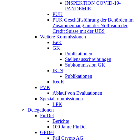
INSPEKTION COVID-19-
PANDEMIE
PUK
PUK Geschäftsführung der Behörden im
Zusammenhang mit der Notfusion der
Credit Suisse mit der UBS
Weitere Kommissionen
BeK
GK
Publikationen
Stellenausschreibungen
Subkommission GK
IK-N
Publikationen
RedK
PVK
Ablauf von Evaluationen
Spezialkommissionen
LPK
Delegationen
FinDel
Berichte
100 Jahre FinDel
GPDel
Fall Crypto AG