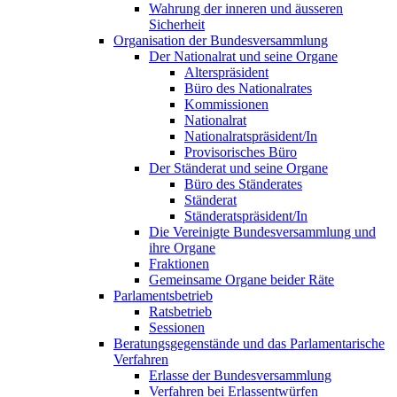
Wahrung der inneren und äusseren
Sicherheit
Organisation der Bundesversammlung
Der Nationalrat und seine Organe
Alterspräsident
Büro des Nationalrates
Kommissionen
Nationalrat
Nationalratspräsident/In
Provisorisches Büro
Der Ständerat und seine Organe
Büro des Ständerates
Ständerat
Ständeratspräsident/In
Die Vereinigte Bundesversammlung und
ihre Organe
Fraktionen
Gemeinsame Organe beider Räte
Parlamentsbetrieb
Ratsbetrieb
Sessionen
Beratungsgegenstände und das Parlamentarische
Verfahren
Erlasse der Bundesversammlung
Verfahren bei Erlassentwürfen