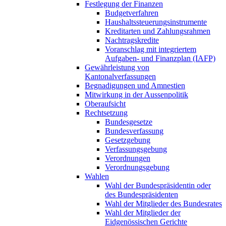
Festlegung der Finanzen
Budgetverfahren
Haushaltssteuerungsinstrumente
Kreditarten und Zahlungsrahmen
Nachtragskredite
Voranschlag mit integriertem
Aufgaben- und Finanzplan (IAFP)
Gewährleistung von
Kantonalverfassungen
Begnadigungen und Amnestien
Mitwirkung in der Aussenpolitik
Oberaufsicht
Rechtsetzung
Bundesgesetze
Bundesverfassung
Gesetzgebung
Verfassungsgebung
Verordnungen
Verordnungsgebung
Wahlen
Wahl der Bundespräsidentin oder
des Bundespräsidenten
Wahl der Mitglieder des Bundesrates
Wahl der Mitglieder der
Eidgenössischen Gerichte