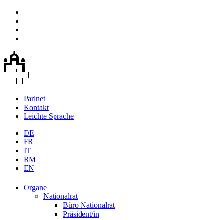
Parlnet
Kontakt
Leichte Sprache
DE
FR
IT
RM
EN
Organe
Nationalrat
Büro Nationalrat
Präsident/in