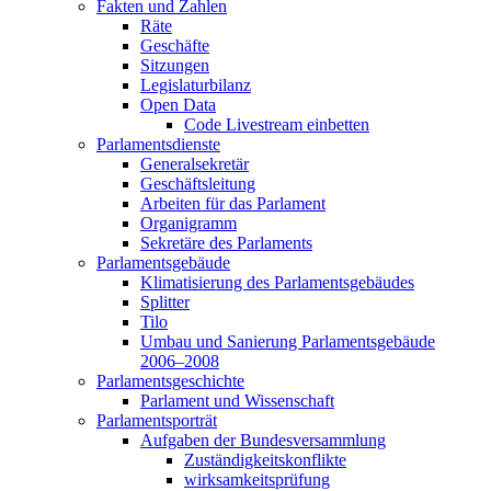
Fakten und Zahlen
Räte
Geschäfte
Sitzungen
Legislaturbilanz
Open Data
Code Livestream einbetten
Parlamentsdienste
Generalsekretär
Geschäftsleitung
Arbeiten für das Parlament
Organigramm
Sekretäre des Parlaments
Parlamentsgebäude
Klimatisierung des Parlamentsgebäudes
Splitter
Tilo
Umbau und Sanierung Parlamentsgebäude
2006–2008
Parlamentsgeschichte
Parlament und Wissenschaft
Parlamentsporträt
Aufgaben der Bundesversammlung
Zuständigkeitskonflikte
wirksamkeitsprüfung