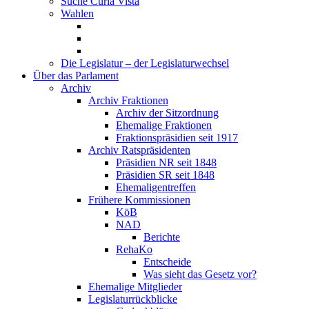
Suche Curia Vista
Wahlen
Die Legislatur – der Legislaturwechsel
Über das Parlament
Archiv
Archiv Fraktionen
Archiv der Sitzordnung
Ehemalige Fraktionen
Fraktionspräsidien seit 1917
Archiv Ratspräsidenten
Präsidien NR seit 1848
Präsidien SR seit 1848
Ehemaligentreffen
Frühere Kommissionen
KöB
NAD
Berichte
RehaKo
Entscheide
Was sieht das Gesetz vor?
Ehemalige Mitglieder
Legislaturrückblicke