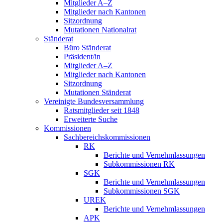
Mitglieder A–Z
Mitglieder nach Kantonen
Sitzordnung
Mutationen Nationalrat
Ständerat
Büro Ständerat
Präsident/in
Mitglieder A–Z
Mitglieder nach Kantonen
Sitzordnung
Mutationen Ständerat
Vereinigte Bundesversammlung
Ratsmitglieder seit 1848
Erweiterte Suche
Kommissionen
Sachbereichskommissionen
RK
Berichte und Vernehmlassungen
Subkommissionen RK
SGK
Berichte und Vernehmlassungen
Subkommissionen SGK
UREK
Berichte und Vernehmlassungen
APK