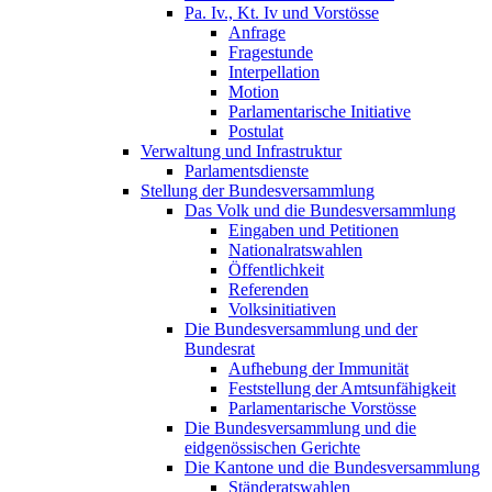
Pa. Iv., Kt. Iv und Vorstösse
Anfrage
Fragestunde
Interpellation
Motion
Parlamentarische Initiative
Postulat
Verwaltung und Infrastruktur
Parlamentsdienste
Stellung der Bundesversammlung
Das Volk und die Bundesversammlung
Eingaben und Petitionen
Nationalratswahlen
Öffentlichkeit
Referenden
Volksinitiativen
Die Bundesversammlung und der
Bundesrat
Aufhebung der Immunität
Feststellung der Amtsunfähigkeit
Parlamentarische Vorstösse
Die Bundesversammlung und die
eidgenössischen Gerichte
Die Kantone und die Bundesversammlung
Ständeratswahlen