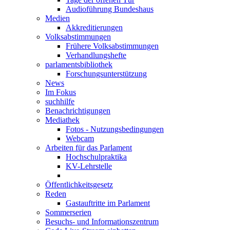
Audioführung Bundeshaus
Medien
Akkreditierungen
Volksabstimmungen
Frühere Volksabstimmungen
Verhandlungshefte
parlamentsbibliothek
Forschungsunterstützung
News
Im Fokus
suchhilfe
Benachrichtigungen
Mediathek
Fotos - Nutzungsbedingungen
Webcam
Arbeiten für das Parlament
Hochschulpraktika
KV-Lehrstelle
Öffentlichkeitsgesetz
Reden
Gastauftritte im Parlament
Sommerserien
Besuchs- und Informationszentrum