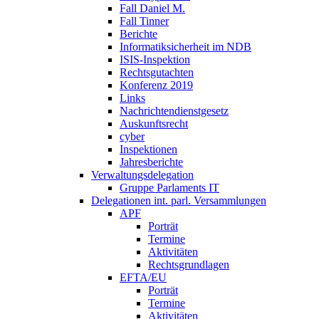
Fall Daniel M.
Fall Tinner
Berichte
Informatiksicherheit ­im NDB
ISIS-Inspektion
Rechtsgutachten
Konferenz 2019
Links
Nachrichtendienstgesetz
Auskunftsrecht
cyber
Inspektionen
Jahresberichte
Verwaltungsdelegation
Gruppe Parlaments IT
Delegationen int. parl. Versammlungen
APF
Porträt
Termine
Aktivitäten
Rechtsgrundlagen
EFTA/EU
Porträt
Termine
Aktivitäten