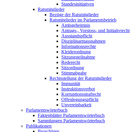
Standesinitiativen
Ratsmitglieder
Bezüge der Ratsmitglieder
Ratsmitglieder im Parlamentsbetrieb
Amtsgeheimnis
Antrags-, Vorstoss- und Initiativrecht
Ausstandspflicht
Disziplinarmassnahmen
Informationsrechte
Kleiderordnung
Sitzungsteilnahme
Rederecht
Sitzordnung
Stimmabgabe
Rechtsstellung der Ratsmitglieder
Immunität
Instruktionsverbot
Korruptionsstrafrecht
Offenlegungspflicht
Unvereinbarkeit
Parlamentswörterbuch
Faktenblätter Parlamentswörterbuch
Sammlungen Parlamentswörterbuch
Publikationen
Broschüren