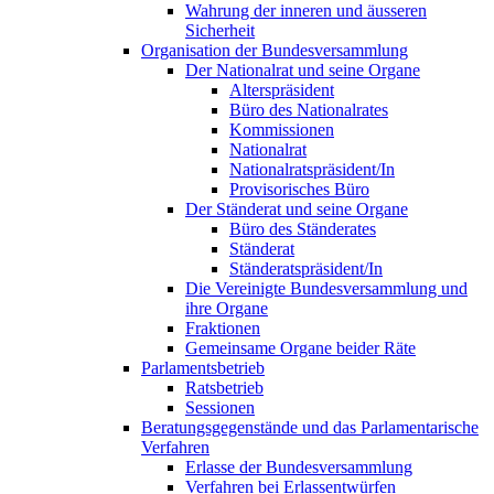
Wahrung der inneren und äusseren
Sicherheit
Organisation der Bundesversammlung
Der Nationalrat und seine Organe
Alterspräsident
Büro des Nationalrates
Kommissionen
Nationalrat
Nationalratspräsident/In
Provisorisches Büro
Der Ständerat und seine Organe
Büro des Ständerates
Ständerat
Ständeratspräsident/In
Die Vereinigte Bundesversammlung und
ihre Organe
Fraktionen
Gemeinsame Organe beider Räte
Parlamentsbetrieb
Ratsbetrieb
Sessionen
Beratungsgegenstände und das Parlamentarische
Verfahren
Erlasse der Bundesversammlung
Verfahren bei Erlassentwürfen