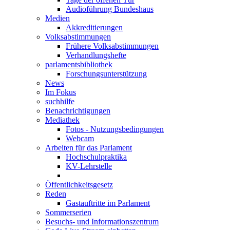
Audioführung Bundeshaus
Medien
Akkreditierungen
Volksabstimmungen
Frühere Volksabstimmungen
Verhandlungshefte
parlamentsbibliothek
Forschungsunterstützung
News
Im Fokus
suchhilfe
Benachrichtigungen
Mediathek
Fotos - Nutzungsbedingungen
Webcam
Arbeiten für das Parlament
Hochschulpraktika
KV-Lehrstelle
Öffentlichkeitsgesetz
Reden
Gastauftritte im Parlament
Sommerserien
Besuchs- und Informationszentrum