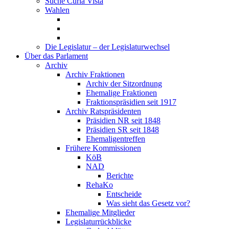
Suche Curia Vista
Wahlen
Die Legislatur – der Legislaturwechsel
Über das Parlament
Archiv
Archiv Fraktionen
Archiv der Sitzordnung
Ehemalige Fraktionen
Fraktionspräsidien seit 1917
Archiv Ratspräsidenten
Präsidien NR seit 1848
Präsidien SR seit 1848
Ehemaligentreffen
Frühere Kommissionen
KöB
NAD
Berichte
RehaKo
Entscheide
Was sieht das Gesetz vor?
Ehemalige Mitglieder
Legislaturrückblicke