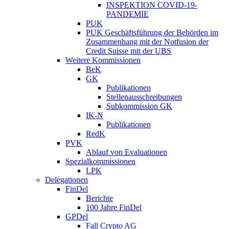
INSPEKTION COVID-19-
PANDEMIE
PUK
PUK Geschäftsführung der Behörden im
Zusammenhang mit der Notfusion der
Credit Suisse mit der UBS
Weitere Kommissionen
BeK
GK
Publikationen
Stellenausschreibungen
Subkommission GK
IK-N
Publikationen
RedK
PVK
Ablauf von Evaluationen
Spezialkommissionen
LPK
Delegationen
FinDel
Berichte
100 Jahre FinDel
GPDel
Fall Crypto AG