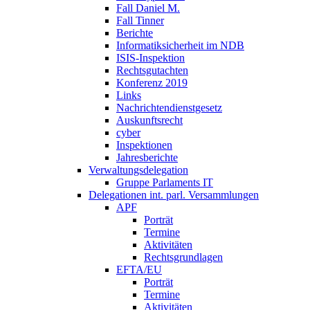
Fall Daniel M.
Fall Tinner
Berichte
Informatiksicherheit ­im NDB
ISIS-Inspektion
Rechtsgutachten
Konferenz 2019
Links
Nachrichtendienstgesetz
Auskunftsrecht
cyber
Inspektionen
Jahresberichte
Verwaltungsdelegation
Gruppe Parlaments IT
Delegationen int. parl. Versammlungen
APF
Porträt
Termine
Aktivitäten
Rechtsgrundlagen
EFTA/EU
Porträt
Termine
Aktivitäten