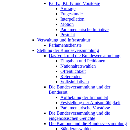
Pa. Iv., Kt. Iv und Vorstösse
Anfrage
Fragestunde
Interpellation
Motion
Parlamentarische Initiative
Postulat
Verwaltung und Infrastruktur
Parlamentsdienste
Stellung der Bundesversammlung
Das Volk und die Bundesversammlung
Eingaben und Petitionen
Nationalratswahlen
Öffentlichkeit
Referenden
Volksinitiativen
Die Bundesversammlung und der
Bundesrat
Aufhebung der Immunität
Feststellung der Amtsunfähigkeit
Parlamentarische Vorstösse
Die Bundesversammlung und die
eidgenössischen Gerichte
Die Kantone und die Bundesversammlung
Ständeratswahlen