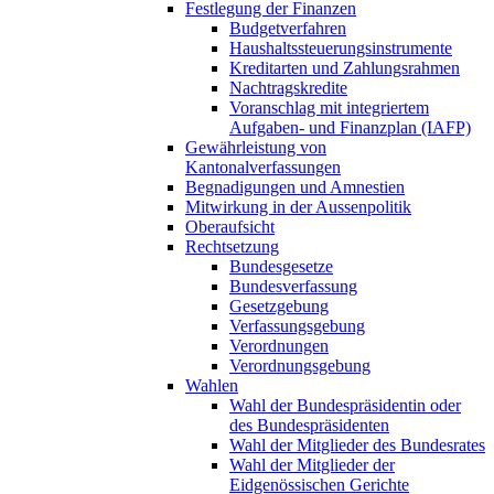
Festlegung der Finanzen
Budgetverfahren
Haushaltssteuerungsinstrumente
Kreditarten und Zahlungsrahmen
Nachtragskredite
Voranschlag mit integriertem
Aufgaben- und Finanzplan (IAFP)
Gewährleistung von
Kantonalverfassungen
Begnadigungen und Amnestien
Mitwirkung in der Aussenpolitik
Oberaufsicht
Rechtsetzung
Bundesgesetze
Bundesverfassung
Gesetzgebung
Verfassungsgebung
Verordnungen
Verordnungsgebung
Wahlen
Wahl der Bundespräsidentin oder
des Bundespräsidenten
Wahl der Mitglieder des Bundesrates
Wahl der Mitglieder der
Eidgenössischen Gerichte