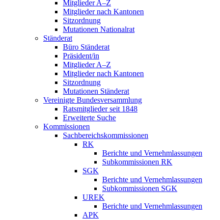
Mitglieder A–Z
Mitglieder nach Kantonen
Sitzordnung
Mutationen Nationalrat
Ständerat
Büro Ständerat
Präsident/in
Mitglieder A–Z
Mitglieder nach Kantonen
Sitzordnung
Mutationen Ständerat
Vereinigte Bundesversammlung
Ratsmitglieder seit 1848
Erweiterte Suche
Kommissionen
Sachbereichskommissionen
RK
Berichte und Vernehmlassungen
Subkommissionen RK
SGK
Berichte und Vernehmlassungen
Subkommissionen SGK
UREK
Berichte und Vernehmlassungen
APK