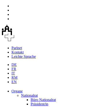
Parlnet
Kontakt
Leichte Sprache
DE
FR
IT
RM
EN
Organe
Nationalrat
Büro Nationalrat
Präsident/in