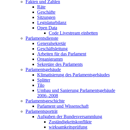
Fakten und Zahlen
Räte
Geschäfte
Sitzungen
Legislaturbilanz
Open Data
Code Livestream einbetten
Parlamentsdienste
Generalsekretär
Geschäftsleitung
Arbeiten für das Parlament
Organigramm
Sekretäre des Parlaments
Parlamentsgebäude
Klimatisierung des Parlamentsgebäudes
Splitter
Tilo
Umbau und Sanierung Parlamentsgebäude
2006–2008
Parlamentsgeschichte
Parlament und Wissenschaft
Parlamentsporträt
Aufgaben der Bundesversammlung
Zuständigkeitskonflikte
wirksamkeitsprüfung