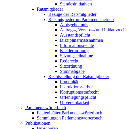
Standesinitiativen
Ratsmitglieder
Bezüge der Ratsmitglieder
Ratsmitglieder im Parlamentsbetrieb
Amtsgeheimnis
Antrags-, Vorstoss- und Initiativrecht
Ausstandspflicht
Disziplinarmassnahmen
Informationsrechte
Kleiderordnung
Sitzungsteilnahme
Rederecht
Sitzordnung
Stimmabgabe
Rechtsstellung der Ratsmitglieder
Immunität
Instruktionsverbot
Korruptionsstrafrecht
Offenlegungspflicht
Unvereinbarkeit
Parlamentswörterbuch
Faktenblätter Parlamentswörterbuch
Sammlungen Parlamentswörterbuch
Publikationen
Broschüren