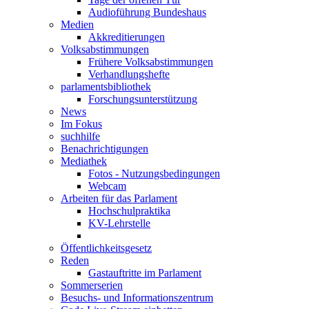
Audioführung Bundeshaus
Medien
Akkreditierungen
Volksabstimmungen
Frühere Volksabstimmungen
Verhandlungshefte
parlamentsbibliothek
Forschungsunterstützung
News
Im Fokus
suchhilfe
Benachrichtigungen
Mediathek
Fotos - Nutzungsbedingungen
Webcam
Arbeiten für das Parlament
Hochschulpraktika
KV-Lehrstelle
Öffentlichkeitsgesetz
Reden
Gastauftritte im Parlament
Sommerserien
Besuchs- und Informationszentrum