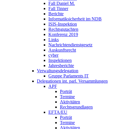
Fall Daniel M.
Fall Tinner
Berichte
Informatiksicherheit ­im NDB
ISIS-Inspektion
Rechtsgutachten
Konferenz 2019
Links
Nachrichtendienstgesetz
Auskunftsrecht
cyber
Inspektionen
Jahresberichte
Verwaltungsdelegation
Gruppe Parlaments IT
Delegationen int. parl. Versammlungen
APF
Porträt
Termine
Aktivitäten
Rechtsgrundlagen
EFTA/EU
Porträt
Termine
Aktivitäten