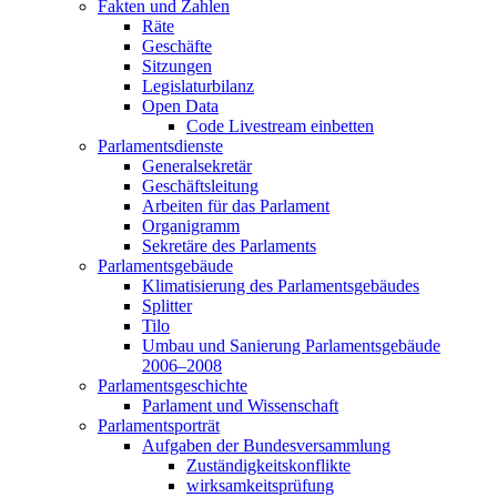
Fakten und Zahlen
Räte
Geschäfte
Sitzungen
Legislaturbilanz
Open Data
Code Livestream einbetten
Parlamentsdienste
Generalsekretär
Geschäftsleitung
Arbeiten für das Parlament
Organigramm
Sekretäre des Parlaments
Parlamentsgebäude
Klimatisierung des Parlamentsgebäudes
Splitter
Tilo
Umbau und Sanierung Parlamentsgebäude
2006–2008
Parlamentsgeschichte
Parlament und Wissenschaft
Parlamentsporträt
Aufgaben der Bundesversammlung
Zuständigkeitskonflikte
wirksamkeitsprüfung