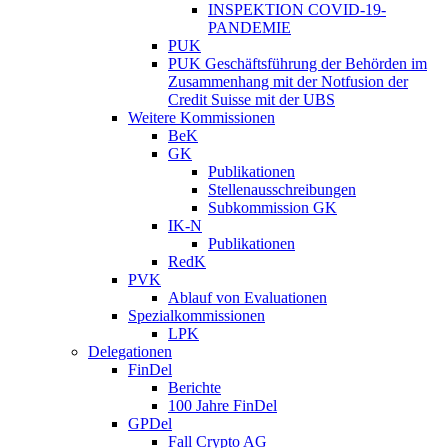
INSPEKTION COVID-19-
PANDEMIE
PUK
PUK Geschäftsführung der Behörden im
Zusammenhang mit der Notfusion der
Credit Suisse mit der UBS
Weitere Kommissionen
BeK
GK
Publikationen
Stellenausschreibungen
Subkommission GK
IK-N
Publikationen
RedK
PVK
Ablauf von Evaluationen
Spezialkommissionen
LPK
Delegationen
FinDel
Berichte
100 Jahre FinDel
GPDel
Fall Crypto AG