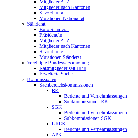
Mitglieder A–Z
Mitglieder nach Kantonen
Sitzordnung
Mutationen Nationalrat
Ständerat
Büro Ständerat
Präsident/in
Mitglieder A–Z
Mitglieder nach Kantonen
Sitzordnung
Mutationen Ständerat
Vereinigte Bundesversammlung
Ratsmitglieder seit 1848
Erweiterte Suche
Kommissionen
Sachbereichskommissionen
RK
Berichte und Vernehmlassungen
Subkommissionen RK
SGK
Berichte und Vernehmlassungen
Subkommissionen SGK
UREK
Berichte und Vernehmlassungen
APK