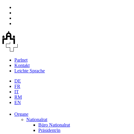
Parlnet
Kontakt
Leichte Sprache
DE
FR
IT
RM
EN
Organe
Nationalrat
Büro Nationalrat
Präsident/in