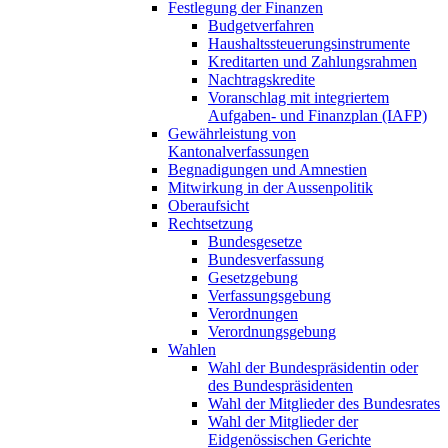
Festlegung der Finanzen
Budgetverfahren
Haushaltssteuerungsinstrumente
Kreditarten und Zahlungsrahmen
Nachtragskredite
Voranschlag mit integriertem
Aufgaben- und Finanzplan (IAFP)
Gewährleistung von
Kantonalverfassungen
Begnadigungen und Amnestien
Mitwirkung in der Aussenpolitik
Oberaufsicht
Rechtsetzung
Bundesgesetze
Bundesverfassung
Gesetzgebung
Verfassungsgebung
Verordnungen
Verordnungsgebung
Wahlen
Wahl der Bundespräsidentin oder
des Bundespräsidenten
Wahl der Mitglieder des Bundesrates
Wahl der Mitglieder der
Eidgenössischen Gerichte