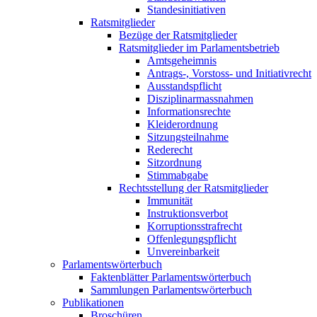
Standesinitiativen
Ratsmitglieder
Bezüge der Ratsmitglieder
Ratsmitglieder im Parlamentsbetrieb
Amtsgeheimnis
Antrags-, Vorstoss- und Initiativrecht
Ausstandspflicht
Disziplinarmassnahmen
Informationsrechte
Kleiderordnung
Sitzungsteilnahme
Rederecht
Sitzordnung
Stimmabgabe
Rechtsstellung der Ratsmitglieder
Immunität
Instruktionsverbot
Korruptionsstrafrecht
Offenlegungspflicht
Unvereinbarkeit
Parlamentswörterbuch
Faktenblätter Parlamentswörterbuch
Sammlungen Parlamentswörterbuch
Publikationen
Broschüren