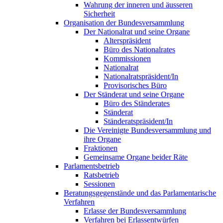
Wahrung der inneren und äusseren
Sicherheit
Organisation der Bundesversammlung
Der Nationalrat und seine Organe
Alterspräsident
Büro des Nationalrates
Kommissionen
Nationalrat
Nationalratspräsident/In
Provisorisches Büro
Der Ständerat und seine Organe
Büro des Ständerates
Ständerat
Ständeratspräsident/In
Die Vereinigte Bundesversammlung und
ihre Organe
Fraktionen
Gemeinsame Organe beider Räte
Parlamentsbetrieb
Ratsbetrieb
Sessionen
Beratungsgegenstände und das Parlamentarische
Verfahren
Erlasse der Bundesversammlung
Verfahren bei Erlassentwürfen