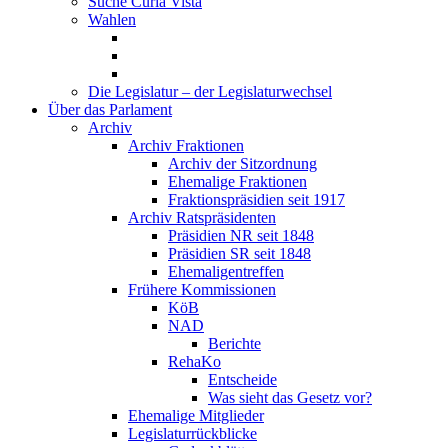
Suche Curia Vista
Wahlen
Die Legislatur – der Legislaturwechsel
Über das Parlament
Archiv
Archiv Fraktionen
Archiv der Sitzordnung
Ehemalige Fraktionen
Fraktionspräsidien seit 1917
Archiv Ratspräsidenten
Präsidien NR seit 1848
Präsidien SR seit 1848
Ehemaligentreffen
Frühere Kommissionen
KöB
NAD
Berichte
RehaKo
Entscheide
Was sieht das Gesetz vor?
Ehemalige Mitglieder
Legislaturrückblicke