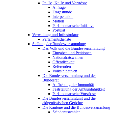
Pa. Iv., Kt. Iv und Vorstösse
Anfrage
Fragestunde
Interpellation
Motion
Parlamentarische Initiative
Postulat
Verwaltung und Infrastruktur
Parlamentsdienste
Stellung der Bundesversammlung
Das Volk und die Bundesversammlung
Eingaben und Petitionen
Nationalratswahlen
Öffentlichkeit
Referenden
Volksinitiativen
Die Bundesversammlung und der
Bundesrat
Aufhebung der Immunität
Feststellung der Amtsunfähigkeit
Parlamentarische Vorstösse
Die Bundesversammlung und die
eidgenössischen Gerichte
Die Kantone und die Bundesversammlung
Ständeratswahlen