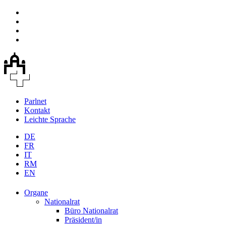
Parlnet
Kontakt
Leichte Sprache
DE
FR
IT
RM
EN
Organe
Nationalrat
Büro Nationalrat
Präsident/in