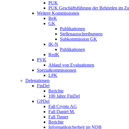
PUK
PUK Geschäftsführung der Behörden im Zus
Weitere Kommissionen
BeK
GK
Publikationen
Stellenausschreibungen
Subkommission GK
IK-N
Publikationen
RedK
PVK
Ablauf von Evaluationen
Spezialkommissionen
LPK
Delegationen
FinDel
Berichte
100 Jahre FinDel
GPDel
Fall Crypto AG
Fall Daniel M.
Fall Tinner
Berichte
Informatiksicherheit ­im NDB