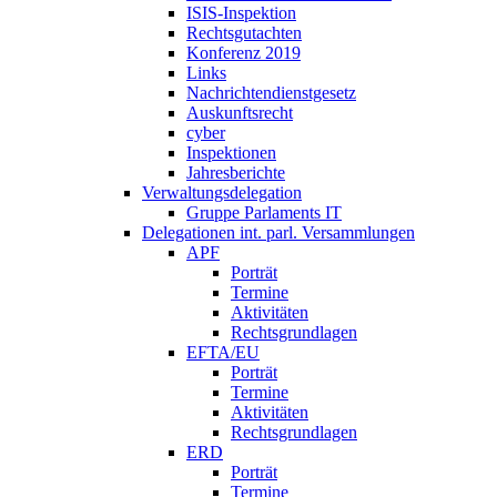
ISIS-Inspektion
Rechtsgutachten
Konferenz 2019
Links
Nachrichtendienstgesetz
Auskunftsrecht
cyber
Inspektionen
Jahresberichte
Verwaltungsdelegation
Gruppe Parlaments IT
Delegationen int. parl. Versammlungen
APF
Porträt
Termine
Aktivitäten
Rechtsgrundlagen
EFTA/EU
Porträt
Termine
Aktivitäten
Rechtsgrundlagen
ERD
Porträt
Termine