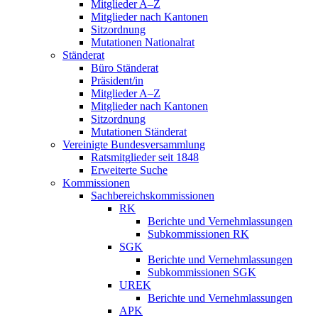
Mitglieder A–Z
Mitglieder nach Kantonen
Sitzordnung
Mutationen Nationalrat
Ständerat
Büro Ständerat
Präsident/in
Mitglieder A–Z
Mitglieder nach Kantonen
Sitzordnung
Mutationen Ständerat
Vereinigte Bundesversammlung
Ratsmitglieder seit 1848
Erweiterte Suche
Kommissionen
Sachbereichskommissionen
RK
Berichte und Vernehmlassungen
Subkommissionen RK
SGK
Berichte und Vernehmlassungen
Subkommissionen SGK
UREK
Berichte und Vernehmlassungen
APK