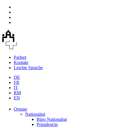
Parlnet
Kontakt
Leichte Sprache
DE
FR
IT
RM
EN
Organe
Nationalrat
Büro Nationalrat
Präsident/in