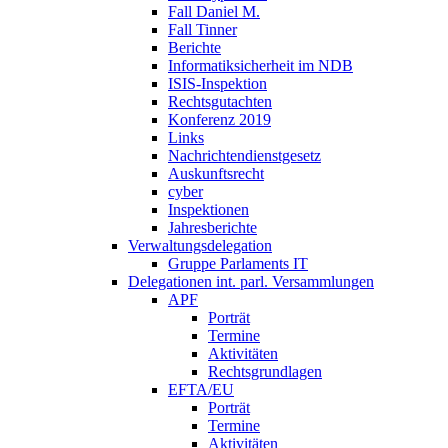
Fall Daniel M.
Fall Tinner
Berichte
Informatiksicherheit ­im NDB
ISIS-Inspektion
Rechtsgutachten
Konferenz 2019
Links
Nachrichtendienstgesetz
Auskunftsrecht
cyber
Inspektionen
Jahresberichte
Verwaltungsdelegation
Gruppe Parlaments IT
Delegationen int. parl. Versammlungen
APF
Porträt
Termine
Aktivitäten
Rechtsgrundlagen
EFTA/EU
Porträt
Termine
Aktivitäten