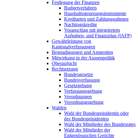
Festlegung der Finanzen
Budgetverfahren
Haushaltssteuerungsinstrumente
Kreditarten und Zahlungsrahmen
Nachtragskredite
Voranschlag mit integriertem
Aufgaben- und Finanzplan (IAFP)
Gewährleistung von
Kantonalverfassungen
Begnadigungen und Amnestien
Mitwirkung in der Aussenpolitik
Oberaufsicht
Rechtsetzung
Bundesgesetze
Bundesverfassung
Gesetzgebung
Verfassungsgebung
Verordnungen
Verordnungsgebung
Wahlen
Wahl der Bundespräsidentin oder
des Bundespräsidenten
Wahl der Mitglieder des Bundesrates
Wahl der Mitglieder der
Eidgenössischen Gerichte