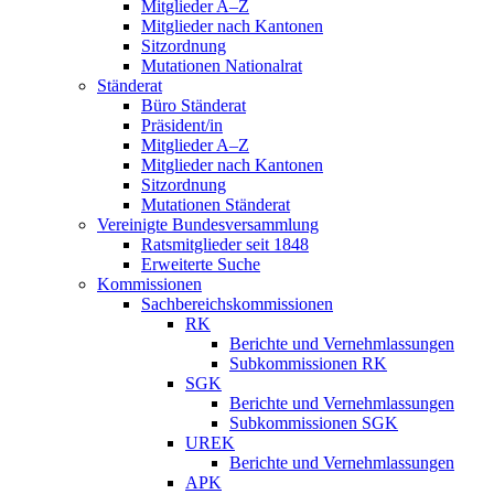
Mitglieder A–Z
Mitglieder nach Kantonen
Sitzordnung
Mutationen Nationalrat
Ständerat
Büro Ständerat
Präsident/in
Mitglieder A–Z
Mitglieder nach Kantonen
Sitzordnung
Mutationen Ständerat
Vereinigte Bundesversammlung
Ratsmitglieder seit 1848
Erweiterte Suche
Kommissionen
Sachbereichskommissionen
RK
Berichte und Vernehmlassungen
Subkommissionen RK
SGK
Berichte und Vernehmlassungen
Subkommissionen SGK
UREK
Berichte und Vernehmlassungen
APK