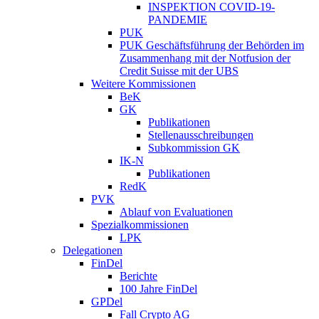
INSPEKTION COVID-19-
PANDEMIE
PUK
PUK Geschäftsführung der Behörden im
Zusammenhang mit der Notfusion der
Credit Suisse mit der UBS
Weitere Kommissionen
BeK
GK
Publikationen
Stellenausschreibungen
Subkommission GK
IK-N
Publikationen
RedK
PVK
Ablauf von Evaluationen
Spezialkommissionen
LPK
Delegationen
FinDel
Berichte
100 Jahre FinDel
GPDel
Fall Crypto AG