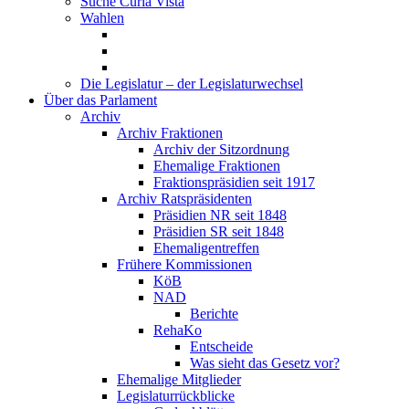
Suche Curia Vista
Wahlen
Die Legislatur – der Legislaturwechsel
Über das Parlament
Archiv
Archiv Fraktionen
Archiv der Sitzordnung
Ehemalige Fraktionen
Fraktionspräsidien seit 1917
Archiv Ratspräsidenten
Präsidien NR seit 1848
Präsidien SR seit 1848
Ehemaligentreffen
Frühere Kommissionen
KöB
NAD
Berichte
RehaKo
Entscheide
Was sieht das Gesetz vor?
Ehemalige Mitglieder
Legislaturrückblicke