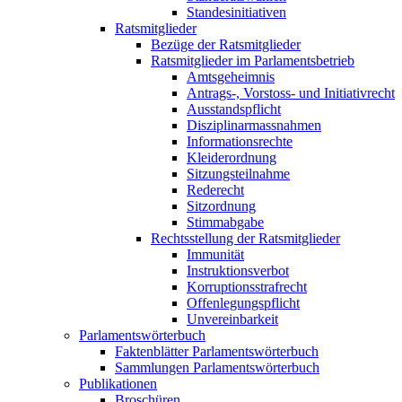
Standesinitiativen
Ratsmitglieder
Bezüge der Ratsmitglieder
Ratsmitglieder im Parlamentsbetrieb
Amtsgeheimnis
Antrags-, Vorstoss- und Initiativrecht
Ausstandspflicht
Disziplinarmassnahmen
Informationsrechte
Kleiderordnung
Sitzungsteilnahme
Rederecht
Sitzordnung
Stimmabgabe
Rechtsstellung der Ratsmitglieder
Immunität
Instruktionsverbot
Korruptionsstrafrecht
Offenlegungspflicht
Unvereinbarkeit
Parlamentswörterbuch
Faktenblätter Parlamentswörterbuch
Sammlungen Parlamentswörterbuch
Publikationen
Broschüren