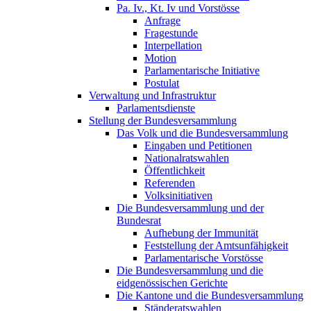
Pa. Iv., Kt. Iv und Vorstösse
Anfrage
Fragestunde
Interpellation
Motion
Parlamentarische Initiative
Postulat
Verwaltung und Infrastruktur
Parlamentsdienste
Stellung der Bundesversammlung
Das Volk und die Bundesversammlung
Eingaben und Petitionen
Nationalratswahlen
Öffentlichkeit
Referenden
Volksinitiativen
Die Bundesversammlung und der
Bundesrat
Aufhebung der Immunität
Feststellung der Amtsunfähigkeit
Parlamentarische Vorstösse
Die Bundesversammlung und die
eidgenössischen Gerichte
Die Kantone und die Bundesversammlung
Ständeratswahlen