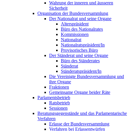
Wahrung der inneren und äusseren
Sicherheit
Organisation der Bundesversammlung
Der Nationalrat und seine Organe
Alterspräsident
Büro des Nationalrates
Kommissionen
Nationalrat
Nationalratspräsident/In
Provisorisches Büro
Der Ständerat und seine Organe
Büro des Ständerates
Ständerat
Ständeratspräsident/In
Die Vereinigte Bundesversammlung und
ihre Organe
Fraktionen
Gemeinsame Organe beider Räte
Parlamentsbetrieb
Ratsbetrieb
Sessionen
Beratungsgegenstände und das Parlamentarische
Verfahren
Erlasse der Bundesversammlung
Verfahren bei Erlassentwürfen