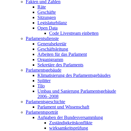
Fakten und Zahlen
Räte
Geschäfte
Sitzungen
Legislaturbilanz
Open Data
Code Livestream einbetten
Parlamentsdienste
Generalsekretär
Geschäftsleitung
Arbeiten für das Parlament
Organigramm
Sekretäre des Parlaments
Parlamentsgebäude
Klimatisierung des Parlamentsgebäudes
Splitter
Tilo
Umbau und Sanierung Parlamentsgebäude
2006–2008
Parlamentsgeschichte
Parlament und Wissenschaft
Parlamentsporträt
Aufgaben der Bundesversammlung
Zuständigkeitskonflikte
wirksamkeitsprüfung