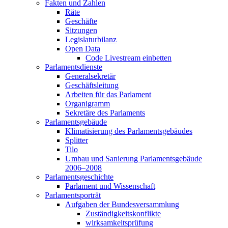
Fakten und Zahlen
Räte
Geschäfte
Sitzungen
Legislaturbilanz
Open Data
Code Livestream einbetten
Parlamentsdienste
Generalsekretär
Geschäftsleitung
Arbeiten für das Parlament
Organigramm
Sekretäre des Parlaments
Parlamentsgebäude
Klimatisierung des Parlamentsgebäudes
Splitter
Tilo
Umbau und Sanierung Parlamentsgebäude
2006–2008
Parlamentsgeschichte
Parlament und Wissenschaft
Parlamentsporträt
Aufgaben der Bundesversammlung
Zuständigkeitskonflikte
wirksamkeitsprüfung