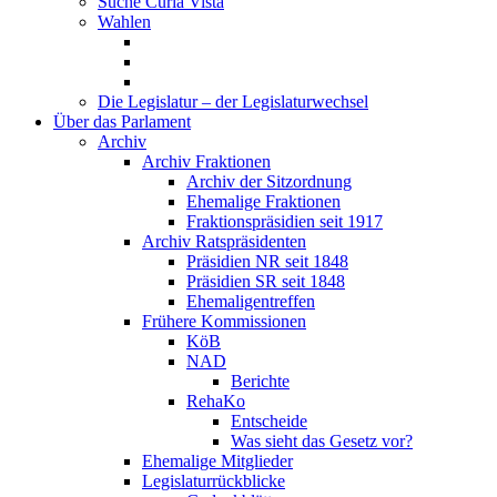
Suche Curia Vista
Wahlen
Die Legislatur – der Legislaturwechsel
Über das Parlament
Archiv
Archiv Fraktionen
Archiv der Sitzordnung
Ehemalige Fraktionen
Fraktionspräsidien seit 1917
Archiv Ratspräsidenten
Präsidien NR seit 1848
Präsidien SR seit 1848
Ehemaligentreffen
Frühere Kommissionen
KöB
NAD
Berichte
RehaKo
Entscheide
Was sieht das Gesetz vor?
Ehemalige Mitglieder
Legislaturrückblicke