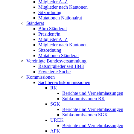
Mitglieder A–Z
Mitglieder nach Kantonen
Sitzordnung
Mutationen Nationalrat
Ständerat
Büro Ständerat
Präsident/in
Mitglieder A–Z
Mitglieder nach Kantonen
Sitzordnung
Mutationen Ständerat
Vereinigte Bundesversammlung
Ratsmitglieder seit 1848
Erweiterte Suche
Kommissionen
Sachbereichskommissionen
RK
Berichte und Vernehmlassungen
Subkommissionen RK
SGK
Berichte und Vernehmlassungen
Subkommissionen SGK
UREK
Berichte und Vernehmlassungen
APK