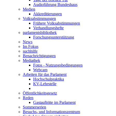
Audioführung Bundeshaus
Medien
Akkreditierungen
Volksabstimmungen
Frühere Volksabstimmungen
Verhandlungshefte
parlamentsbibliothek
Forschungsunterstützung
News
Im Fokus
suchhilfe
Benachrichtigungen
Mediathek
Fotos - Nutzungsbedingungen
Webcam
Arbeiten für das Parlament
Hochschulpraktika
KV-Lehrstelle
Öffentlichkeitsgesetz
Reden
Gastauftritte im Parlament
Sommerserien
Besuchs- und Informationszentrum