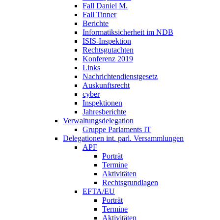
Fall Daniel M.
Fall Tinner
Berichte
Informatiksicherheit ­im NDB
ISIS-Inspektion
Rechtsgutachten
Konferenz 2019
Links
Nachrichtendienstgesetz
Auskunftsrecht
cyber
Inspektionen
Jahresberichte
Verwaltungsdelegation
Gruppe Parlaments IT
Delegationen int. parl. Versammlungen
APF
Porträt
Termine
Aktivitäten
Rechtsgrundlagen
EFTA/EU
Porträt
Termine
Aktivitäten