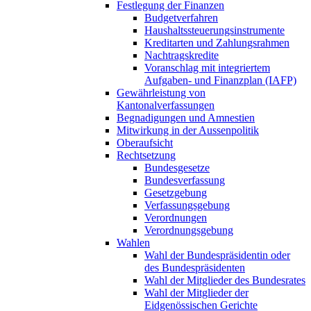
Festlegung der Finanzen
Budgetverfahren
Haushaltssteuerungsinstrumente
Kreditarten und Zahlungsrahmen
Nachtragskredite
Voranschlag mit integriertem
Aufgaben- und Finanzplan (IAFP)
Gewährleistung von
Kantonalverfassungen
Begnadigungen und Amnestien
Mitwirkung in der Aussenpolitik
Oberaufsicht
Rechtsetzung
Bundesgesetze
Bundesverfassung
Gesetzgebung
Verfassungsgebung
Verordnungen
Verordnungsgebung
Wahlen
Wahl der Bundespräsidentin oder
des Bundespräsidenten
Wahl der Mitglieder des Bundesrates
Wahl der Mitglieder der
Eidgenössischen Gerichte