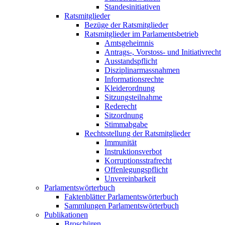
Standesinitiativen
Ratsmitglieder
Bezüge der Ratsmitglieder
Ratsmitglieder im Parlamentsbetrieb
Amtsgeheimnis
Antrags-, Vorstoss- und Initiativrecht
Ausstandspflicht
Disziplinarmassnahmen
Informationsrechte
Kleiderordnung
Sitzungsteilnahme
Rederecht
Sitzordnung
Stimmabgabe
Rechtsstellung der Ratsmitglieder
Immunität
Instruktionsverbot
Korruptionsstrafrecht
Offenlegungspflicht
Unvereinbarkeit
Parlamentswörterbuch
Faktenblätter Parlamentswörterbuch
Sammlungen Parlamentswörterbuch
Publikationen
Broschüren