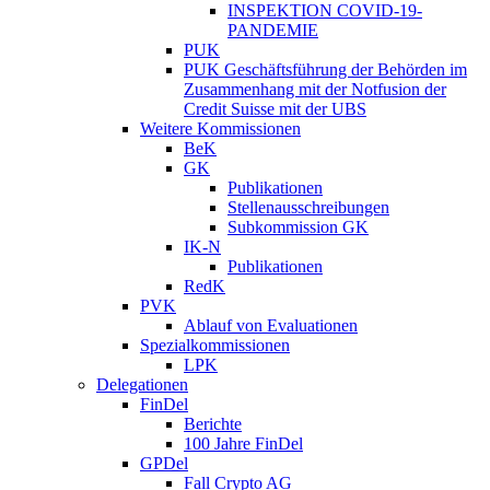
INSPEKTION COVID-19-
PANDEMIE
PUK
PUK Geschäftsführung der Behörden im
Zusammenhang mit der Notfusion der
Credit Suisse mit der UBS
Weitere Kommissionen
BeK
GK
Publikationen
Stellenausschreibungen
Subkommission GK
IK-N
Publikationen
RedK
PVK
Ablauf von Evaluationen
Spezialkommissionen
LPK
Delegationen
FinDel
Berichte
100 Jahre FinDel
GPDel
Fall Crypto AG