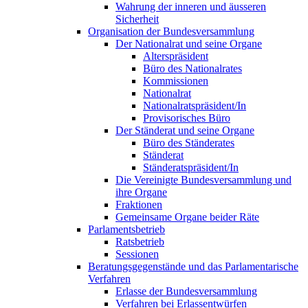
Wahrung der inneren und äusseren
Sicherheit
Organisation der Bundesversammlung
Der Nationalrat und seine Organe
Alterspräsident
Büro des Nationalrates
Kommissionen
Nationalrat
Nationalratspräsident/In
Provisorisches Büro
Der Ständerat und seine Organe
Büro des Ständerates
Ständerat
Ständeratspräsident/In
Die Vereinigte Bundesversammlung und
ihre Organe
Fraktionen
Gemeinsame Organe beider Räte
Parlamentsbetrieb
Ratsbetrieb
Sessionen
Beratungsgegenstände und das Parlamentarische
Verfahren
Erlasse der Bundesversammlung
Verfahren bei Erlassentwürfen