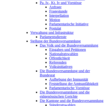
Pa. Iv., Kt. Iv und Vorstösse
Anfrage
Fragestunde
Interpellation
Motion
Parlamentarische Initiative
Postulat
Verwaltung und Infrastruktur
Parlamentsdienste
Stellung der Bundesversammlung
Das Volk und die Bundesversammlung
Eingaben und Petitionen
Nationalratswahlen
Öffentlichkeit
Referenden
Volksinitiativen
Die Bundesversammlung und der
Bundesrat
Aufhebung der Immunität
Feststellung der Amtsunfähigkeit
Parlamentarische Vorstösse
Die Bundesversammlung und die
eidgenössischen Gerichte
Die Kantone und die Bundesversammlung
Ständeratswahlen