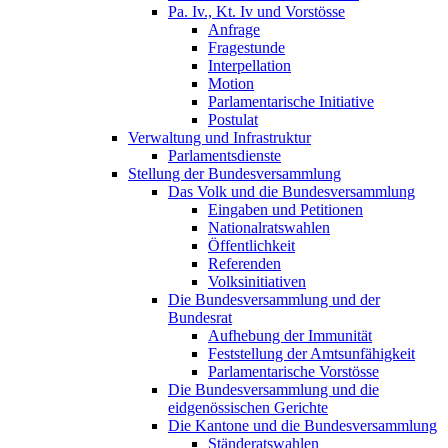
Pa. Iv., Kt. Iv und Vorstösse
Anfrage
Fragestunde
Interpellation
Motion
Parlamentarische Initiative
Postulat
Verwaltung und Infrastruktur
Parlamentsdienste
Stellung der Bundesversammlung
Das Volk und die Bundesversammlung
Eingaben und Petitionen
Nationalratswahlen
Öffentlichkeit
Referenden
Volksinitiativen
Die Bundesversammlung und der
Bundesrat
Aufhebung der Immunität
Feststellung der Amtsunfähigkeit
Parlamentarische Vorstösse
Die Bundesversammlung und die
eidgenössischen Gerichte
Die Kantone und die Bundesversammlung
Ständeratswahlen