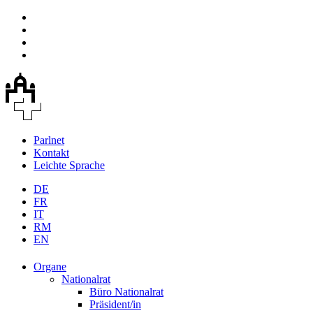
Parlnet
Kontakt
Leichte Sprache
DE
FR
IT
RM
EN
Organe
Nationalrat
Büro Nationalrat
Präsident/in