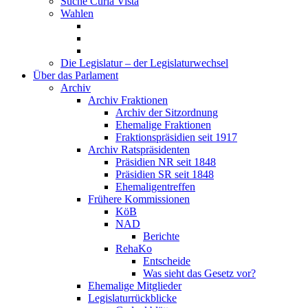
Suche Curia Vista
Wahlen
Die Legislatur – der Legislaturwechsel
Über das Parlament
Archiv
Archiv Fraktionen
Archiv der Sitzordnung
Ehemalige Fraktionen
Fraktionspräsidien seit 1917
Archiv Ratspräsidenten
Präsidien NR seit 1848
Präsidien SR seit 1848
Ehemaligentreffen
Frühere Kommissionen
KöB
NAD
Berichte
RehaKo
Entscheide
Was sieht das Gesetz vor?
Ehemalige Mitglieder
Legislaturrückblicke