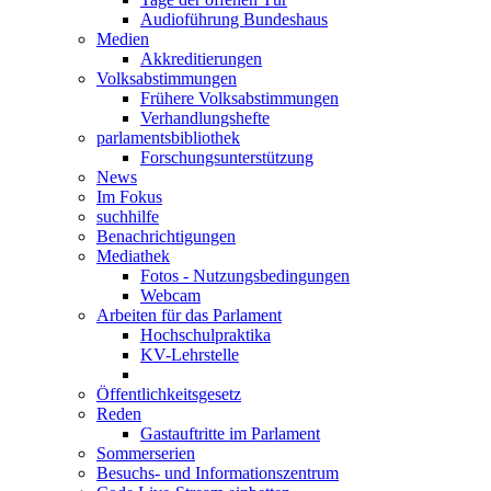
Audioführung Bundeshaus
Medien
Akkreditierungen
Volksabstimmungen
Frühere Volksabstimmungen
Verhandlungshefte
parlamentsbibliothek
Forschungsunterstützung
News
Im Fokus
suchhilfe
Benachrichtigungen
Mediathek
Fotos - Nutzungsbedingungen
Webcam
Arbeiten für das Parlament
Hochschulpraktika
KV-Lehrstelle
Öffentlichkeitsgesetz
Reden
Gastauftritte im Parlament
Sommerserien
Besuchs- und Informationszentrum