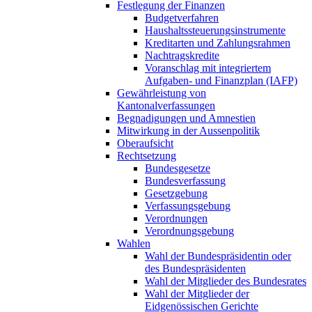
Festlegung der Finanzen
Budgetverfahren
Haushaltssteuerungsinstrumente
Kreditarten und Zahlungsrahmen
Nachtragskredite
Voranschlag mit integriertem
Aufgaben- und Finanzplan (IAFP)
Gewährleistung von
Kantonalverfassungen
Begnadigungen und Amnestien
Mitwirkung in der Aussenpolitik
Oberaufsicht
Rechtsetzung
Bundesgesetze
Bundesverfassung
Gesetzgebung
Verfassungsgebung
Verordnungen
Verordnungsgebung
Wahlen
Wahl der Bundespräsidentin oder
des Bundespräsidenten
Wahl der Mitglieder des Bundesrates
Wahl der Mitglieder der
Eidgenössischen Gerichte