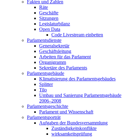
Fakten und Zahlen
Räte
Geschäfte
Sitzungen
Legislaturbilanz
Open Data
Code Livestream einbetten
Parlamentsdienste
Generalsekretär
Geschäftsleitung
Arbeiten für das Parlament
Organigramm
Sekretäre des Parlaments
Parlamentsgebäude
Klimatisierung des Parlamentsgebäudes
Splitter
Tilo
Umbau und Sanierung Parlamentsgebäude
2006–2008
Parlamentsgeschichte
Parlament und Wissenschaft
Parlamentsporträt
Aufgaben der Bundesversammlung
Zuständigkeitskonflikte
wirksamkeitsprüfung