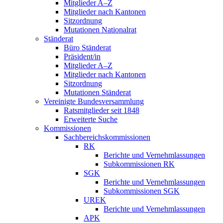
Mitglieder A–Z
Mitglieder nach Kantonen
Sitzordnung
Mutationen Nationalrat
Ständerat
Büro Ständerat
Präsident/in
Mitglieder A–Z
Mitglieder nach Kantonen
Sitzordnung
Mutationen Ständerat
Vereinigte Bundesversammlung
Ratsmitglieder seit 1848
Erweiterte Suche
Kommissionen
Sachbereichskommissionen
RK
Berichte und Vernehmlassungen
Subkommissionen RK
SGK
Berichte und Vernehmlassungen
Subkommissionen SGK
UREK
Berichte und Vernehmlassungen
APK