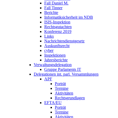
Fall Daniel M.
Fall Tinner
Berichte
Informatiksicherheit ­im NDB
ISIS-Inspektion
Rechtsgutachten
Konferenz 2019
Links
Nachrichtendienstgesetz
Auskunftsrecht
cyber
Inspektionen
Jahresberichte
Verwaltungsdelegation
Gruppe Parlaments IT
Delegationen int. parl. Versammlungen
APF
Porträt
Termine
Aktivitäten
Rechtsgrundlagen
EFTA/EU
Porträt
Termine
Aktivitäten