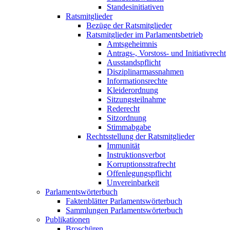
Standesinitiativen
Ratsmitglieder
Bezüge der Ratsmitglieder
Ratsmitglieder im Parlamentsbetrieb
Amtsgeheimnis
Antrags-, Vorstoss- und Initiativrecht
Ausstandspflicht
Disziplinarmassnahmen
Informationsrechte
Kleiderordnung
Sitzungsteilnahme
Rederecht
Sitzordnung
Stimmabgabe
Rechtsstellung der Ratsmitglieder
Immunität
Instruktionsverbot
Korruptionsstrafrecht
Offenlegungspflicht
Unvereinbarkeit
Parlamentswörterbuch
Faktenblätter Parlamentswörterbuch
Sammlungen Parlamentswörterbuch
Publikationen
Broschüren