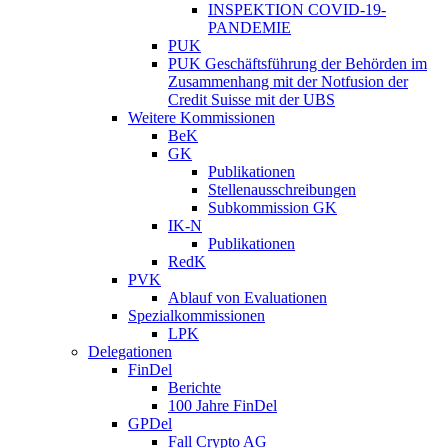
INSPEKTION COVID-19-
PANDEMIE
PUK
PUK Geschäftsführung der Behörden im
Zusammenhang mit der Notfusion der
Credit Suisse mit der UBS
Weitere Kommissionen
BeK
GK
Publikationen
Stellenausschreibungen
Subkommission GK
IK-N
Publikationen
RedK
PVK
Ablauf von Evaluationen
Spezialkommissionen
LPK
Delegationen
FinDel
Berichte
100 Jahre FinDel
GPDel
Fall Crypto AG