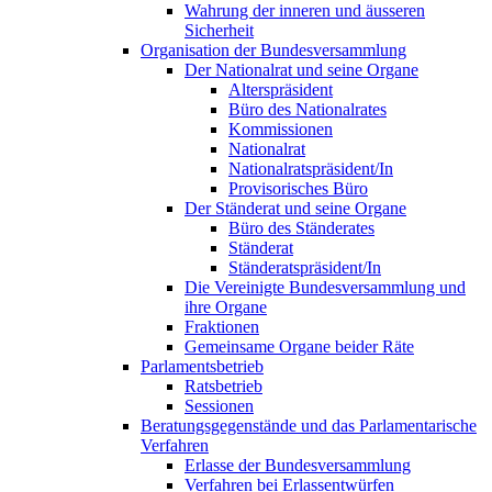
Wahrung der inneren und äusseren
Sicherheit
Organisation der Bundesversammlung
Der Nationalrat und seine Organe
Alterspräsident
Büro des Nationalrates
Kommissionen
Nationalrat
Nationalratspräsident/In
Provisorisches Büro
Der Ständerat und seine Organe
Büro des Ständerates
Ständerat
Ständeratspräsident/In
Die Vereinigte Bundesversammlung und
ihre Organe
Fraktionen
Gemeinsame Organe beider Räte
Parlamentsbetrieb
Ratsbetrieb
Sessionen
Beratungsgegenstände und das Parlamentarische
Verfahren
Erlasse der Bundesversammlung
Verfahren bei Erlassentwürfen