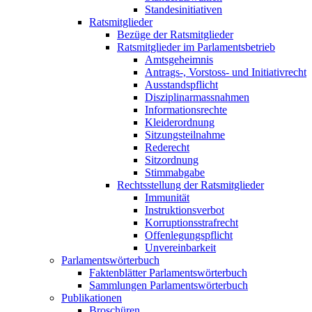
Standesinitiativen
Ratsmitglieder
Bezüge der Ratsmitglieder
Ratsmitglieder im Parlamentsbetrieb
Amtsgeheimnis
Antrags-, Vorstoss- und Initiativrecht
Ausstandspflicht
Disziplinarmassnahmen
Informationsrechte
Kleiderordnung
Sitzungsteilnahme
Rederecht
Sitzordnung
Stimmabgabe
Rechtsstellung der Ratsmitglieder
Immunität
Instruktionsverbot
Korruptionsstrafrecht
Offenlegungspflicht
Unvereinbarkeit
Parlamentswörterbuch
Faktenblätter Parlamentswörterbuch
Sammlungen Parlamentswörterbuch
Publikationen
Broschüren