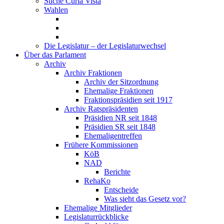
Suche Curia Vista
Wahlen
Die Legislatur – der Legislaturwechsel
Über das Parlament
Archiv
Archiv Fraktionen
Archiv der Sitzordnung
Ehemalige Fraktionen
Fraktionspräsidien seit 1917
Archiv Ratspräsidenten
Präsidien NR seit 1848
Präsidien SR seit 1848
Ehemaligentreffen
Frühere Kommissionen
KöB
NAD
Berichte
RehaKo
Entscheide
Was sieht das Gesetz vor?
Ehemalige Mitglieder
Legislaturrückblicke