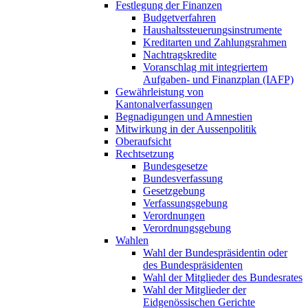
Festlegung der Finanzen
Budgetverfahren
Haushaltssteuerungsinstrumente
Kreditarten und Zahlungsrahmen
Nachtragskredite
Voranschlag mit integriertem
Aufgaben- und Finanzplan (IAFP)
Gewährleistung von
Kantonalverfassungen
Begnadigungen und Amnestien
Mitwirkung in der Aussenpolitik
Oberaufsicht
Rechtsetzung
Bundesgesetze
Bundesverfassung
Gesetzgebung
Verfassungsgebung
Verordnungen
Verordnungsgebung
Wahlen
Wahl der Bundespräsidentin oder
des Bundespräsidenten
Wahl der Mitglieder des Bundesrates
Wahl der Mitglieder der
Eidgenössischen Gerichte