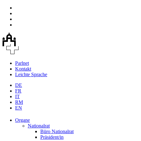
Parlnet
Kontakt
Leichte Sprache
DE
FR
IT
RM
EN
Organe
Nationalrat
Büro Nationalrat
Präsident/in