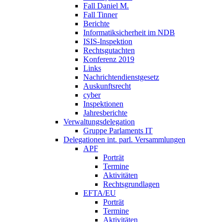
Fall Daniel M.
Fall Tinner
Berichte
Informatiksicherheit ­im NDB
ISIS-Inspektion
Rechtsgutachten
Konferenz 2019
Links
Nachrichtendienstgesetz
Auskunftsrecht
cyber
Inspektionen
Jahresberichte
Verwaltungsdelegation
Gruppe Parlaments IT
Delegationen int. parl. Versammlungen
APF
Porträt
Termine
Aktivitäten
Rechtsgrundlagen
EFTA/EU
Porträt
Termine
Aktivitäten