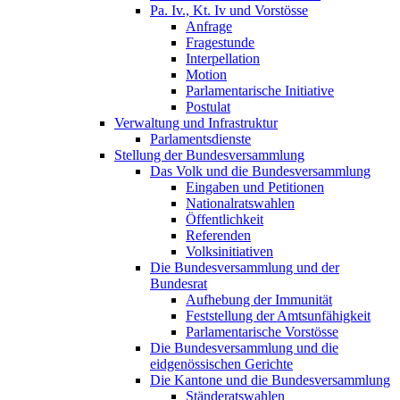
Pa. Iv., Kt. Iv und Vorstösse
Anfrage
Fragestunde
Interpellation
Motion
Parlamentarische Initiative
Postulat
Verwaltung und Infrastruktur
Parlamentsdienste
Stellung der Bundesversammlung
Das Volk und die Bundesversammlung
Eingaben und Petitionen
Nationalratswahlen
Öffentlichkeit
Referenden
Volksinitiativen
Die Bundesversammlung und der
Bundesrat
Aufhebung der Immunität
Feststellung der Amtsunfähigkeit
Parlamentarische Vorstösse
Die Bundesversammlung und die
eidgenössischen Gerichte
Die Kantone und die Bundesversammlung
Ständeratswahlen