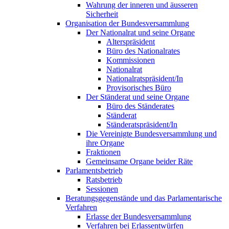
Wahrung der inneren und äusseren
Sicherheit
Organisation der Bundesversammlung
Der Nationalrat und seine Organe
Alterspräsident
Büro des Nationalrates
Kommissionen
Nationalrat
Nationalratspräsident/In
Provisorisches Büro
Der Ständerat und seine Organe
Büro des Ständerates
Ständerat
Ständeratspräsident/In
Die Vereinigte Bundesversammlung und
ihre Organe
Fraktionen
Gemeinsame Organe beider Räte
Parlamentsbetrieb
Ratsbetrieb
Sessionen
Beratungsgegenstände und das Parlamentarische
Verfahren
Erlasse der Bundesversammlung
Verfahren bei Erlassentwürfen