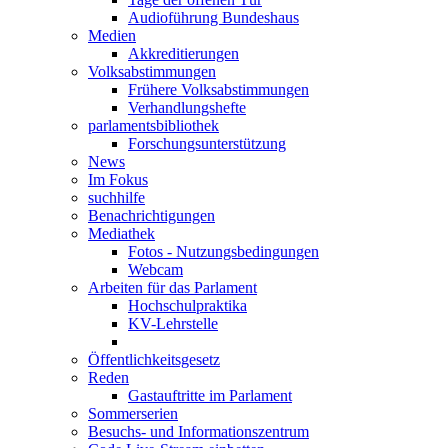
Audioführung Bundeshaus
Medien
Akkreditierungen
Volksabstimmungen
Frühere Volksabstimmungen
Verhandlungshefte
parlamentsbibliothek
Forschungsunterstützung
News
Im Fokus
suchhilfe
Benachrichtigungen
Mediathek
Fotos - Nutzungsbedingungen
Webcam
Arbeiten für das Parlament
Hochschulpraktika
KV-Lehrstelle
Öffentlichkeitsgesetz
Reden
Gastauftritte im Parlament
Sommerserien
Besuchs- und Informationszentrum