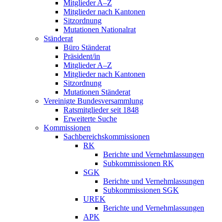
Mitglieder A–Z
Mitglieder nach Kantonen
Sitzordnung
Mutationen Nationalrat
Ständerat
Büro Ständerat
Präsident/in
Mitglieder A–Z
Mitglieder nach Kantonen
Sitzordnung
Mutationen Ständerat
Vereinigte Bundesversammlung
Ratsmitglieder seit 1848
Erweiterte Suche
Kommissionen
Sachbereichskommissionen
RK
Berichte und Vernehmlassungen
Subkommissionen RK
SGK
Berichte und Vernehmlassungen
Subkommissionen SGK
UREK
Berichte und Vernehmlassungen
APK