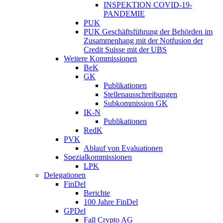
INSPEKTION COVID-19-
PANDEMIE
PUK
PUK Geschäftsführung der Behörden im
Zusammenhang mit der Notfusion der
Credit Suisse mit der UBS
Weitere Kommissionen
BeK
GK
Publikationen
Stellenausschreibungen
Subkommission GK
IK-N
Publikationen
RedK
PVK
Ablauf von Evaluationen
Spezialkommissionen
LPK
Delegationen
FinDel
Berichte
100 Jahre FinDel
GPDel
Fall Crypto AG